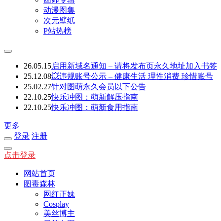
动漫图集
次元壁纸
P站热榜
26.05.15
启用新域名通知 – 请将发布页永久地址加入书签
25.12.08
💥违规账号公示 – 健康生活 理性消费 珍惜账号
25.02.27
针对图萌永久会员以下公告
22.10.25
快乐冲图：萌新解压指南
22.10.25
快乐冲图：萌新食用指南
更多
登录
注册
点击登录
网站首页
图毒森林
网红正妹
Cosplay
美丝博主