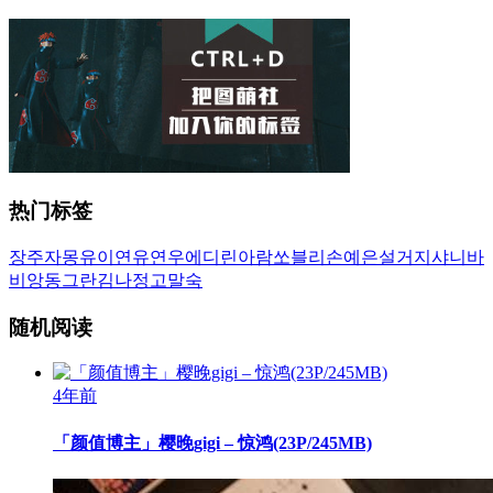
热门标签
장주
자몽
유이
연유
연우
에디린
아람
쏘블리
손예은
설거지
샤니
바
비앙
동그란
김나정
고말숙
随机阅读
4年前
「颜值博主」樱晚gigi – 惊鸿(23P/245MB)