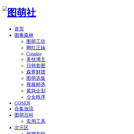
首页
图毒森林
图萌工坊
网红正妹
Cosplay
美丝博主
日韩套图
森萝财团
图萌选集
视频精选
紧急企划
少女秩序
COSER
合集放流
图萌百科
实用工具
次元区
画师专辑