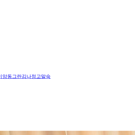
비앙
동그란
김나정
고말숙