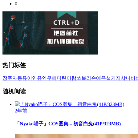
0
热门标签
장주
자몽
유이
연유
연우
에디린
아람
쏘블리
손예은
설거지
샤니
바
随机阅读
2年前
「Nyako喵子」COS图集 – 初音白兔(41P/323MB)