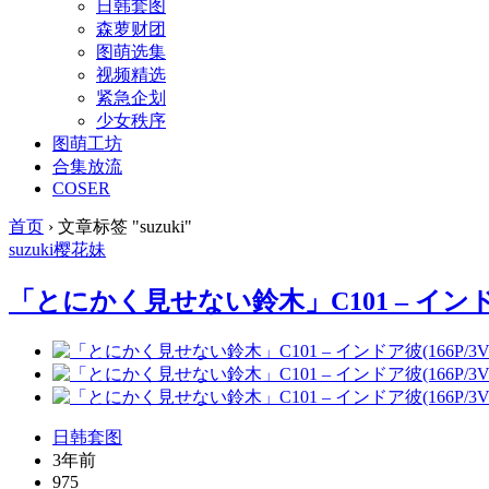
日韩套图
森萝财团
图萌选集
视频精选
紧急企划
少女秩序
图萌工坊
合集放流
COSER
首页
›
文章标签 "suzuki"
suzuki
樱花妹
「とにかく見せない鈴木」C101 – インドア彼(
日韩套图
3年前
975