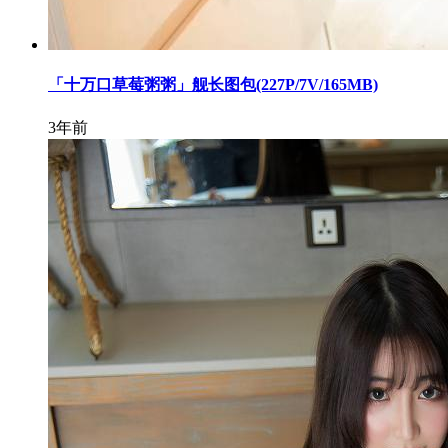
「十万口草莓粥粥」舰长图包(227P/7V/165MB)
3年前