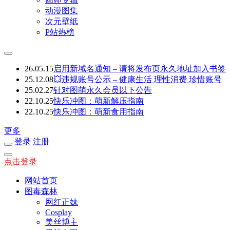
动漫图集
次元壁纸
P站热榜
26.05.15
启用新域名通知 – 请将发布页永久地址加入书签
25.12.08
💥违规账号公示 – 健康生活 理性消费 珍惜账号
25.02.27
针对图萌永久会员以下公告
22.10.25
快乐冲图：萌新解压指南
22.10.25
快乐冲图：萌新食用指南
更多
登录
注册
点击登录
网站首页
图毒森林
网红正妹
Cosplay
美丝博主