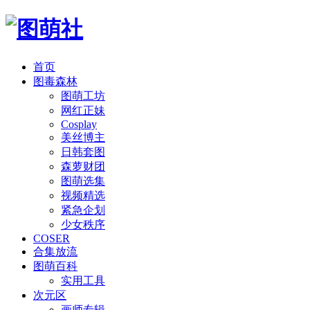
首页
图毒森林
图萌工坊
网红正妹
Cosplay
美丝博主
日韩套图
森萝财团
图萌选集
视频精选
紧急企划
少女秩序
COSER
合集放流
图萌百科
实用工具
次元区
画师专辑