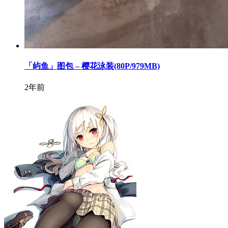
「屿鱼」图包 – 樱花泳装(80P/979MB)
2年前