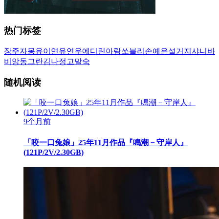
热门标签
장주
자몽
유이
연유
연우
에디린
아람
쏘블리
손예은
설거지
샤니
바
비앙
동그란
김나정
고말숙
随机阅读
9个月前
「咬一口兔娘」25年11月作品『鳴潮－守岸人』
(121P/2V/2.30GB)