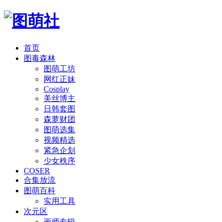
首页
图毒森林
图萌工坊
网红正妹
Cosplay
美丝博主
日韩套图
森萝财团
图萌选集
视频精选
紧急企划
少女秩序
COSER
合集放流
图萌百科
实用工具
次元区
画师专辑