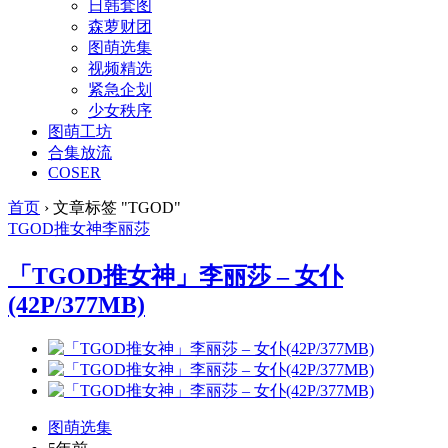
日韩套图
森萝财团
图萌选集
视频精选
紧急企划
少女秩序
图萌工坊
合集放流
COSER
首页
›
文章标签 "TGOD"
TGOD
推女神
李丽莎
「TGOD推女神」李丽莎 – 女仆
(42P/377MB)
图萌选集