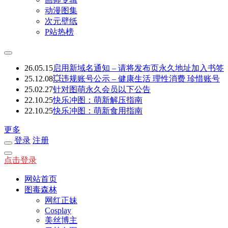
动漫图集
次元壁纸
P站热榜
26.05.15
启用新域名通知 – 请将发布页永久地址加入书签
25.12.08
💥违规账号公示 – 健康生活 理性消费 珍惜账号
25.02.27
针对图萌永久会员以下公告
22.10.25
快乐冲图：萌新解压指南
22.10.25
快乐冲图：萌新食用指南
更多
登录
注册
点击登录
网站首页
图毒森林
网红正妹
Cosplay
美丝博主