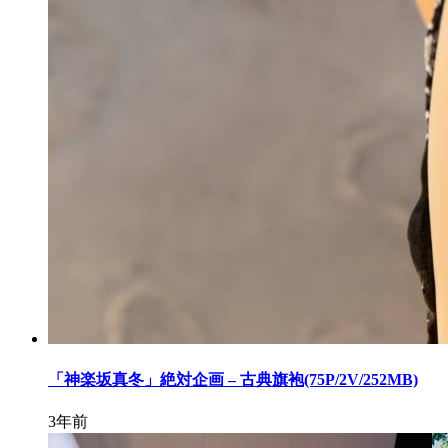
「神楽坂真冬」絶対企画 – 古典旗袍(75P/2V/252MB)
3年前