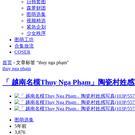
日韩套图
森萝财团
图萌选集
视频精选
紧急企划
少女秩序
图萌工坊
合集放流
COSER
首页
›
文章标签 "thuy nga phạm"
thuy nga phạm
「 越南名模Thuy Nga Phạm」陶瓷村姓感写真
图萌选集
5年前
3,876