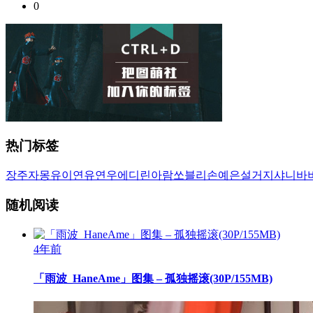
0
热门标签
장주
자몽
유이
연유
연우
에디린
아람
쏘블리
손예은
설거지
샤니
바
随机阅读
4年前
「雨波_HaneAme」图集 – 孤独摇滚(30P/155MB)