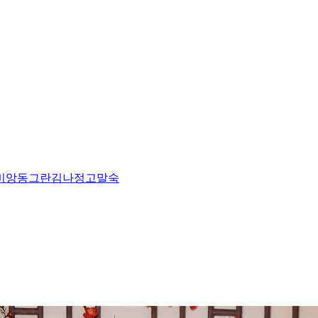
비앙
동그란
김나정
고말숙