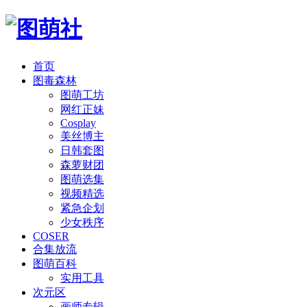
首页
图毒森林
图萌工坊
网红正妹
Cosplay
美丝博主
日韩套图
森萝财团
图萌选集
视频精选
紧急企划
少女秩序
COSER
合集放流
图萌百科
实用工具
次元区
画师专辑