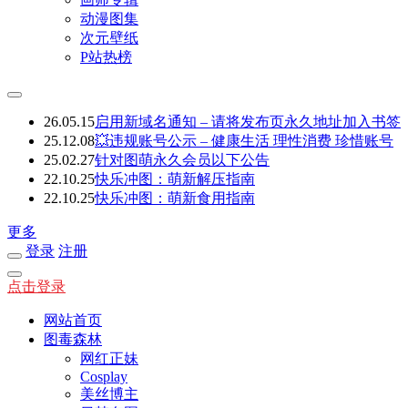
动漫图集
次元壁纸
P站热榜
26.05.15
启用新域名通知 – 请将发布页永久地址加入书签
25.12.08
💥违规账号公示 – 健康生活 理性消费 珍惜账号
25.02.27
针对图萌永久会员以下公告
22.10.25
快乐冲图：萌新解压指南
22.10.25
快乐冲图：萌新食用指南
更多
登录
注册
点击登录
网站首页
图毒森林
网红正妹
Cosplay
美丝博主