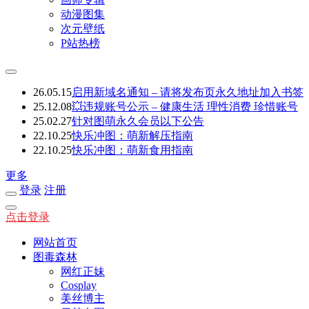
动漫图集
次元壁纸
P站热榜
26.05.15
启用新域名通知 – 请将发布页永久地址加入书签
25.12.08
💥违规账号公示 – 健康生活 理性消费 珍惜账号
25.02.27
针对图萌永久会员以下公告
22.10.25
快乐冲图：萌新解压指南
22.10.25
快乐冲图：萌新食用指南
更多
登录
注册
点击登录
网站首页
图毒森林
网红正妹
Cosplay
美丝博主