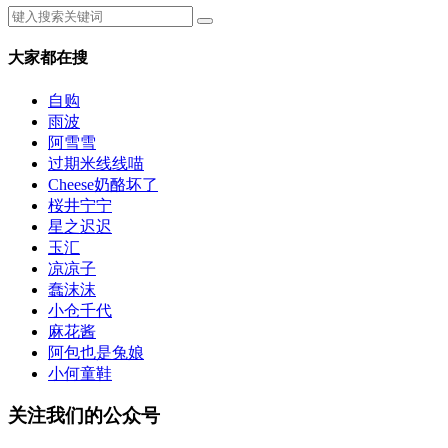
大家都在搜
自购
雨波
阿雪雪
过期米线线喵
Cheese奶酪坏了
桜井宁宁
星之迟迟
玉汇
凉凉子
蠢沫沫
小仓千代
麻花酱
阿包也是兔娘
小何童鞋
关注我们的公众号