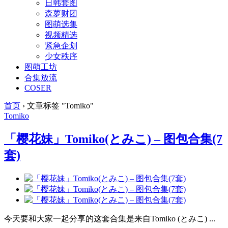
日韩套图
森萝财团
图萌选集
视频精选
紧急企划
少女秩序
图萌工坊
合集放流
COSER
首页
›
文章标签 "Tomiko"
Tomiko
「樱花妹」Tomiko(とみこ) – 图包合集(7
套)
今天要和大家一起分享的这套合集是来自Tomiko (とみこ) ...