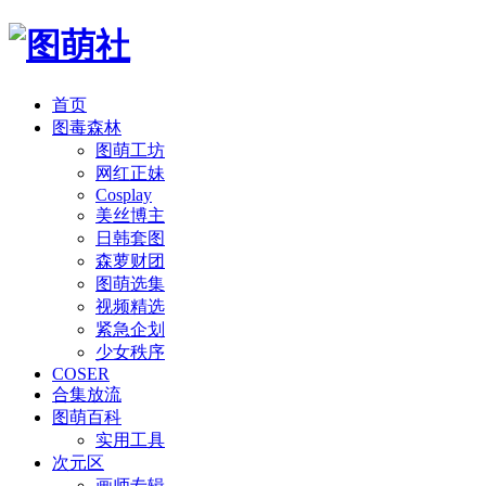
首页
图毒森林
图萌工坊
网红正妹
Cosplay
美丝博主
日韩套图
森萝财团
图萌选集
视频精选
紧急企划
少女秩序
COSER
合集放流
图萌百科
实用工具
次元区
画师专辑