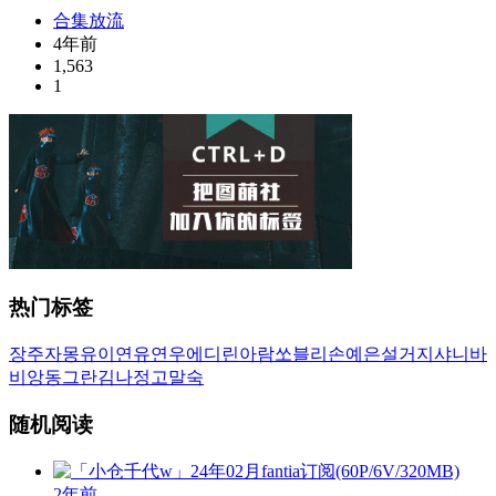
合集放流
4年前
1,563
1
热门标签
장주
자몽
유이
연유
연우
에디린
아람
쏘블리
손예은
설거지
샤니
바
비앙
동그란
김나정
고말숙
随机阅读
2年前