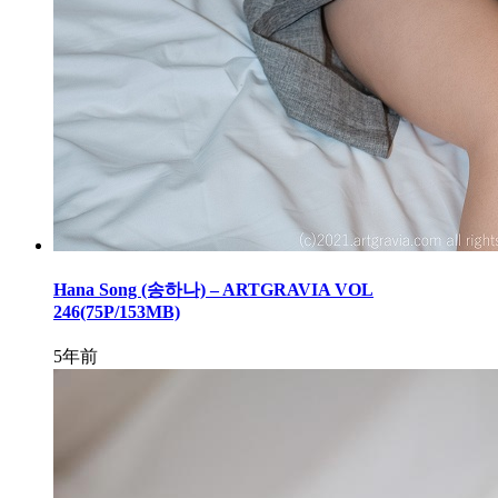
Hana Song (송하나) – ARTGRAVIA VOL
246(75P/153MB)
5年前