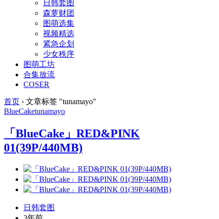
日韩套图
森萝财团
图萌选集
视频精选
紧急企划
少女秩序
图萌工坊
合集放流
COSER
首页
›
文章标签 "tunamayo"
BlueCake
tunamayo
「BlueCake」RED&PINK
01(39P/440MB)
日韩套图
3年前