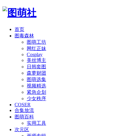
首页
图毒森林
图萌工坊
网红正妹
Cosplay
美丝博主
日韩套图
森萝财团
图萌选集
视频精选
紧急企划
少女秩序
COSER
合集放流
图萌百科
实用工具
次元区
画师专辑