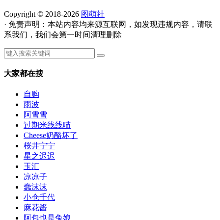
Copyright © 2018-2026
图萌社
· 免责声明：本站内容均来源互联网，如发现违规内容，请联
系我们，我们会第一时间清理删除
大家都在搜
自购
雨波
阿雪雪
过期米线线喵
Cheese奶酪坏了
桜井宁宁
星之迟迟
玉汇
凉凉子
蠢沫沫
小仓千代
麻花酱
阿包也是兔娘