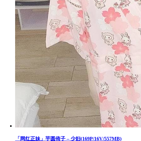
「网红正妹」芋圆侑子 – 少妇(169P/16V/557MB)