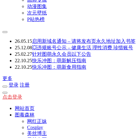
动漫图集
次元壁纸
P站热榜
26.05.15
启用新域名通知 – 请将发布页永久地址加入书签
25.12.08
💥违规账号公示 – 健康生活 理性消费 珍惜账号
25.02.27
针对图萌永久会员以下公告
22.10.25
快乐冲图：萌新解压指南
22.10.25
快乐冲图：萌新食用指南
更多
登录
注册
点击登录
网站首页
图毒森林
网红正妹
Cosplay
美丝博主