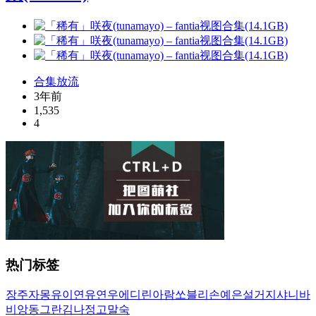
合集放流
3年前
1,535
4
热门标签
장주
자몽
유이
연유
연우
에디린
아람
쏘블리
손예은
설거지
샤니
바
비앙
동그란
김나정
고말숙