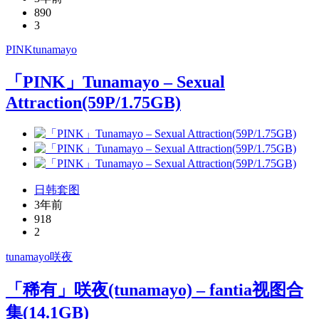
890
3
PINK
tunamayo
「PINK」Tunamayo – Sexual
Attraction(59P/1.75GB)
日韩套图
3年前
918
2
tunamayo
咲夜
「稀有」咲夜(tunamayo) – fantia视图合
集(14.1GB)