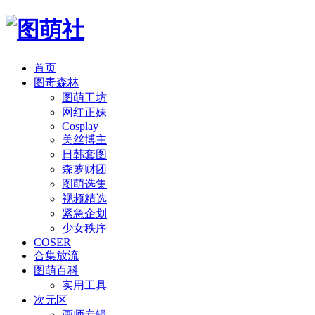
首页
图毒森林
图萌工坊
网红正妹
Cosplay
美丝博主
日韩套图
森萝财团
图萌选集
视频精选
紧急企划
少女秩序
COSER
合集放流
图萌百科
实用工具
次元区
画师专辑