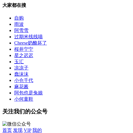
大家都在搜
自购
雨波
阿雪雪
过期米线线喵
Cheese奶酪坏了
桜井宁宁
星之迟迟
玉汇
凉凉子
蠢沫沫
小仓千代
麻花酱
阿包也是兔娘
小何童鞋
关注我们的公众号
首页
发现
VIP
我的