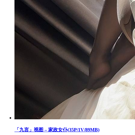
「九言」视图 – 家政女仆(35P/1V/89MB)