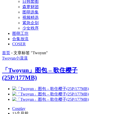
日韩套图
森萝财团
图萌选集
视频精选
紧急企划
少女秩序
图萌工坊
合集放流
COSER
首页
›
文章标签 "Twoyun"
Twoyun
小漾漾
「Twoyun」图包 – 歌住樱子
(25P/177MB)
Cosplay
11个月前