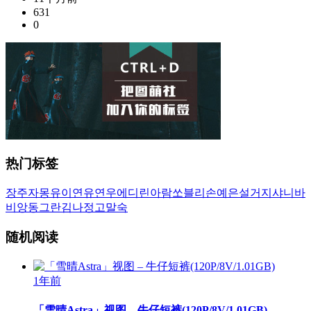
631
0
热门标签
장주
자몽
유이
연유
연우
에디린
아람
쏘블리
손예은
설거지
샤니
바
비앙
동그란
김나정
고말숙
随机阅读
1年前
「雪晴Astra」视图 – 牛仔短裤(120P/8V/1.01GB)