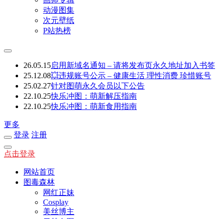
动漫图集
次元壁纸
P站热榜
26.05.15
启用新域名通知 – 请将发布页永久地址加入书签
25.12.08
💥违规账号公示 – 健康生活 理性消费 珍惜账号
25.02.27
针对图萌永久会员以下公告
22.10.25
快乐冲图：萌新解压指南
22.10.25
快乐冲图：萌新食用指南
更多
登录
注册
点击登录
网站首页
图毒森林
网红正妹
Cosplay
美丝博主