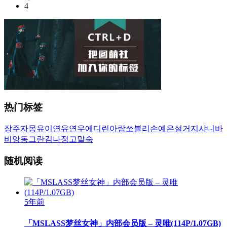
4
热门标签
장주
자몽
유이
연유
연우
에디린
아람
쏘블리
손예은
설거지
샤니
바
비앙
동그란
김나정
고말숙
随机阅读
5年前
「MSLASS梦丝女神」内部会员版 – 灵唯(114P/1.07GB)