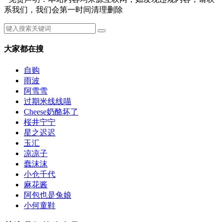
系我们，我们会第一时间清理删除
大家都在搜
自购
雨波
阿雪雪
过期米线线喵
Cheese奶酪坏了
桜井宁宁
星之迟迟
玉汇
凉凉子
蠢沫沫
小仓千代
麻花酱
阿包也是兔娘
小何童鞋