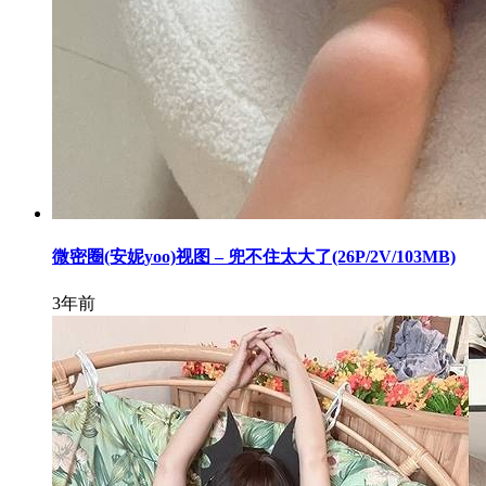
微密圈(安妮yoo)视图 – 兜不住太大了(26P/2V/103MB)
3年前