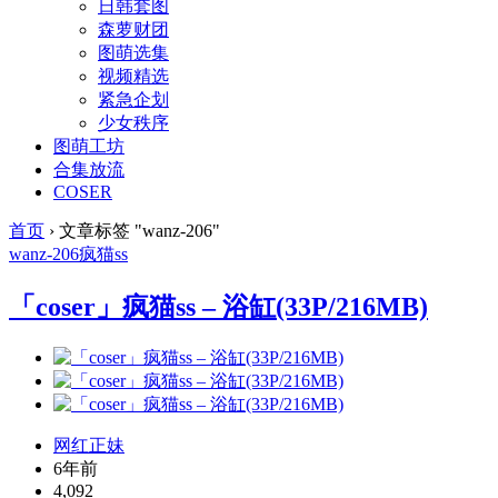
日韩套图
森萝财团
图萌选集
视频精选
紧急企划
少女秩序
图萌工坊
合集放流
COSER
首页
›
文章标签 "wanz-206"
wanz-206
疯猫ss
「coser」疯猫ss – 浴缸(33P/216MB)
网红正妹
6年前
4,092