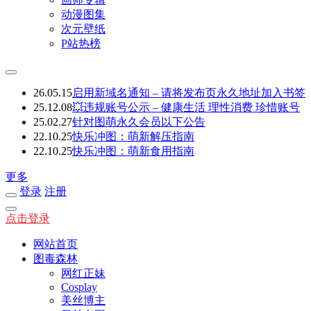
动漫图集
次元壁纸
P站热榜
26.05.15
启用新域名通知 – 请将发布页永久地址加入书签
25.12.08
💥违规账号公示 – 健康生活 理性消费 珍惜账号
25.02.27
针对图萌永久会员以下公告
22.10.25
快乐冲图：萌新解压指南
22.10.25
快乐冲图：萌新食用指南
更多
登录
注册
点击登录
网站首页
图毒森林
网红正妹
Cosplay
美丝博主