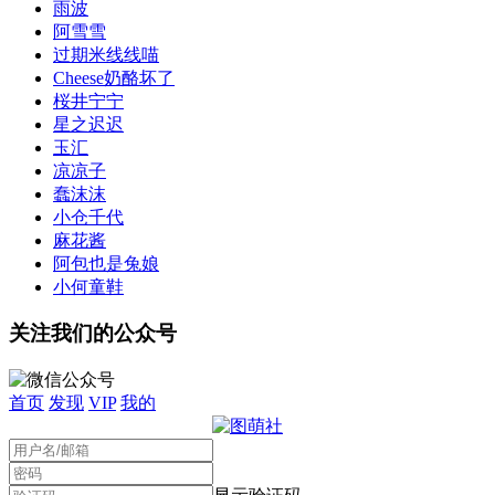
雨波
阿雪雪
过期米线线喵
Cheese奶酪坏了
桜井宁宁
星之迟迟
玉汇
凉凉子
蠢沫沫
小仓千代
麻花酱
阿包也是兔娘
小何童鞋
关注我们的公众号
首页
发现
VIP
我的