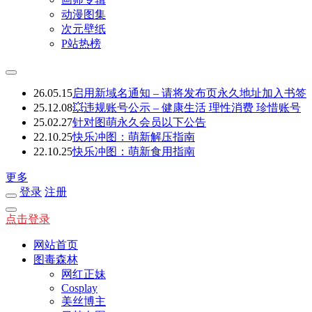
动漫图集
次元壁纸
P站热榜
26.05.15
启用新域名通知 – 请将发布页永久地址加入书签
25.12.08
💥违规账号公示 – 健康生活 理性消费 珍惜账号
25.02.27
针对图萌永久会员以下公告
22.10.25
快乐冲图：萌新解压指南
22.10.25
快乐冲图：萌新食用指南
更多
登录
注册
点击登录
网站首页
图毒森林
网红正妹
Cosplay
美丝博主