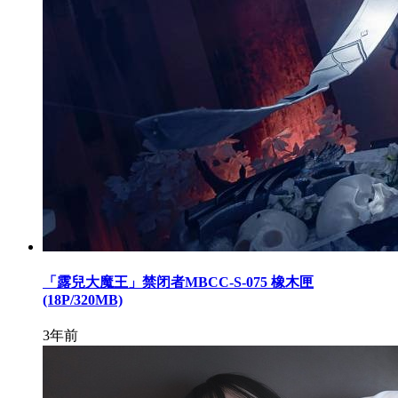
「露兒大魔王」禁闭者MBCC-S-075 橡木匣
(18P/320MB)
3年前