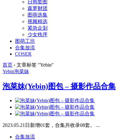
日韩套图
森萝财团
图萌选集
视频精选
紧急企划
少女秩序
图萌工坊
合集放流
COSER
首页
›
文章标签 "Yebin"
Yebin
泡菜妹
泡菜妹(Yebin)图包 – 摄影作品合集
2023.05.21日新增01套，合集共收录08套。 ...
合集放流