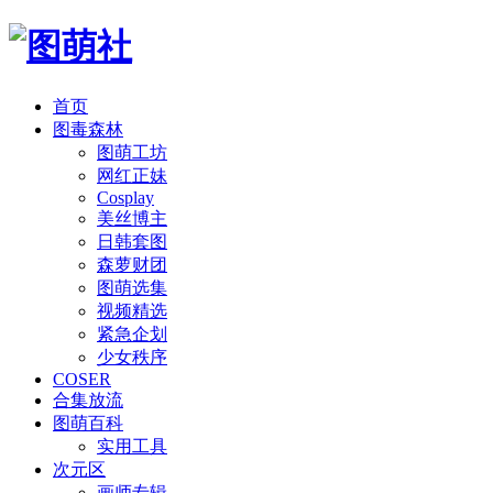
首页
图毒森林
图萌工坊
网红正妹
Cosplay
美丝博主
日韩套图
森萝财团
图萌选集
视频精选
紧急企划
少女秩序
COSER
合集放流
图萌百科
实用工具
次元区
画师专辑