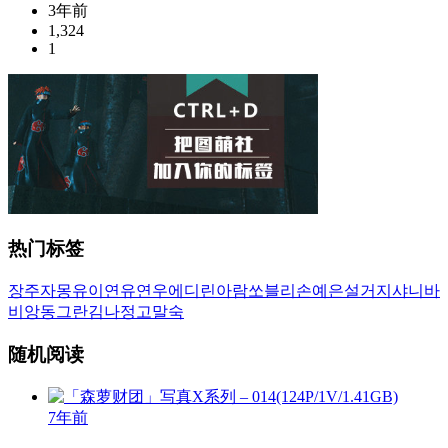
3年前
1,324
1
热门标签
장주
자몽
유이
연유
연우
에디린
아람
쏘블리
손예은
설거지
샤니
바
비앙
동그란
김나정
고말숙
随机阅读
7年前