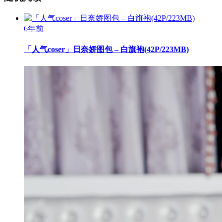
6年前
「人气coser」日奈娇图包 – 白旗袍(42P/223MB)