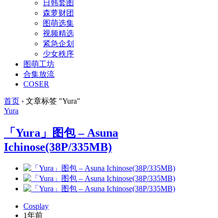
日韩套图
森萝财团
图萌选集
视频精选
紧急企划
少女秩序
图萌工坊
合集放流
COSER
首页
›
文章标签 "Yura"
Yura
「Yura」图包 – Asuna
Ichinose(38P/335MB)
Cosplay
1年前