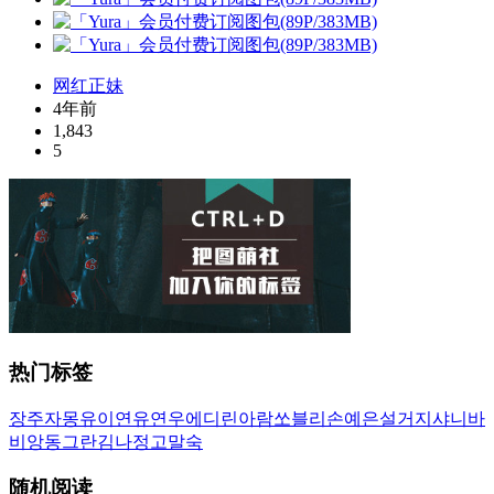
网红正妹
4年前
1,843
5
热门标签
장주
자몽
유이
연유
연우
에디린
아람
쏘블리
손예은
설거지
샤니
바
비앙
동그란
김나정
고말숙
随机阅读