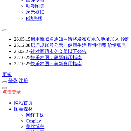
动漫图集
次元壁纸
P站热榜
26.05.15
启用新域名通知 – 请将发布页永久地址加入书签
25.12.08
💥违规账号公示 – 健康生活 理性消费 珍惜账号
25.02.27
针对图萌永久会员以下公告
22.10.25
快乐冲图：萌新解压指南
22.10.25
快乐冲图：萌新食用指南
更多
登录
注册
点击登录
网站首页
图毒森林
网红正妹
Cosplay
美丝博主