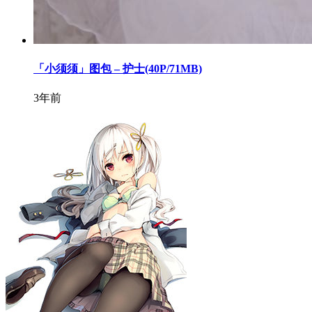
「小须须」图包 – 护士(40P/71MB)
3年前