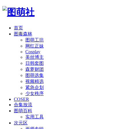
首页
图毒森林
图萌工坊
网红正妹
Cosplay
美丝博主
日韩套图
森萝财团
图萌选集
视频精选
紧急企划
少女秩序
COSER
合集放流
图萌百科
实用工具
次元区
画师专辑