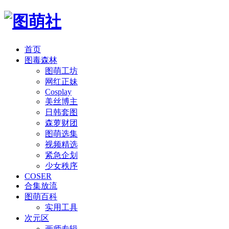
首页
图毒森林
图萌工坊
网红正妹
Cosplay
美丝博主
日韩套图
森萝财团
图萌选集
视频精选
紧急企划
少女秩序
COSER
合集放流
图萌百科
实用工具
次元区
画师专辑