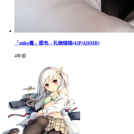
「miko酱」图包 – 礼物猫猫(43P/426MB)
4年前