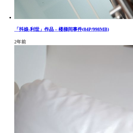
「抖娘-利世」作品 – 楼梯间事件(84P/998MB)
2年前