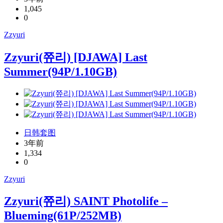
1,045
0
Zzyuri
Zzyuri(쮸리) [DJAWA] Last
Summer(94P/1.10GB)
日韩套图
3年前
1,334
0
Zzyuri
Zzyuri(쮸리) SAINT Photolife –
Blueming(61P/252MB)