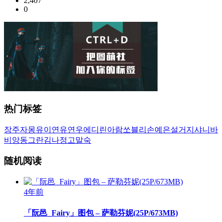
2,407
0
热门标签
장주
자몽
유이
연유
연우
에디린
아람
쏘블리
손예은
설거지
샤니
바
비앙
동그란
김나정
고말숙
随机阅读
4年前
「阮邑_Fairy」图包 – 萨勒芬妮(25P/673MB)