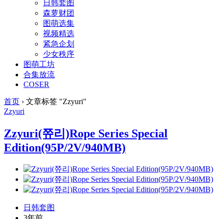
日韩套图
森萝财团
图萌选集
视频精选
紧急企划
少女秩序
图萌工坊
合集放流
COSER
首页
›
文章标签 "Zzyuri"
Zzyuri
Zzyuri(쮸리)Rope Series Special
Edition(95P/2V/940MB)
日韩套图
3年前