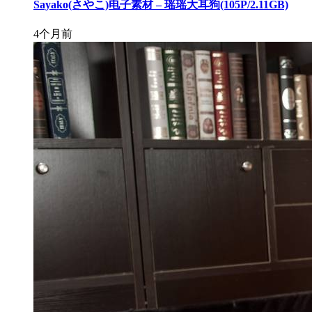
Sayako(さやこ)电子素材 – 瑶瑶大耳狗(105P/2.11GB)
4个月前