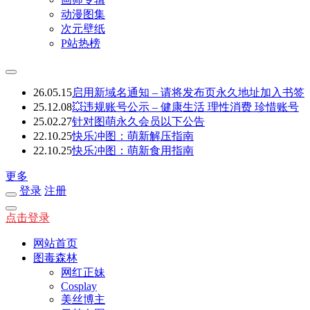
动漫图集
次元壁纸
P站热榜
26.05.15
启用新域名通知 – 请将发布页永久地址加入书签
25.12.08
💥违规账号公示 – 健康生活 理性消费 珍惜账号
25.02.27
针对图萌永久会员以下公告
22.10.25
快乐冲图：萌新解压指南
22.10.25
快乐冲图：萌新食用指南
更多
登录
注册
点击登录
网站首页
图毒森林
网红正妹
Cosplay
美丝博主