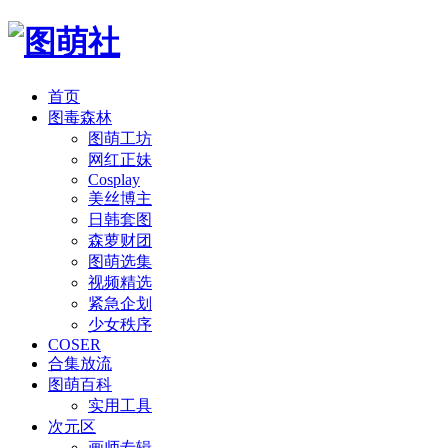
首页
图毒森林
图萌工坊
网红正妹
Cosplay
美丝博主
日韩套图
森萝财团
图萌选集
视频精选
紧急企划
少女秩序
COSER
合集放流
图萌百科
实用工具
次元区
画师专辑