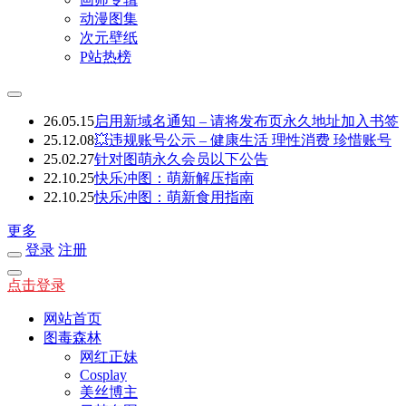
动漫图集
次元壁纸
P站热榜
26.05.15
启用新域名通知 – 请将发布页永久地址加入书签
25.12.08
💥违规账号公示 – 健康生活 理性消费 珍惜账号
25.02.27
针对图萌永久会员以下公告
22.10.25
快乐冲图：萌新解压指南
22.10.25
快乐冲图：萌新食用指南
更多
登录
注册
点击登录
网站首页
图毒森林
网红正妹
Cosplay
美丝博主