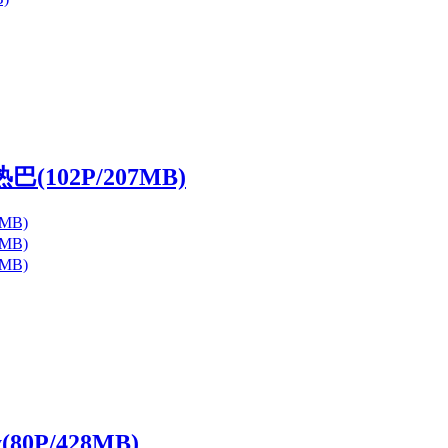
巴(102P/207MB)
80P/428MB)