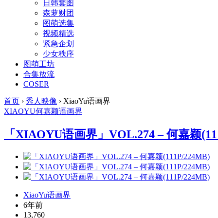
日韩套图
森萝财团
图萌选集
视频精选
紧急企划
少女秩序
图萌工坊
合集放流
COSER
首页
›
秀人映像
›
XiaoYu语画界
XIAOYU
何嘉颖
语画界
「XIAOYU语画界」VOL.274 – 何嘉颖(111
XiaoYu语画界
6年前
13,760