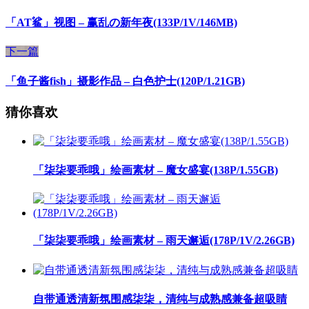
「AT鲨」视图 – 赢乱の新年夜(133P/1V/146MB)
下一篇
「鱼子酱fish」摄影作品 – 白色护士(120P/1.21GB)
猜你喜欢
「柒柒要乖哦」绘画素材 – 魔女盛宴(138P/1.55GB)
「柒柒要乖哦」绘画素材 – 雨天邂逅(178P/1V/2.26GB)
自带通透清新氛围感柒柒，清纯与成熟感兼备超吸睛