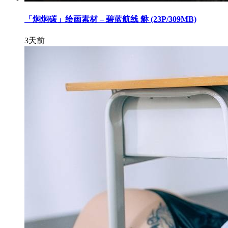
「焖焖碳」绘画素材 – 碧蓝航线 貅 (23P/309MB)
3天前