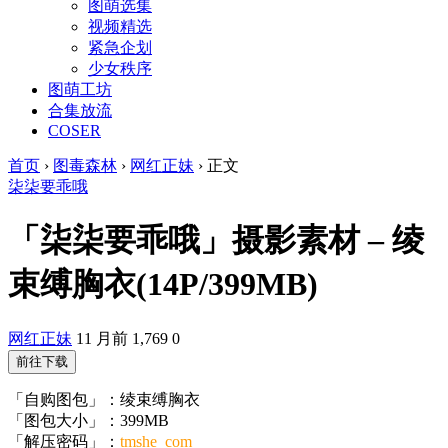
图萌选集
视频精选
紧急企划
少女秩序
图萌工坊
合集放流
COSER
首页
›
图毒森林
›
网红正妹
›
正文
柒柒要乖哦
「柒柒要乖哦」摄影素材 – 绫
束缚胸衣(14P/399MB)
网红正妹
11 月前
1,769
0
前往下载
「自购图包」：绫束缚胸衣
「图包大小」：399MB
「解压密码」：
tmshe_com