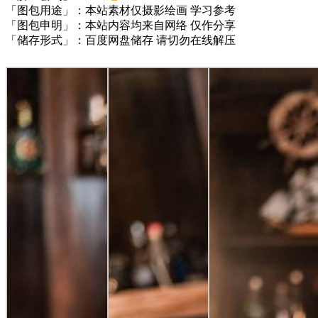
「图包用途」：本站素材仅摄影绘画 学习参考
「图包申明」：本站内容均来自网络 仅作分享
「储存形式」：百度网盘储存 请切勿在线解压