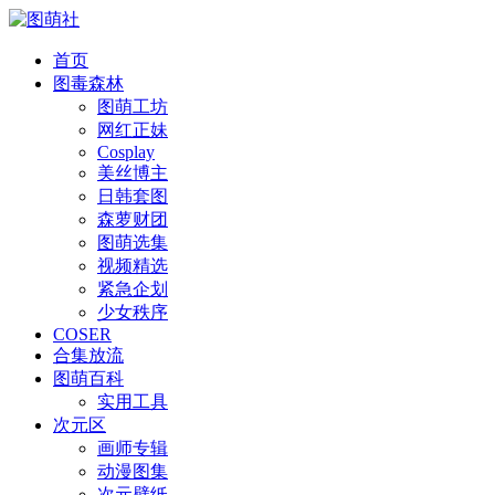
首页
图毒森林
图萌工坊
网红正妹
Cosplay
美丝博主
日韩套图
森萝财团
图萌选集
视频精选
紧急企划
少女秩序
COSER
合集放流
图萌百科
实用工具
次元区
画师专辑
动漫图集
次元壁纸