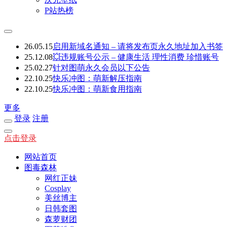
P站热榜
26.05.15
启用新域名通知 – 请将发布页永久地址加入书签
25.12.08
💥违规账号公示 – 健康生活 理性消费 珍惜账号
25.02.27
针对图萌永久会员以下公告
22.10.25
快乐冲图：萌新解压指南
22.10.25
快乐冲图：萌新食用指南
更多
登录
注册
点击登录
网站首页
图毒森林
网红正妹
Cosplay
美丝博主
日韩套图
森萝财团