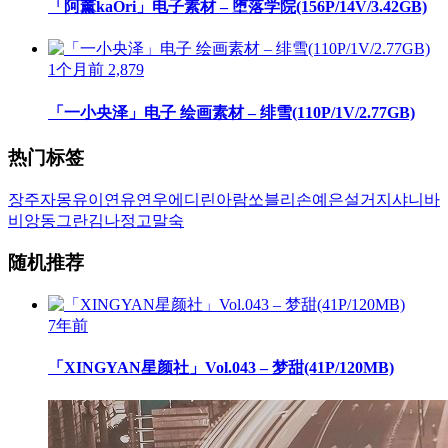
「阿薰kaOri」电子素材 – 堕落学院(156P/14V/3.42GB)
1个月前
2,879
「一小央泽」电子 绘画素材 – 绯雪(110P/1V/2.77GB)
热门标签
장주
자몽
유이
연유
연우
에디린
아람
쏘블리
손예은
설거지
샤니
바
비앙
동그란
김나정
고말숙
随机推荐
7年前
「XINGYAN星颜社」Vol.043 – 梦甜(41P/120MB)