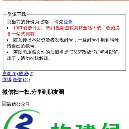
资源下载
您当前的身份为 游客，请先
登录
100T资源计划，热门视频图包素材全站下载，收藏必
备一站式拥有。
随意传播本站资源者发现封号，一旦封号不解封请珍
惜自己的帐号。
若图包压缩文件的后缀名是“TMS”改成“7z”就可以解
压了，请勿在线解压。
赞助说明
解压教程
喜欢
(
0
)
收藏
(
2
)
微博
微信
QQ
微信扫一扫,分享到朋友圈