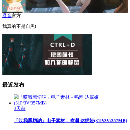
凝音
官方
我真的不是自黑!
最近发布
3天前
「哎我黑切訥」电子素材 – 鸣潮 达妮娅(31P/3V/357MB)