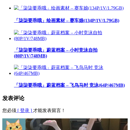
「柒柒要乖哦」绘画素材 – 赛车娘(134P/1V/1.79GB)
「柒柒要乖哦」蔚蓝档案 – 小时竞泳自拍
(80P/1V/748MB)
「柒柒要乖哦」蔚蓝档案 – 飞鸟马时 竞泳(64P/467MB)
发表评论
您必须
[ 登录 ]
才能发表留言！