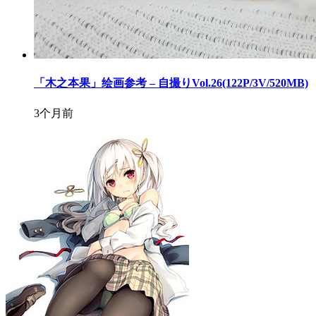
「木之本果」绘画参考 – 自撮りVol.26(122P/3V/520MB)
3个月前