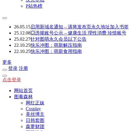
P站热榜
26.05.15
启用新域名通知 – 请将发布页永久地址加入书签
25.12.08
💥违规账号公示 – 健康生活 理性消费 珍惜账号
25.02.27
针对图萌永久会员以下公告
22.10.25
快乐冲图：萌新解压指南
22.10.25
快乐冲图：萌新食用指南
更多
登录
注册
点击登录
网站首页
图毒森林
网红正妹
Cosplay
美丝博主
日韩套图
森萝财团