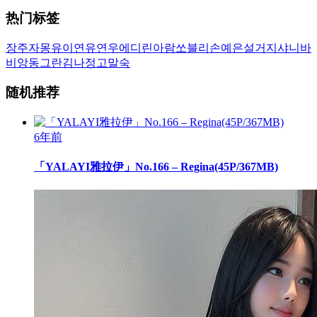
热门标签
장주
자몽
유이
연유
연우
에디린
아람
쏘블리
손예은
설거지
샤니
바
비앙
동그란
김나정
고말숙
随机推荐
6年前
「YALAYI雅拉伊」No.166 – Regina(45P/367MB)