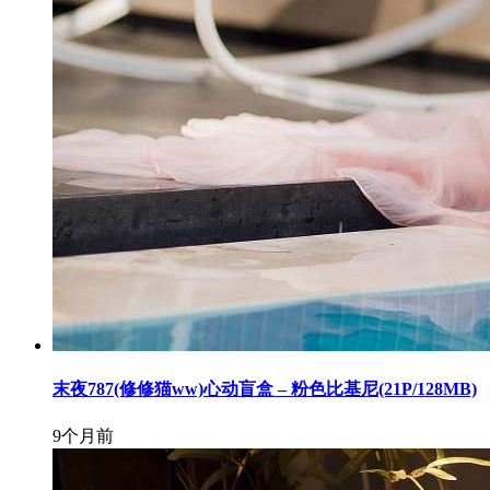
末夜787(修修猫ww)心动盲盒 – 粉色比基尼(21P/128MB)
9个月前