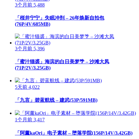
3个月前
5,488
「桜井宁宁」失眠冲剂 – 26年焕新自拍包
(76P/4V/685MB)
3个月前
5,396
「蜜汁猫裘」海滨的白日美梦🌴 – 沙滩大凤
(71P/2V/3.25GB)
5天前
4,022
「九言」碧蓝航线 – 建武(53P/591MB)
1个月前
3,417
「阿薰kaOri」电子素材 – 堕落学院(156P/14V/3.42GB)