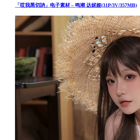
「哎我黑切訥」电子素材 – 鸣潮 达妮娅(31P/3V/357MB)