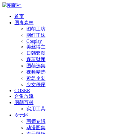
首页
图毒森林
图萌工坊
网红正妹
Cosplay
美丝博主
日韩套图
森萝财团
图萌选集
视频精选
紧急企划
少女秩序
COSER
合集放流
图萌百科
实用工具
次元区
画师专辑
动漫图集
次元壁纸