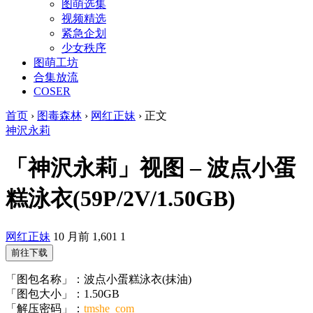
图萌选集
视频精选
紧急企划
少女秩序
图萌工坊
合集放流
COSER
首页
›
图毒森林
›
网红正妹
›
正文
神沢永莉
「神沢永莉」视图 – 波点小蛋
糕泳衣(59P/2V/1.50GB)
网红正妹
10 月前
1,601
1
前往下载
「图包名称」：波点小蛋糕泳衣(抹油)
「图包大小」：1.50GB
「解压密码」：
tmshe_com