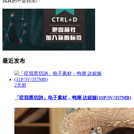
我真的不是自黑!
最近发布
2天前
「哎我黑切訥」电子素材 – 鸣潮 达妮娅(31P/3V/357MB)