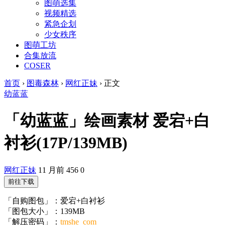
图萌选集
视频精选
紧急企划
少女秩序
图萌工坊
合集放流
COSER
首页
›
图毒森林
›
网红正妹
›
正文
幼蓝蓝
「幼蓝蓝」绘画素材 爱宕+白
衬衫(17P/139MB)
网红正妹
11 月前
456
0
前往下载
「自购图包」：爱宕+白衬衫
「图包大小」：139MB
「解压密码」：
tmshe_com