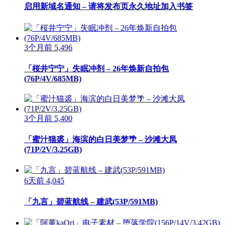
启用新域名通知 – 请将发布页永久地址加入书签
3个月前
5,496
「桜井宁宁」失眠冲剂 – 26年焕新自拍包
(76P/4V/685MB)
3个月前
5,400
「蜜汁猫裘」海滨的白日美梦🌴 – 沙滩大凤
(71P/2V/3.25GB)
6天前
4,045
「九言」碧蓝航线 – 建武(53P/591MB)