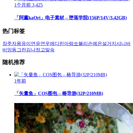
1个月前
3,425
「阿薰kaOri」电子素材 – 堕落学院(156P/14V/3.42GB)
热门标签
장주
자몽
유이
연유
연우
에디린
아람
쏘블리
손예은
설거지
샤니
바
비앙
동그란
김나정
고말숙
随机推荐
1年前
「矢量鱼」COS图包 – 椿导游(32P/210MB)