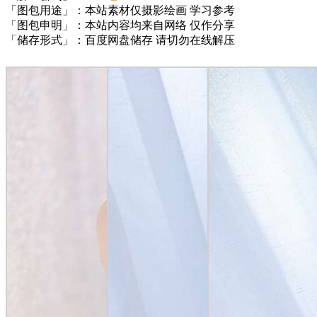
「图包用途」：本站素材仅摄影绘画 学习参考
「图包申明」：本站内容均来自网络 仅作分享
「储存形式」：百度网盘储存 请切勿在线解压