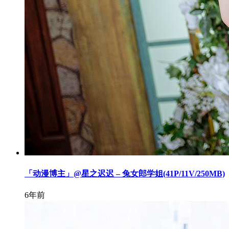
「动漫博主」@星之迟迟 – 兔女郎学姐(41P/11V/250MB)
6年前