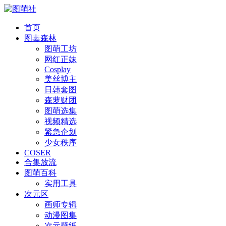
首页
图毒森林
图萌工坊
网红正妹
Cosplay
美丝博主
日韩套图
森萝财团
图萌选集
视频精选
紧急企划
少女秩序
COSER
合集放流
图萌百科
实用工具
次元区
画师专辑
动漫图集
次元壁纸