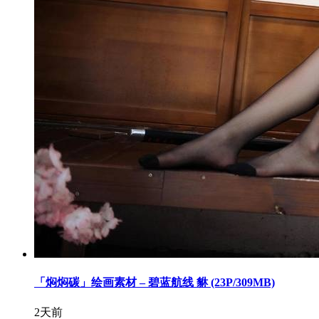
「焖焖碳」绘画素材 – 碧蓝航线 貅 (23P/309MB)
2天前