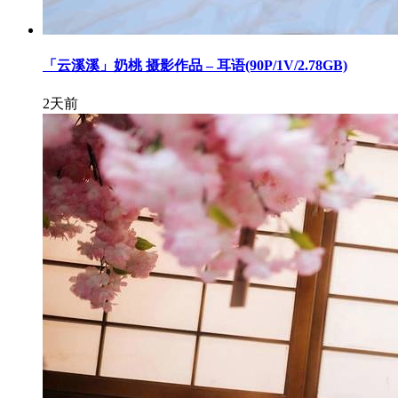
「云溪溪」奶桃 摄影作品 – 耳语(90P/1V/2.78GB)
2天前