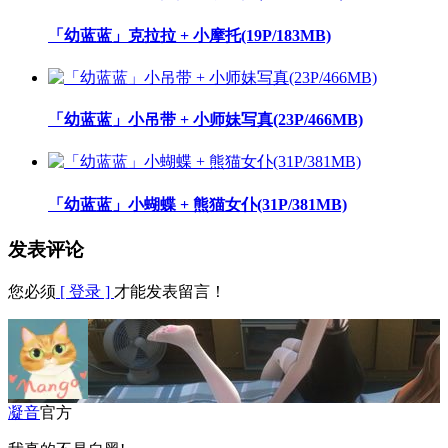
「幼蓝蓝」克拉拉 + 小摩托(19P/183MB)
「幼蓝蓝」小吊带 + 小师妹写真(23P/466MB)
「幼蓝蓝」小蝴蝶 + 熊猫女仆(31P/381MB)
发表评论
您必须
[ 登录 ]
才能发表留言！
凝音
官方