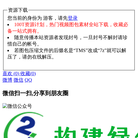
资源下载
您当前的身份为 游客，请先
登录
100T资源计划，热门视频图包素材全站下载，收藏必
备一站式拥有。
随意传播本站资源者发现封号，一旦封号不解封请珍
惜自己的帐号。
若图包压缩文件的后缀名是“TMS”改成“7z”就可以解
压了，请勿在线解压。
赞助说明
解压教程
喜欢
(
0
)
收藏
(
0
)
微博
微信
QQ
微信扫一扫,分享到朋友圈