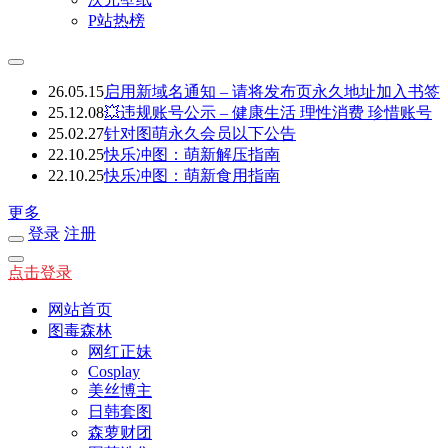
P站热榜
26.05.15
启用新域名通知 – 请将发布页永久地址加入书签
25.12.08
💥违规账号公示 – 健康生活 理性消费 珍惜账号
25.02.27
针对图萌永久会员以下公告
22.10.25
快乐冲图：萌新解压指南
22.10.25
快乐冲图：萌新食用指南
更多
登录
注册
点击登录
网站首页
图毒森林
网红正妹
Cosplay
美丝博主
日韩套图
森萝财团