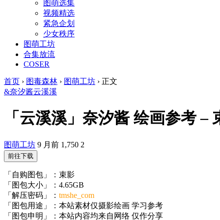
图萌选集
视频精选
紧急企划
少女秩序
图萌工坊
合集放流
COSER
首页
›
图毒森林
›
图萌工坊
›
正文
&奈汐酱
云溪溪
「云溪溪」奈汐酱 绘画参考 – 束影(9
图萌工坊
9 月前
1,750
2
前往下载
「自购图包」：束影
「图包大小」：4.65GB
「解压密码」：
tmshe_com
「图包用途」：本站素材仅摄影绘画 学习参考
「图包申明」：本站内容均来自网络 仅作分享