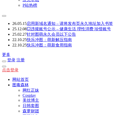
P站热榜
26.05.15
启用新域名通知 – 请将发布页永久地址加入书签
25.12.08
💥违规账号公示 – 健康生活 理性消费 珍惜账号
25.02.27
针对图萌永久会员以下公告
22.10.25
快乐冲图：萌新解压指南
22.10.25
快乐冲图：萌新食用指南
更多
登录
注册
点击登录
网站首页
图毒森林
网红正妹
Cosplay
美丝博主
日韩套图
森萝财团