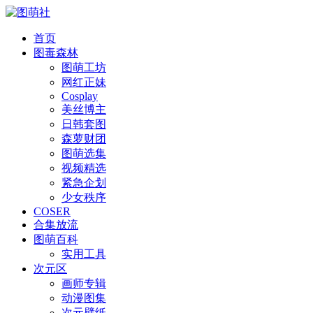
首页
图毒森林
图萌工坊
网红正妹
Cosplay
美丝博主
日韩套图
森萝财团
图萌选集
视频精选
紧急企划
少女秩序
COSER
合集放流
图萌百科
实用工具
次元区
画师专辑
动漫图集
次元壁纸