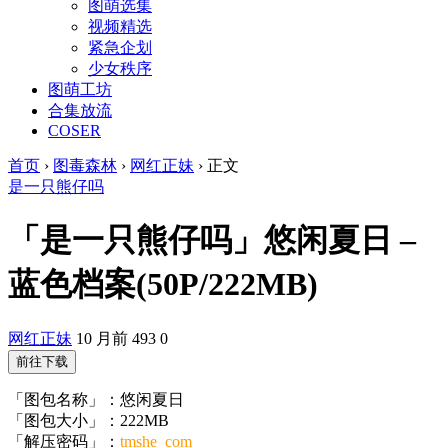
图萌选集
视频精选
紧急企划
少女秩序
图萌工坊
合集放流
COSER
首页
›
图毒森林
›
网红正妹
›
正文
是一只熊仔吗
「是一只熊仔吗」悠闲夏日 –
蓝色档案(50P/222MB)
网红正妹
10 月前
493
0
前往下载
「图包名称」：悠闲夏日
「图包大小」：222MB
「解压密码」：
tmshe_com