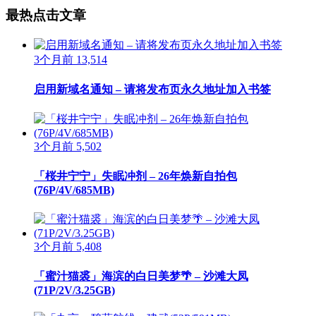
最热点击文章
3个月前
13,514
启用新域名通知 – 请将发布页永久地址加入书签
3个月前
5,502
「桜井宁宁」失眠冲剂 – 26年焕新自拍包
(76P/4V/685MB)
3个月前
5,408
「蜜汁猫裘」海滨的白日美梦🌴 – 沙滩大凤
(71P/2V/3.25GB)