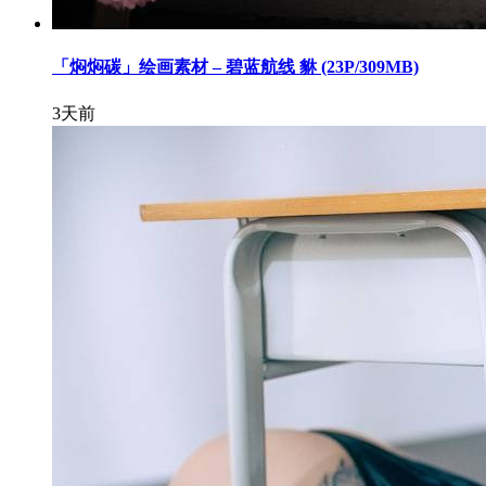
「焖焖碳」绘画素材 – 碧蓝航线 貅 (23P/309MB)
3天前