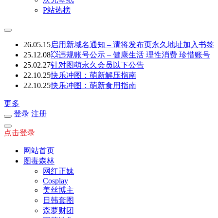
P站热榜
26.05.15
启用新域名通知 – 请将发布页永久地址加入书签
25.12.08
💥违规账号公示 – 健康生活 理性消费 珍惜账号
25.02.27
针对图萌永久会员以下公告
22.10.25
快乐冲图：萌新解压指南
22.10.25
快乐冲图：萌新食用指南
更多
登录
注册
点击登录
网站首页
图毒森林
网红正妹
Cosplay
美丝博主
日韩套图
森萝财团