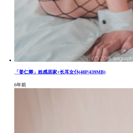
「姜仁卿」姓感居家+长耳女仆(48P/439MB)
6年前