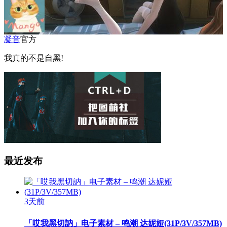
凝音
官方
我真的不是自黑!
最近发布
3天前
「哎我黑切訥」电子素材 – 鸣潮 达妮娅(31P/3V/357MB)