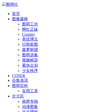
首页
图毒森林
图萌工坊
网红正妹
Cosplay
美丝博主
日韩套图
森萝财团
图萌选集
视频精选
紧急企划
少女秩序
COSER
合集放流
图萌百科
实用工具
次元区
画师专辑
动漫图集
次元壁纸