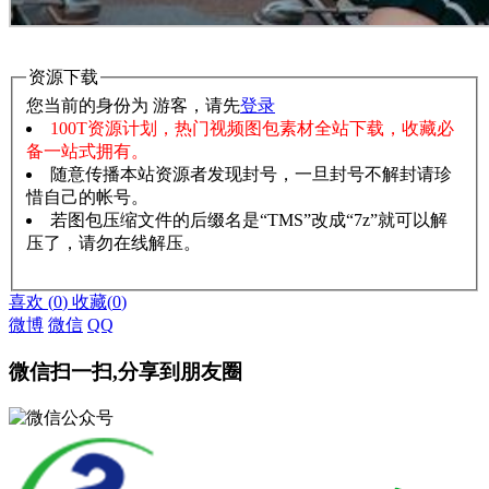
资源下载
您当前的身份为 游客，请先
登录
100T资源计划，热门视频图包素材全站下载，收藏必
备一站式拥有。
随意传播本站资源者发现封号，一旦封号不解封请珍
惜自己的帐号。
若图包压缩文件的后缀名是“TMS”改成“7z”就可以解
压了，请勿在线解压。
赞助说明
解压教程
喜欢
(
0
)
收藏
(
0
)
微博
微信
QQ
微信扫一扫,分享到朋友圈