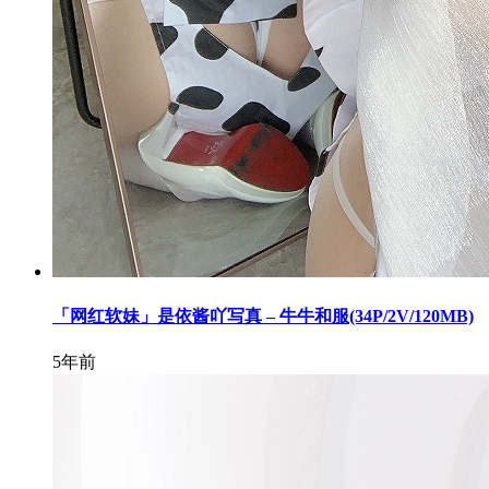
「网红软妹」是依酱吖写真 – 牛牛和服(34P/2V/120MB)
5年前