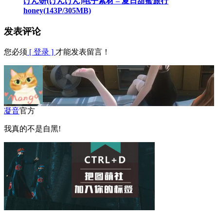
けん研(けんけん)电子素材 – 夏日甜蜜旅行
honey(143P/305MB)
发表评论
您必须
[ 登录 ]
才能发表留言！
凝音
官方
我真的不是自黑!