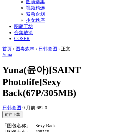
图萌选集
视频精选
紧急企划
少女秩序
图萌工坊
合集放流
COSER
首页
›
图毒森林
›
日韩套图
›
正文
Yuna
Yuna(윤아)[SAINT
Photolife]Sexy
Back(67P/305MB)
日韩套图
9 月前
682
0
前往下载
「图包名称」：Sexy Back
「图包大小」：305MB