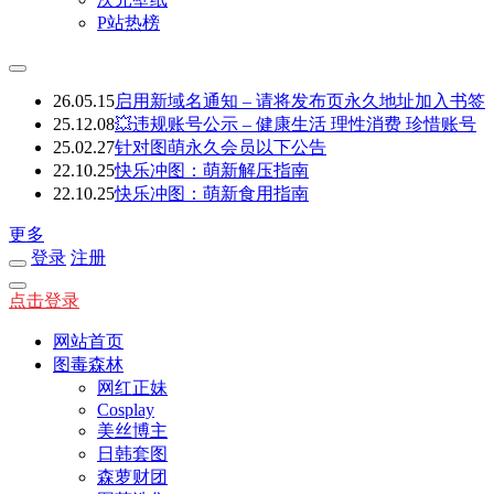
P站热榜
26.05.15
启用新域名通知 – 请将发布页永久地址加入书签
25.12.08
💥违规账号公示 – 健康生活 理性消费 珍惜账号
25.02.27
针对图萌永久会员以下公告
22.10.25
快乐冲图：萌新解压指南
22.10.25
快乐冲图：萌新食用指南
更多
登录
注册
点击登录
网站首页
图毒森林
网红正妹
Cosplay
美丝博主
日韩套图
森萝财团