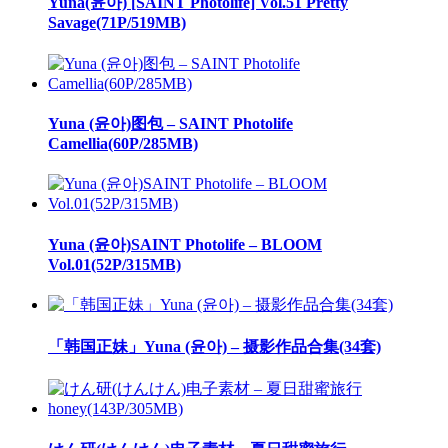
Yuna(윤아) [SAINT Photolife] Vol.51 Pretty
Savage(71P/519MB)
Yuna (윤아)图包 – SAINT Photolife
Camellia(60P/285MB)
Yuna (윤아)SAINT Photolife – BLOOM
Vol.01(52P/315MB)
「韩国正妹」Yuna (윤아) – 摄影作品合集(34套)