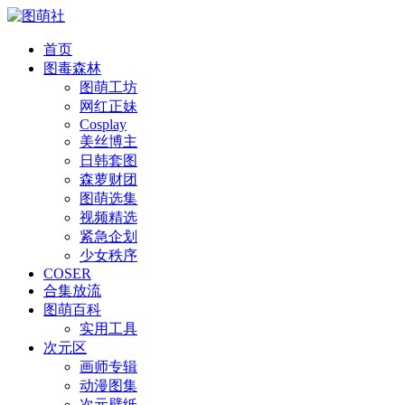
首页
图毒森林
图萌工坊
网红正妹
Cosplay
美丝博主
日韩套图
森萝财团
图萌选集
视频精选
紧急企划
少女秩序
COSER
合集放流
图萌百科
实用工具
次元区
画师专辑
动漫图集
次元壁纸