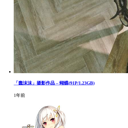
「蠢沫沫」摄影作品 – 蝴蝶(91P/1.23GB)
1年前