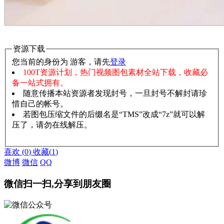
资源下载
您当前的身份为 游客，请先
登录
100T资源计划，热门视频图包素材全站下载，收藏必
备一站式拥有。
随意传播本站资源者发现封号，一旦封号不解封请珍
惜自己的帐号。
若图包压缩文件的后缀名是“TMS”改成“7z”就可以解
压了，请勿在线解压。
赞助说明
解压教程
喜欢
(
0
)
收藏
(
1
)
微博
微信
QQ
微信扫一扫,分享到朋友圈