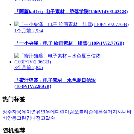
「阿薰kaOri」电子素材 – 堕落学院(156P/14V/3.42GB)
1个月前
2,934
「一小央泽」电子 绘画素材 – 绯雪(110P/1V/2.77GB)
3个月前
2,845
「蜜汁猫裘」电子素材 – 水色夏日信浓
(103P/1V/2.96GB)
热门标签
장주
자몽
유이
연유
연우
에디린
아람
쏘블리
손예은
설거지
샤니
바
비앙
동그란
김나정
고말숙
随机推荐