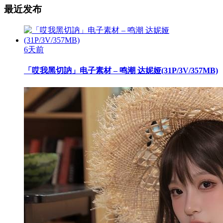
最近发布
6天前
「哎我黑切訥」电子素材 – 鸣潮 达妮娅(31P/3V/357MB)