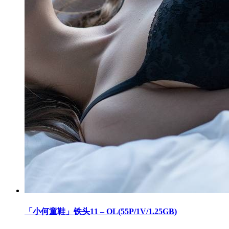
「小何童鞋」铁头11 – OL(55P/1V/1.25GB)