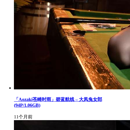
「Aozaki苍崎时雨」碧蓝航线 – 大凤兔女郎
(94P/1.06GB)
11个月前