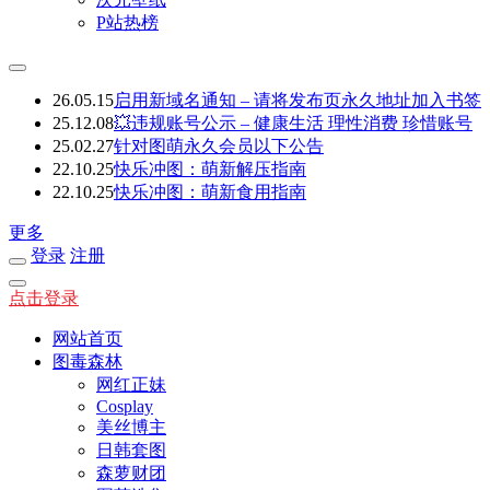
P站热榜
26.05.15
启用新域名通知 – 请将发布页永久地址加入书签
25.12.08
💥违规账号公示 – 健康生活 理性消费 珍惜账号
25.02.27
针对图萌永久会员以下公告
22.10.25
快乐冲图：萌新解压指南
22.10.25
快乐冲图：萌新食用指南
更多
登录
注册
点击登录
网站首页
图毒森林
网红正妹
Cosplay
美丝博主
日韩套图
森萝财团