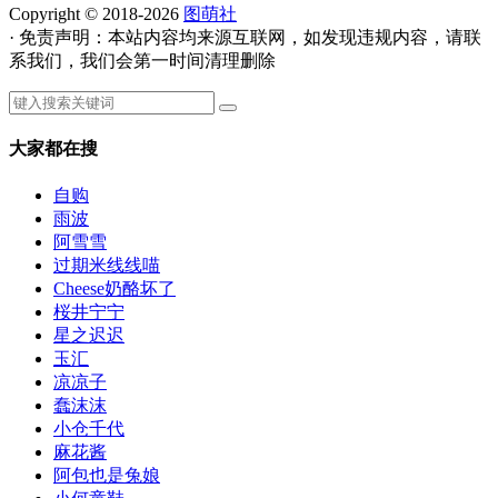
Copyright © 2018-2026
图萌社
· 免责声明：本站内容均来源互联网，如发现违规内容，请联
系我们，我们会第一时间清理删除
大家都在搜
自购
雨波
阿雪雪
过期米线线喵
Cheese奶酪坏了
桜井宁宁
星之迟迟
玉汇
凉凉子
蠢沫沫
小仓千代
麻花酱
阿包也是兔娘