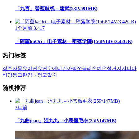
「九言」碧蓝航线 – 建武(53P/591MB)
1个月前
3,417
「阿薰kaOri」电子素材 – 堕落学院(156P/14V/3.42GB)
热门标签
장주
자몽
유이
연유
연우
에디린
아람
쏘블리
손예은
설거지
샤니
바
비앙
동그란
김나정
고말숙
随机推荐
3年前
「九曲jean」涩九九 – 小恶魔毛衣(25P/147MB)