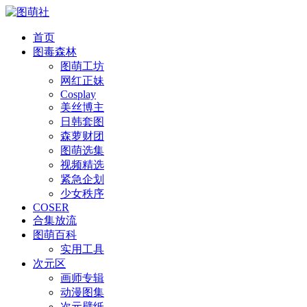
首页
图毒森林
图萌工坊
网红正妹
Cosplay
美丝博主
日韩套图
森萝财团
图萌选集
视频精选
紧急企划
少女秩序
COSER
合集放流
图萌百科
实用工具
次元区
画师专辑
动漫图集
次元壁纸