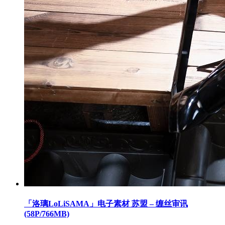
「洛璃LoLiSAMA」电子素材 苏盟 – 缠丝审讯
(58P/766MB)