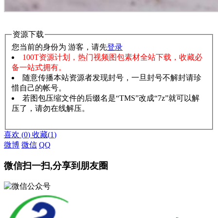
资源下载
您当前的身份为 游客，请先
登录
100T资源计划，热门视频图包素材全站下载，收藏必
备一站式拥有。
随意传播本站资源者发现封号，一旦封号不解封请珍
惜自己的帐号。
若图包压缩文件的后缀名是“TMS”改成“7z”就可以解
压了，请勿在线解压。
赞助说明
解压教程
喜欢
(
0
)
收藏
(
1
)
微博
微信
QQ
微信扫一扫,分享到朋友圈