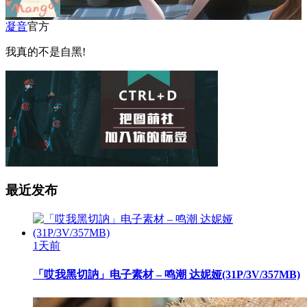
凝音
官方
我真的不是自黑!
最近发布
1天前
「哎我黑切訥」电子素材 – 鸣潮 达妮娅(31P/3V/357MB)