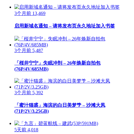
3个月前
13,469
启用新域名通知 – 请将发布页永久地址加入书签
3个月前
5,487
「桜井宁宁」失眠冲剂 – 26年焕新自拍包
(76P/4V/685MB)
3个月前
5,392
「蜜汁猫裘」海滨的白日美梦🌴 – 沙滩大凤
(71P/2V/3.25GB)
5天前
4,018