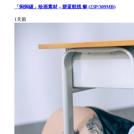
「焖焖碳」绘画素材 – 碧蓝航线 貅 (23P/309MB)
1天前