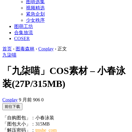
图萌选集
视频精选
紧急企划
少女秩序
图萌工坊
合集放流
COSER
首页
›
图毒森林
›
Cosplay
›
正文
九柒喵
「九柒喵」COS素材 – 小春泳
装(27P/315MB)
Cosplay
9 月前
906
0
前往下载
「自购图包」：小春泳装
「图包大小」：315MB
「解压密码」：
tmshe_com