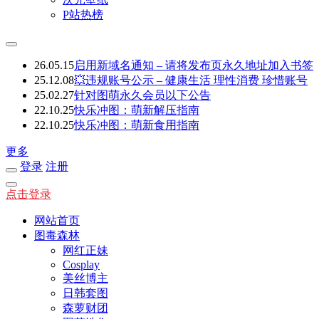
P站热榜
26.05.15
启用新域名通知 – 请将发布页永久地址加入书签
25.12.08
💥违规账号公示 – 健康生活 理性消费 珍惜账号
25.02.27
针对图萌永久会员以下公告
22.10.25
快乐冲图：萌新解压指南
22.10.25
快乐冲图：萌新食用指南
更多
登录
注册
点击登录
网站首页
图毒森林
网红正妹
Cosplay
美丝博主
日韩套图
森萝财团