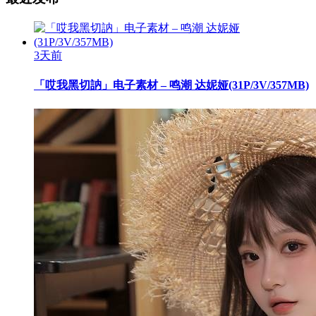
3天前
「哎我黑切訥」电子素材 – 鸣潮 达妮娅(31P/3V/357MB)