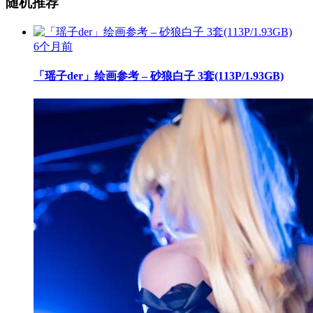
随机推荐
6个月前
「瑶子der」绘画参考 – 砂狼白子 3套(113P/1.93GB)