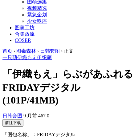
图萌选集
视频精选
紧急企划
少女秩序
图萌工坊
合集放流
COSER
首页
›
图毒森林
›
日韩套图
›
正文
一只萌
伊織もえ
伊织萌
「伊織もえ」らぶがあふれる
FRIDAYデジタル
(101P/41MB)
日韩套图
9 月前
467
0
前往下载
「图包名称」：FRIDAYデジタル