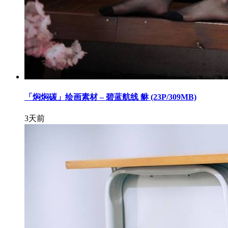
「焖焖碳」绘画素材 – 碧蓝航线 貅 (23P/309MB)
3天前