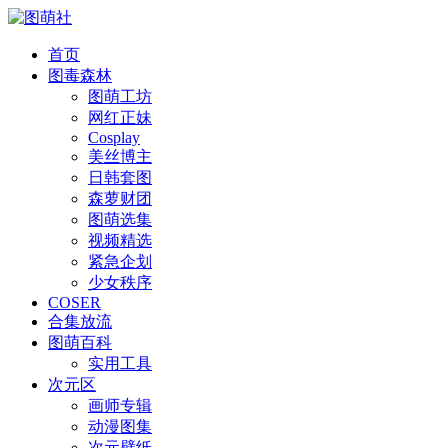
首页
图毒森林
图萌工坊
网红正妹
Cosplay
美丝博主
日韩套图
森萝财团
图萌选集
视频精选
紧急企划
少女秩序
COSER
合集放流
图萌百科
实用工具
次元区
画师专辑
动漫图集
次元壁纸