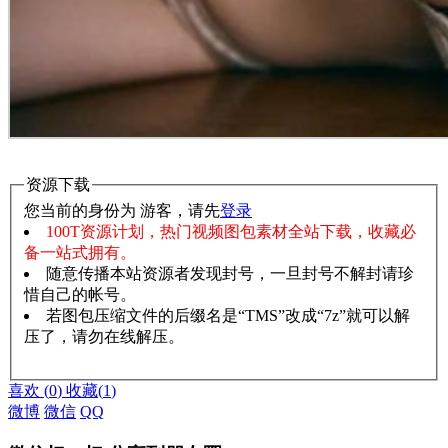
资源下载
您当前的身份为 游客，请先
登录
100T资源计划，热门视频图包素材全站下载，收藏必
备一站式拥有。
随意传播本站资源者发现封号，一旦封号不解封请珍
惜自己的帐号。
若图包压缩文件的后缀名是“TMS”改成“7z”就可以解
压了，请勿在线解压。
赞助说明
解压教程
喜欢
(
0
)
收藏
(
1
)
微博
微信
QQ