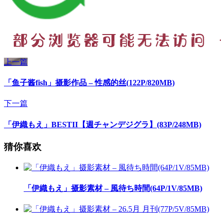
上一篇
「鱼子酱fish」摄影作品 – 性感的丝(122P/820MB)
下一篇
「伊織もえ」BESTII【週チャンデジグラ】(83P/248MB)
猜你喜欢
「伊織もえ」摄影素材 – 風待ち時間(64P/1V/85MB)