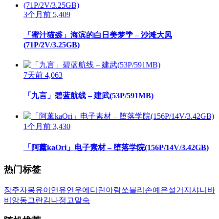
3个月前
5,409
「蜜汁猫裘」海滨的白日美梦🌴 – 沙滩大凤
(71P/2V/3.25GB)
7天前
4,063
「九言」碧蓝航线 – 建武(53P/591MB)
1个月前
3,430
「阿薰kaOri」电子素材 – 堕落学院(156P/14V/3.42GB)
热门标签
장주
자몽
유이
연유
연우
에디린
아람
쏘블리
손예은
설거지
샤니
바
비앙
동그란
김나정
고말숙