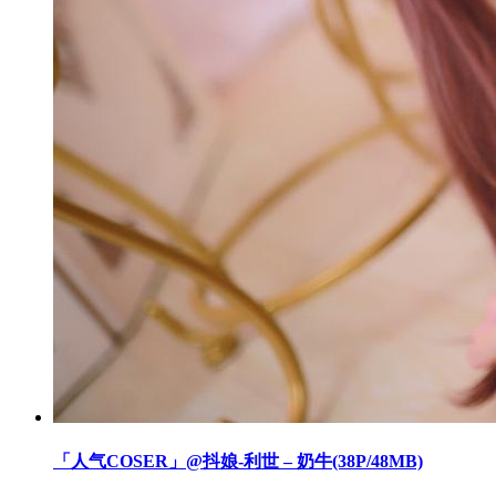
「人气COSER」@抖娘-利世 – 奶牛(38P/48MB)