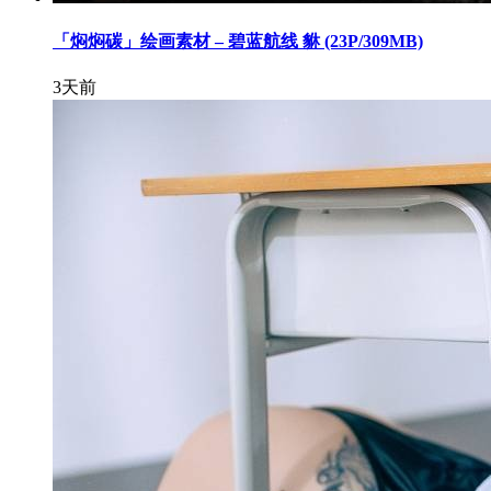
「焖焖碳」绘画素材 – 碧蓝航线 貅 (23P/309MB)
3天前