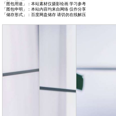
「图包用途」：本站素材仅摄影绘画 学习参考
「图包申明」：本站内容均来自网络 仅作分享
「储存形式」：百度网盘储存 请切勿在线解压