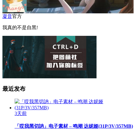
凝音
官方
我真的不是自黑!
最近发布
3天前
「哎我黑切訥」电子素材 – 鸣潮 达妮娅(31P/3V/357MB)