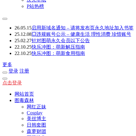
P站热榜
26.05.15
启用新域名通知 – 请将发布页永久地址加入书签
25.12.08
💥违规账号公示 – 健康生活 理性消费 珍惜账号
25.02.27
针对图萌永久会员以下公告
22.10.25
快乐冲图：萌新解压指南
22.10.25
快乐冲图：萌新食用指南
更多
登录
注册
点击登录
网站首页
图毒森林
网红正妹
Cosplay
美丝博主
日韩套图
森萝财团