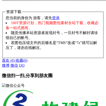
资源下载
您当前的身份为 游客，请先
登录
100T资源计划，热门视频图包素材全站下载，收藏必
备一站式拥有。
随意传播本站资源者发现封号，一旦封号不解封请珍
惜自己的帐号。
若图包压缩文件的后缀名是“TMS”改成“7z”就可以解
压了，请勿在线解压。
赞助说明
解压教程
喜欢
(
0
)
收藏
(
0
)
微博
微信
QQ
微信扫一扫,分享到朋友圈