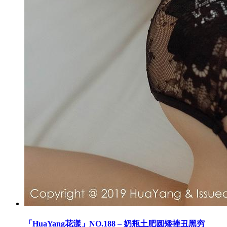
「HuaYang花漾」NO.188 – 奶瓶土肥圆矮挫丑黑穷