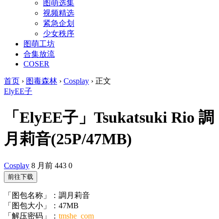
图萌选集
视频精选
紧急企划
少女秩序
图萌工坊
合集放流
COSER
首页
›
图毒森林
›
Cosplay
›
正文
ElyEE子
「ElyEE子」Tsukatsuki Rio 調
月莉音(25P/47MB)
Cosplay
8 月前
443
0
前往下载
「图包名称」：調月莉音
「图包大小」：47MB
「解压密码」：
tmshe_com