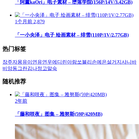
「阿薰kaOri」电子素材 – 堕落学院(156P/14V/3.42GB)
1个月前
2,879
「一小央泽」电子 绘画素材 – 绯雪(110P/1V/2.77GB)
热门标签
장주
자몽
유이
연유
연우
에디린
아람
쏘블리
손예은
설거지
샤니
바
비앙
동그란
김나정
고말숙
随机推荐
2年前
「藤和咲夜」图集 – 雅努斯(59P/420MB)