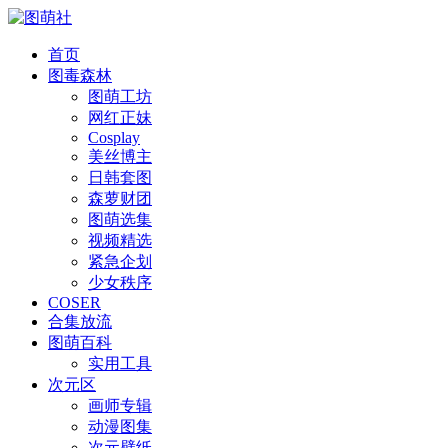
首页
图毒森林
图萌工坊
网红正妹
Cosplay
美丝博主
日韩套图
森萝财团
图萌选集
视频精选
紧急企划
少女秩序
COSER
合集放流
图萌百科
实用工具
次元区
画师专辑
动漫图集
次元壁纸