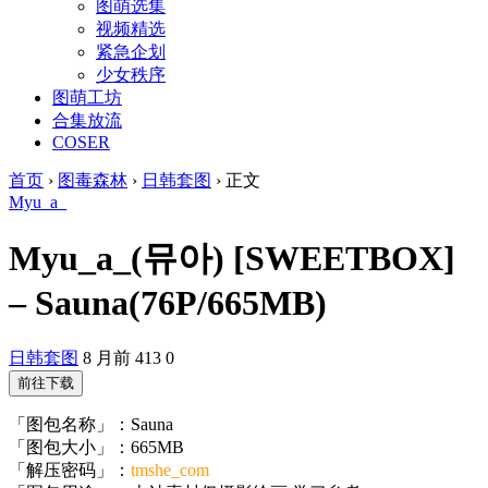
图萌选集
视频精选
紧急企划
少女秩序
图萌工坊
合集放流
COSER
首页
›
图毒森林
›
日韩套图
›
正文
Myu_a_
Myu_a_(뮤아) [SWEETBOX]
– Sauna(76P/665MB)
日韩套图
8 月前
413
0
前往下载
「图包名称」：Sauna
「图包大小」：665MB
「解压密码」：
tmshe_com