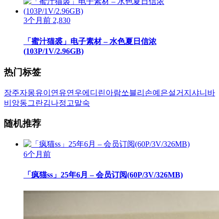
3个月前
2,830
「蜜汁猫裘」电子素材 – 水色夏日信浓
(103P/1V/2.96GB)
热门标签
장주
자몽
유이
연유
연우
에디린
아람
쏘블리
손예은
설거지
샤니
바
비앙
동그란
김나정
고말숙
随机推荐
6个月前
「疯猫ss」25年6月 – 会员订阅(60P/3V/326MB)