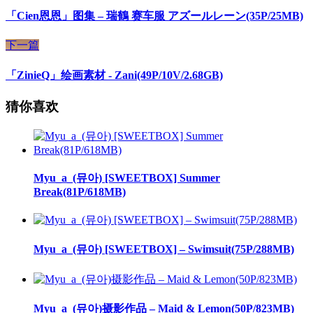
「Cien恩恩」图集 – 瑞鶴 赛车服 アズールレーン(35P/25MB)
下一篇
「ZinieQ」绘画素材 - Zani(49P/10V/2.68GB)
猜你喜欢
Myu_a_(뮤아) [SWEETBOX] Summer
Break(81P/618MB)
Myu_a_(뮤아) [SWEETBOX] – Swimsuit(75P/288MB)
Myu_a_(뮤아)摄影作品 – Maid & Lemon(50P/823MB)