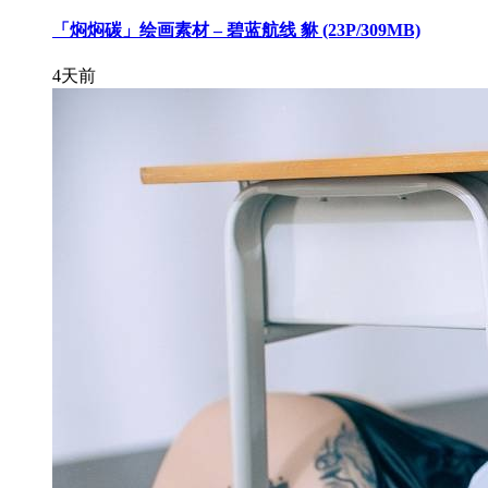
「焖焖碳」绘画素材 – 碧蓝航线 貅 (23P/309MB)
4天前