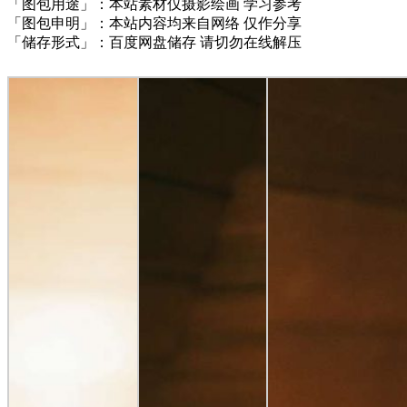
「图包用途」：本站素材仅摄影绘画 学习参考
「图包申明」：本站内容均来自网络 仅作分享
「储存形式」：百度网盘储存 请切勿在线解压