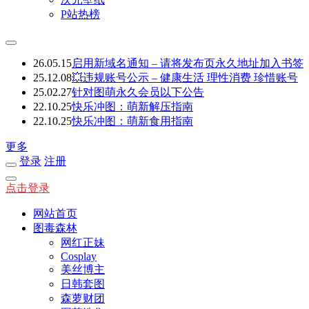
P站热榜
26.05.15
启用新域名通知 – 请将发布页永久地址加入书签
25.12.08
💥违规账号公示 – 健康生活 理性消费 珍惜账号
25.02.27
针对图萌永久会员以下公告
22.10.25
快乐冲图：萌新解压指南
22.10.25
快乐冲图：萌新食用指南
更多
登录
注册
点击登录
网站首页
图毒森林
网红正妹
Cosplay
美丝博主
日韩套图
森萝财团