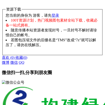
资源下载
您当前的身份为 游客，请先
登录
100T资源计划，热门视频图包素材全站下载，收藏必
备一站式拥有。
随意传播本站资源者发现封号，一旦封号不解封请珍
惜自己的帐号。
若图包压缩文件的后缀名是“TMS”改成“7z”就可以解
压了，请勿在线解压。
赞助说明
解压教程
喜欢
(
0
)
收藏
(
0
)
微博
微信
QQ
微信扫一扫,分享到朋友圈