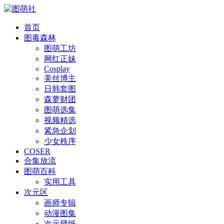
首页
图毒森林
图萌工坊
网红正妹
Cosplay
美丝博主
日韩套图
森萝财团
图萌选集
视频精选
紧急企划
少女秩序
COSER
合集放流
图萌百科
实用工具
次元区
画师专辑
动漫图集
次元壁纸