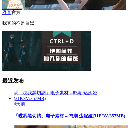
凝音
官方
我真的不是自黑!
最近发布
4天前
「哎我黑切訥」电子素材 – 鸣潮 达妮娅(31P/3V/357MB)