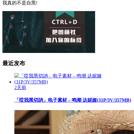
我真的不是自黑!
最近发布
2天前
「哎我黑切訥」电子素材 – 鸣潮 达妮娅(31P/3V/357MB)