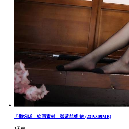
「焖焖碳」绘画素材 – 碧蓝航线 貅 (23P/309MB)
2天前