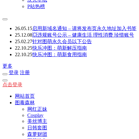
P站热榜
26.05.15
启用新域名通知 – 请将发布页永久地址加入书签
25.12.08
💥违规账号公示 – 健康生活 理性消费 珍惜账号
25.02.27
针对图萌永久会员以下公告
22.10.25
快乐冲图：萌新解压指南
22.10.25
快乐冲图：萌新食用指南
更多
登录
注册
点击登录
网站首页
图毒森林
网红正妹
Cosplay
美丝博主
日韩套图
森萝财团