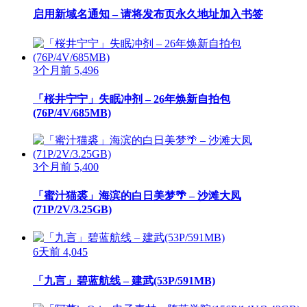
启用新域名通知 – 请将发布页永久地址加入书签
3个月前
5,496
「桜井宁宁」失眠冲剂 – 26年焕新自拍包
(76P/4V/685MB)
3个月前
5,400
「蜜汁猫裘」海滨的白日美梦🌴 – 沙滩大凤
(71P/2V/3.25GB)
6天前
4,045
「九言」碧蓝航线 – 建武(53P/591MB)