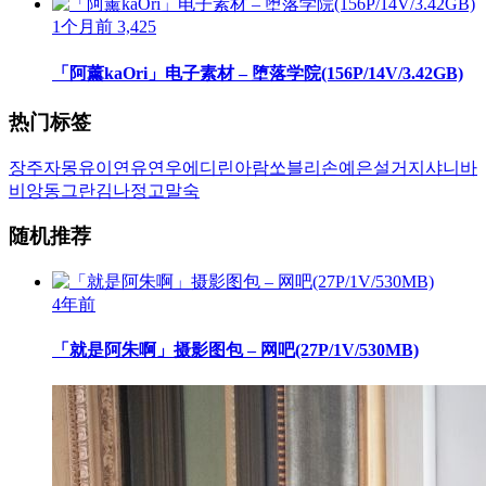
1个月前
3,425
「阿薰kaOri」电子素材 – 堕落学院(156P/14V/3.42GB)
热门标签
장주
자몽
유이
연유
연우
에디린
아람
쏘블리
손예은
설거지
샤니
바
비앙
동그란
김나정
고말숙
随机推荐
4年前
「就是阿朱啊」摄影图包 – 网吧(27P/1V/530MB)