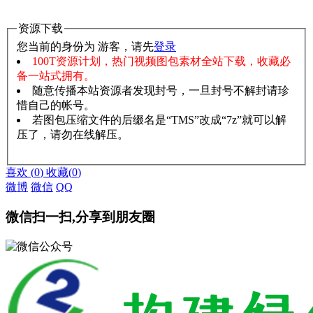
资源下载
您当前的身份为 游客，请先
登录
100T资源计划，热门视频图包素材全站下载，收藏必
备一站式拥有。
随意传播本站资源者发现封号，一旦封号不解封请珍
惜自己的帐号。
若图包压缩文件的后缀名是“TMS”改成“7z”就可以解
压了，请勿在线解压。
赞助说明
解压教程
喜欢
(
0
)
收藏
(
0
)
微博
微信
QQ
微信扫一扫,分享到朋友圈