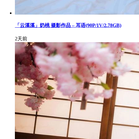
「云溪溪」奶桃 摄影作品 – 耳语(90P/1V/2.78GB)
2天前