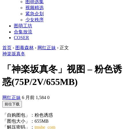
图萌选集
视频精选
紧急企划
少女秩序
图萌工坊
合集放流
COSER
首页
›
图毒森林
›
网红正妹
›
正文
神楽坂真冬
「神楽坂真冬」视图 – 粉色诱
惑(75P/2V/655MB)
网红正妹
6 月前
1,584
0
前往下载
「自购图包」：粉色诱惑
「图包大小」：655MB
「解压密码」：
tmshe_com