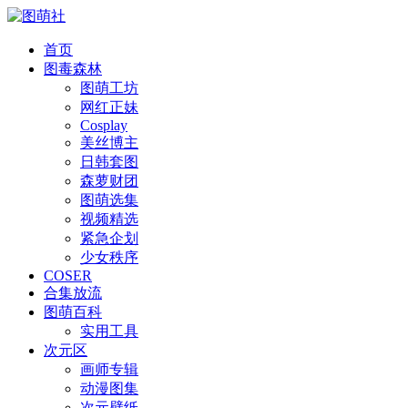
首页
图毒森林
图萌工坊
网红正妹
Cosplay
美丝博主
日韩套图
森萝财团
图萌选集
视频精选
紧急企划
少女秩序
COSER
合集放流
图萌百科
实用工具
次元区
画师专辑
动漫图集
次元壁纸