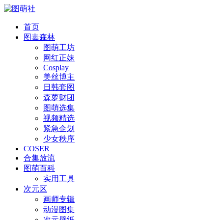
首页
图毒森林
图萌工坊
网红正妹
Cosplay
美丝博主
日韩套图
森萝财团
图萌选集
视频精选
紧急企划
少女秩序
COSER
合集放流
图萌百科
实用工具
次元区
画师专辑
动漫图集
次元壁纸