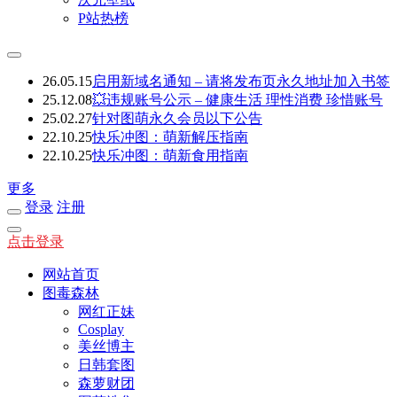
P站热榜
26.05.15
启用新域名通知 – 请将发布页永久地址加入书签
25.12.08
💥违规账号公示 – 健康生活 理性消费 珍惜账号
25.02.27
针对图萌永久会员以下公告
22.10.25
快乐冲图：萌新解压指南
22.10.25
快乐冲图：萌新食用指南
更多
登录
注册
点击登录
网站首页
图毒森林
网红正妹
Cosplay
美丝博主
日韩套图
森萝财团