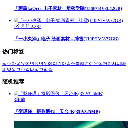
「阿薰kaOri」电子素材 – 堕落学院(156P/14V/3.42GB)
1个月前
2,887
「一小央泽」电子 绘画素材 – 绯雪(110P/1V/2.77GB)
热门标签
장주
자몽
유이
연유
연우
에디린
아람
쏘블리
손예은
설거지
샤니
바
비앙
동그란
김나정
고말숙
随机推荐
3年前
「梨瑾瑾」摄影图包 – 天台JK(35P/325MB)