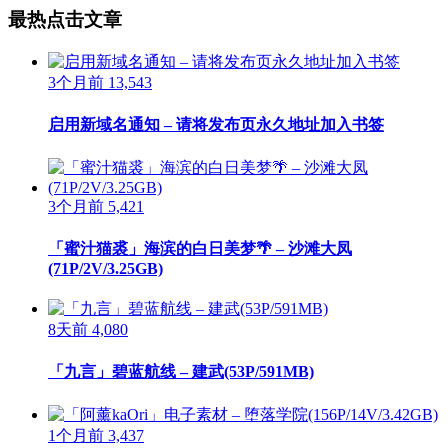
最热点击文章
3个月前
13,543
启用新域名通知 – 请将发布页永久地址加入书签
3个月前
5,421
「蜜汁猫裘」海滨的白日美梦🌴 – 沙滩大凤
(71P/2V/3.25GB)
8天前
4,080
「九言」碧蓝航线 – 建武(53P/591MB)
1个月前
3,437