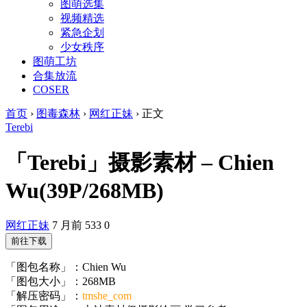
图萌选集
视频精选
紧急企划
少女秩序
图萌工坊
合集放流
COSER
首页
›
图毒森林
›
网红正妹
›
正文
Terebi
「Terebi」摄影素材 – Chien
Wu(39P/268MB)
网红正妹
7 月前
533
0
前往下载
「图包名称」：Chien Wu
「图包大小」：268MB
「解压密码」：
tmshe_com