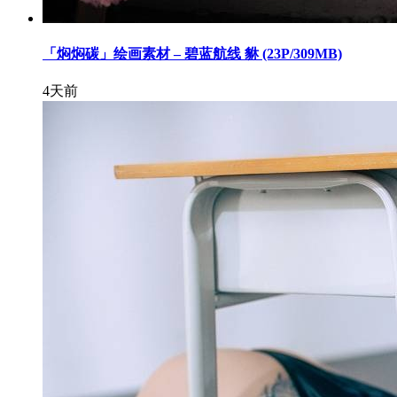
「焖焖碳」绘画素材 – 碧蓝航线 貅 (23P/309MB)
4天前