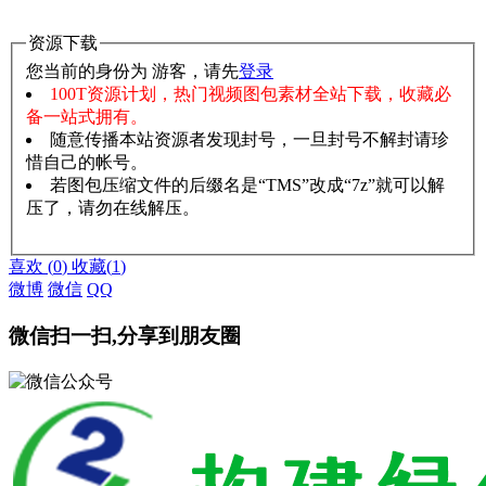
资源下载
您当前的身份为 游客，请先
登录
100T资源计划，热门视频图包素材全站下载，收藏必
备一站式拥有。
随意传播本站资源者发现封号，一旦封号不解封请珍
惜自己的帐号。
若图包压缩文件的后缀名是“TMS”改成“7z”就可以解
压了，请勿在线解压。
赞助说明
解压教程
喜欢
(
0
)
收藏
(
1
)
微博
微信
QQ
微信扫一扫,分享到朋友圈