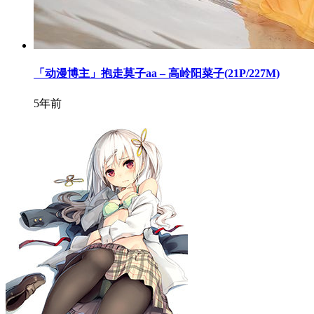
「动漫博主」抱走莫子aa – 高岭阳菜子(21P/227M)
5年前