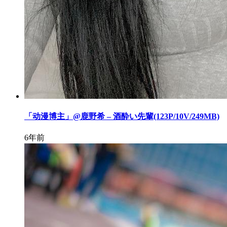
「动漫博主」@鹿野希 – 酒酔い先輩(123P/10V/249MB)
6年前