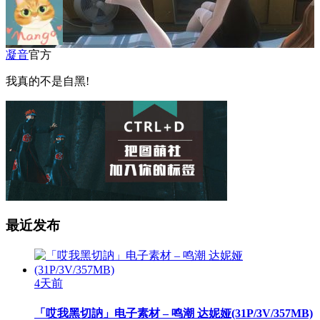
凝音
官方
我真的不是自黑!
最近发布
4天前
「哎我黑切訥」电子素材 – 鸣潮 达妮娅(31P/3V/357MB)