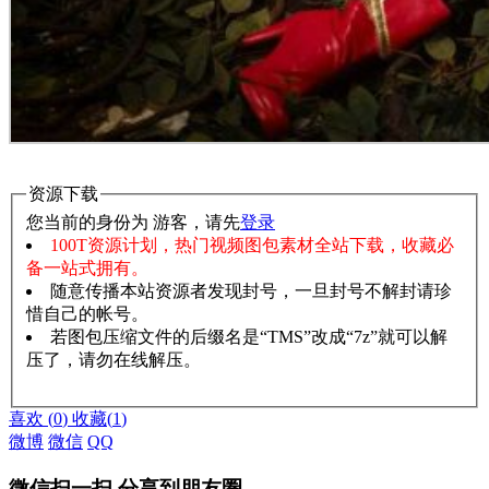
资源下载
您当前的身份为 游客，请先
登录
100T资源计划，热门视频图包素材全站下载，收藏必
备一站式拥有。
随意传播本站资源者发现封号，一旦封号不解封请珍
惜自己的帐号。
若图包压缩文件的后缀名是“TMS”改成“7z”就可以解
压了，请勿在线解压。
赞助说明
解压教程
喜欢
(
0
)
收藏
(
1
)
微博
微信
QQ
微信扫一扫,分享到朋友圈