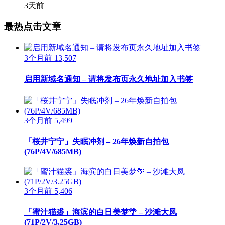
3天前
最热点击文章
3个月前
13,507
启用新域名通知 – 请将发布页永久地址加入书签
3个月前
5,499
「桜井宁宁」失眠冲剂 – 26年焕新自拍包
(76P/4V/685MB)
3个月前
5,406
「蜜汁猫裘」海滨的白日美梦🌴 – 沙滩大凤
(71P/2V/3.25GB)