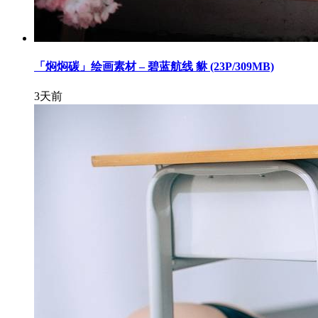
「焖焖碳」绘画素材 – 碧蓝航线 貅 (23P/309MB)
3天前