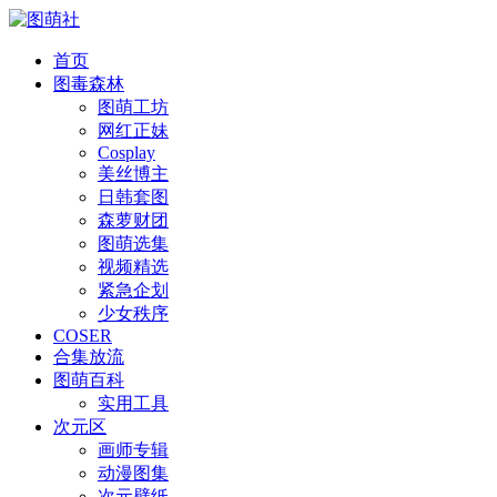
首页
图毒森林
图萌工坊
网红正妹
Cosplay
美丝博主
日韩套图
森萝财团
图萌选集
视频精选
紧急企划
少女秩序
COSER
合集放流
图萌百科
实用工具
次元区
画师专辑
动漫图集
次元壁纸