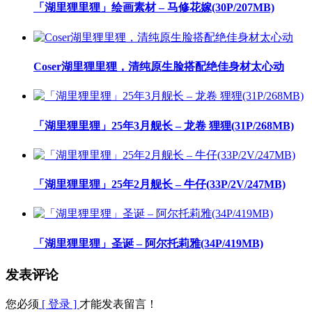
「湖里狸里狸」绘画素材 – 马修花嫁(30P/207MB)
Coser湖里狸里狸，清纯原生脸搭配绝佳身材太心动
「湖里狸里狸」25年3月舰长 – 龙卷 狸狸(31P/268MB)
「湖里狸里狸」25年2月舰长 – 牛仔(33P/2V/247MB)
「湖里狸里狸」圣诞 – 阿尔托莉雅(34P/419MB)
发表评论
您必须
[ 登录 ]
才能发表留言！