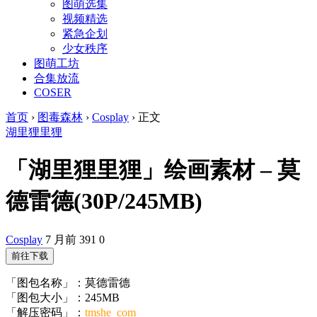
图萌选集
视频精选
紧急企划
少女秩序
图萌工坊
合集放流
COSER
首页
›
图毒森林
›
Cosplay
›
正文
湖里狸里狸
「湖里狸里狸」绘画素材 – 莫
德雷德(30P/245MB)
Cosplay
7 月前
391
0
前往下载
「图包名称」：莫德雷德
「图包大小」：245MB
「解压密码」：
tmshe_com