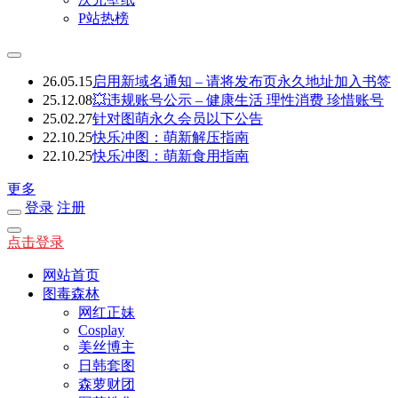
P站热榜
26.05.15
启用新域名通知 – 请将发布页永久地址加入书签
25.12.08
💥违规账号公示 – 健康生活 理性消费 珍惜账号
25.02.27
针对图萌永久会员以下公告
22.10.25
快乐冲图：萌新解压指南
22.10.25
快乐冲图：萌新食用指南
更多
登录
注册
点击登录
网站首页
图毒森林
网红正妹
Cosplay
美丝博主
日韩套图
森萝财团