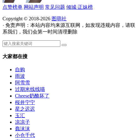
点赞榜单
网站声明
常见问题
倾城·正妹榜
Copyright © 2018-2026
图萌社
· 免责声明：本站内容均来源互联网，如发现违规内容，请联
系我们，我们会第一时间清理删除
大家都在搜
自购
雨波
阿雪雪
过期米线线喵
Cheese奶酪坏了
桜井宁宁
星之迟迟
玉汇
凉凉子
蠢沫沫
小仓千代