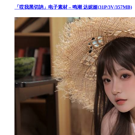
「哎我黑切訥」电子素材 – 鸣潮 达妮娅(31P/3V/357MB)