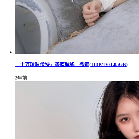
「十万珍吱伏特」碧蓝航线 – 恶毒(113P/1V/1.05GB)
2年前