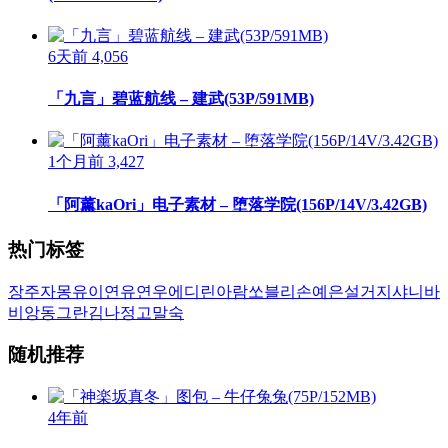
6天前
4,056
「九言」碧蓝航线 – 建武(53P/591MB)
1个月前
3,427
「阿薰kaOri」电子素材 – 堕落学院(156P/14V/3.42GB)
热门标签
장주
자몽
유이
연유
연우
에디린
아람
쏘블리
손예은
설거지
샤니
바
비앙
동그란
김나정
고말숙
随机推荐
4年前