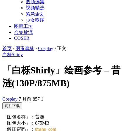
图萌选集
视频精选
紧急企划
少女秩序
图萌工坊
合集放流
COSER
首页
›
图毒森林
›
Cosplay
›
正文
白栎Shirly
「白栎Shirly」绘画参考 – 昔
涟(130P/875MB)
Cosplay
7 月前
857
1
前往下载
「图包名称」：昔涟
「图包大小」：875MB
「解压密码」：
tmshe_com