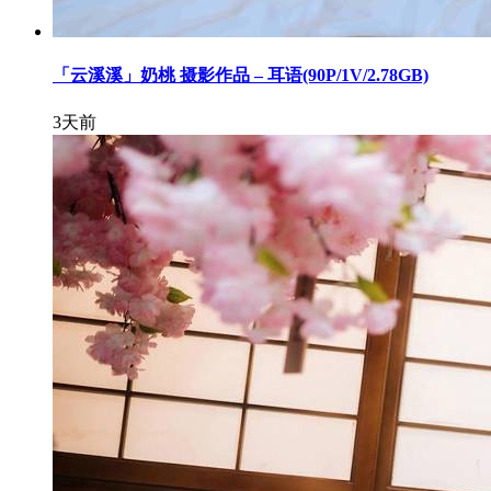
「云溪溪」奶桃 摄影作品 – 耳语(90P/1V/2.78GB)
3天前