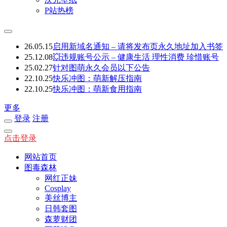
P站热榜
26.05.15
启用新域名通知 – 请将发布页永久地址加入书签
25.12.08
💥违规账号公示 – 健康生活 理性消费 珍惜账号
25.02.27
针对图萌永久会员以下公告
22.10.25
快乐冲图：萌新解压指南
22.10.25
快乐冲图：萌新食用指南
更多
登录
注册
点击登录
网站首页
图毒森林
网红正妹
Cosplay
美丝博主
日韩套图
森萝财团