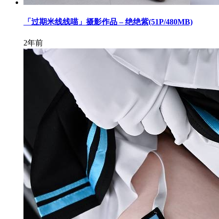
「过期米线线喵」摄影作品 – 绝绝紫(51P/480MB)
2年前