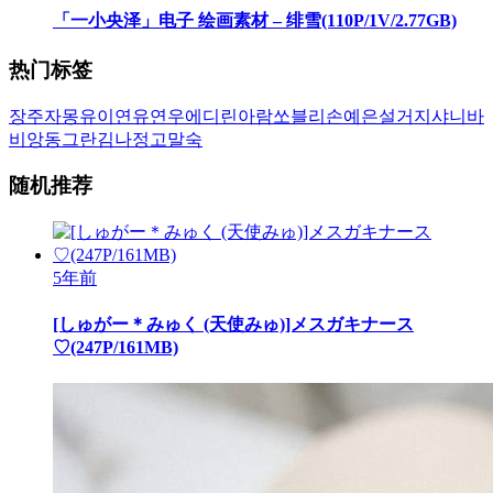
「一小央泽」电子 绘画素材 – 绯雪(110P/1V/2.77GB)
热门标签
장주
자몽
유이
연유
연우
에디린
아람
쏘블리
손예은
설거지
샤니
바
비앙
동그란
김나정
고말숙
随机推荐
5年前
[しゅがー＊みゅく (天使みゅ)]メスガキナース
♡(247P/161MB)