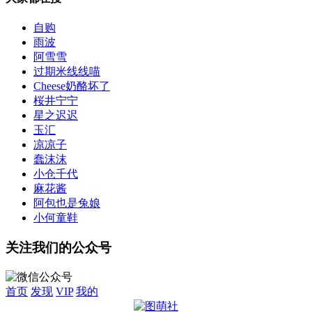
自购
雨波
阿雪雪
过期米线线喵
Cheese奶酪坏了
桜井宁宁
星之迟迟
玉汇
凉凉子
蠢沫沫
小仓千代
麻花酱
阿包也是兔娘
小何童鞋
关注我们的公众号
首页
发现
VIP
我的