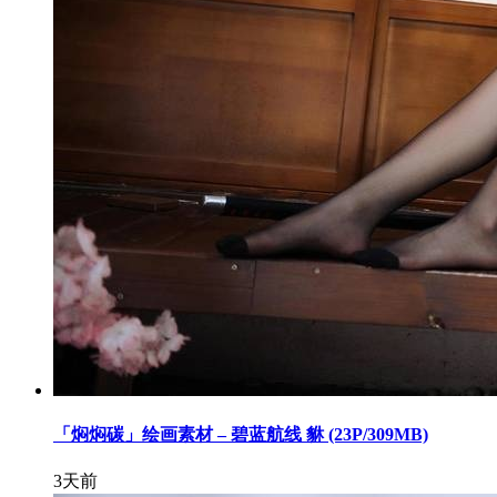
「焖焖碳」绘画素材 – 碧蓝航线 貅 (23P/309MB)
3天前