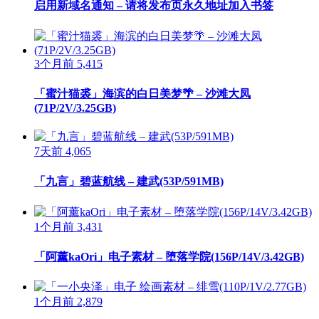
启用新域名通知 – 请将发布页永久地址加入书签
3个月前
5,415
「蜜汁猫裘」海滨的白日美梦🌴 – 沙滩大凤
(71P/2V/3.25GB)
7天前
4,065
「九言」碧蓝航线 – 建武(53P/591MB)
1个月前
3,431
「阿薰kaOri」电子素材 – 堕落学院(156P/14V/3.42GB)
1个月前
2,879