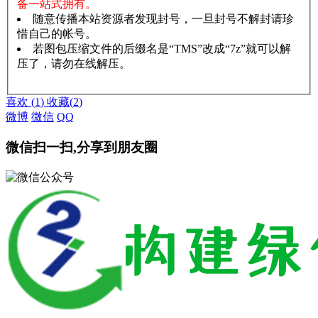
备一站式拥有。
随意传播本站资源者发现封号，一旦封号不解封请珍
惜自己的帐号。
若图包压缩文件的后缀名是“TMS”改成“7z”就可以解
压了，请勿在线解压。
赞助说明
解压教程
喜欢
(
1
)
收藏
(
2
)
微博
微信
QQ
微信扫一扫,分享到朋友圈