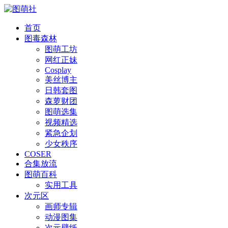
首页
图毒森林
图萌工坊
网红正妹
Cosplay
美丝博主
日韩套图
森萝财团
图萌选集
视频精选
紧急企划
少女秩序
COSER
合集放流
图萌百科
实用工具
次元区
画师专辑
动漫图集
次元壁纸