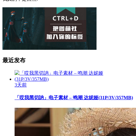
最近发布
3天前
「哎我黑切訥」电子素材 – 鸣潮 达妮娅(31P/3V/357MB)