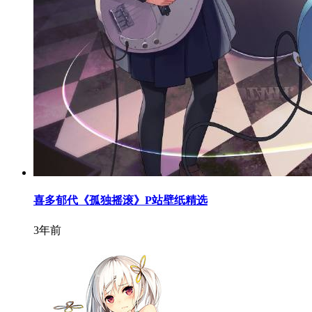
喜多郁代《孤独摇滚》P站壁纸精选
3年前