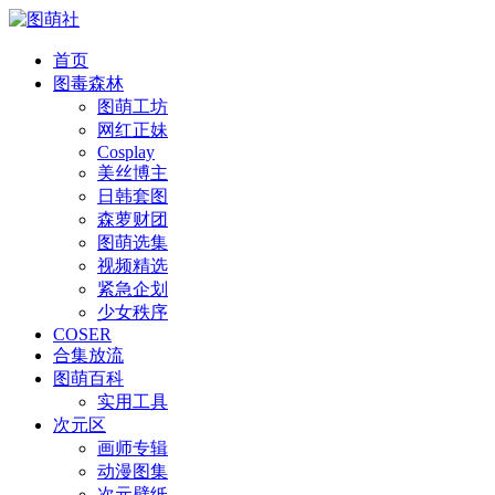
首页
图毒森林
图萌工坊
网红正妹
Cosplay
美丝博主
日韩套图
森萝财团
图萌选集
视频精选
紧急企划
少女秩序
COSER
合集放流
图萌百科
实用工具
次元区
画师专辑
动漫图集
次元壁纸