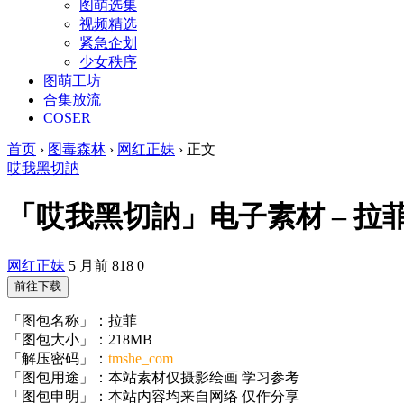
图萌选集
视频精选
紧急企划
少女秩序
图萌工坊
合集放流
COSER
首页
›
图毒森林
›
网红正妹
›
正文
哎我黑切訥
「哎我黑切訥」电子素材 – 拉菲(3
网红正妹
5 月前
818
0
前往下载
「图包名称」：拉菲
「图包大小」：218MB
「解压密码」：
tmshe_com
「图包用途」：本站素材仅摄影绘画 学习参考
「图包申明」：本站内容均来自网络 仅作分享