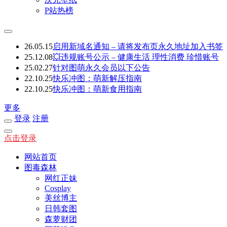
P站热榜
26.05.15
启用新域名通知 – 请将发布页永久地址加入书签
25.12.08
💥违规账号公示 – 健康生活 理性消费 珍惜账号
25.02.27
针对图萌永久会员以下公告
22.10.25
快乐冲图：萌新解压指南
22.10.25
快乐冲图：萌新食用指南
更多
登录
注册
点击登录
网站首页
图毒森林
网红正妹
Cosplay
美丝博主
日韩套图
森萝财团