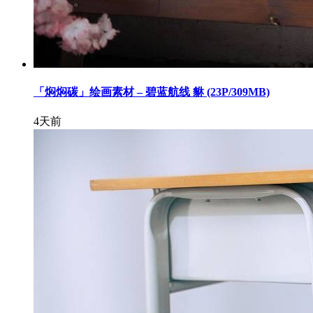
「焖焖碳」绘画素材 – 碧蓝航线 貅 (23P/309MB)
4天前