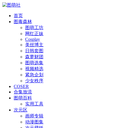
首页
图毒森林
图萌工坊
网红正妹
Cosplay
美丝博主
日韩套图
森萝财团
图萌选集
视频精选
紧急企划
少女秩序
COSER
合集放流
图萌百科
实用工具
次元区
画师专辑
动漫图集
次元壁纸