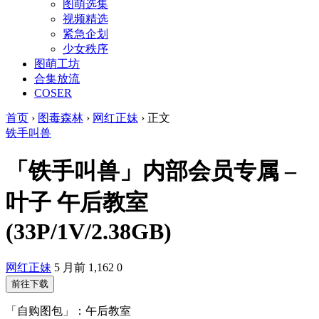
图萌选集
视频精选
紧急企划
少女秩序
图萌工坊
合集放流
COSER
首页
›
图毒森林
›
网红正妹
›
正文
铁手叫兽
「铁手叫兽」内部会员专属 –
叶子 午后教室
(33P/1V/2.38GB)
网红正妹
5 月前
1,162
0
前往下载
「自购图包」：午后教室