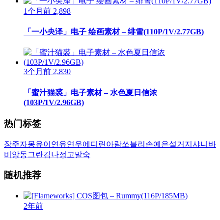
1个月前
2,898
「一小央泽」电子 绘画素材 – 绯雪(110P/1V/2.77GB)
3个月前
2,830
「蜜汁猫裘」电子素材 – 水色夏日信浓
(103P/1V/2.96GB)
热门标签
장주
자몽
유이
연유
연우
에디린
아람
쏘블리
손예은
설거지
샤니
바
비앙
동그란
김나정
고말숙
随机推荐
2年前