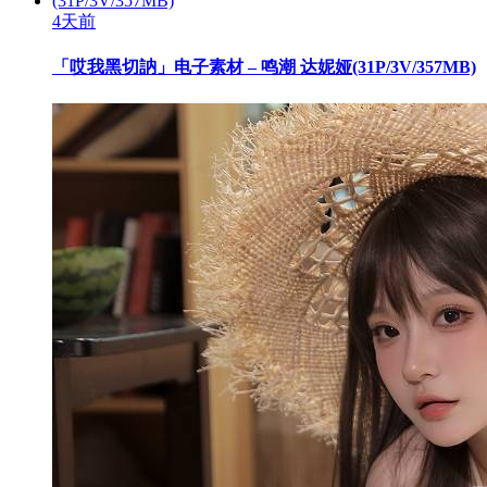
4天前
「哎我黑切訥」电子素材 – 鸣潮 达妮娅(31P/3V/357MB)