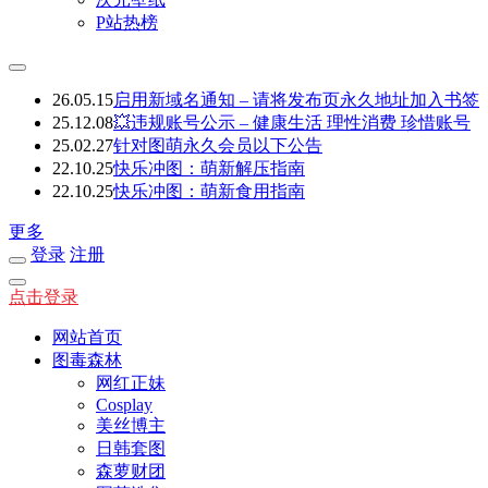
P站热榜
26.05.15
启用新域名通知 – 请将发布页永久地址加入书签
25.12.08
💥违规账号公示 – 健康生活 理性消费 珍惜账号
25.02.27
针对图萌永久会员以下公告
22.10.25
快乐冲图：萌新解压指南
22.10.25
快乐冲图：萌新食用指南
更多
登录
注册
点击登录
网站首页
图毒森林
网红正妹
Cosplay
美丝博主
日韩套图
森萝财团