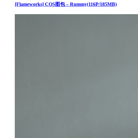
[Flameworks] COS图包 – Rummy(116P/185MB)