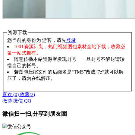
资源下载
您当前的身份为 游客，请先
登录
100T资源计划，热门视频图包素材全站下载，收藏必
备一站式拥有。
随意传播本站资源者发现封号，一旦封号不解封请珍
惜自己的帐号。
若图包压缩文件的后缀名是“TMS”改成“7z”就可以解
压了，请勿在线解压。
赞助说明
解压教程
喜欢
(
0
)
收藏
(
2
)
微博
微信
QQ
微信扫一扫,分享到朋友圈