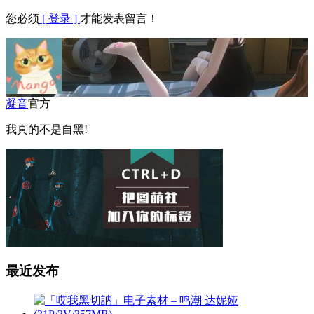
您必须
[ 登录 ]
才能发表留言！
凝音
官方
我真的不是自黑!
最近发布