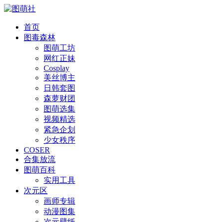
首页
图毒森林
图萌工坊
网红正妹
Cosplay
美丝博主
日韩套图
森萝财团
图萌选集
视频精选
紧急企划
少女秩序
COSER
合集放流
图萌百科
实用工具
次元区
画师专辑
动漫图集
次元壁纸