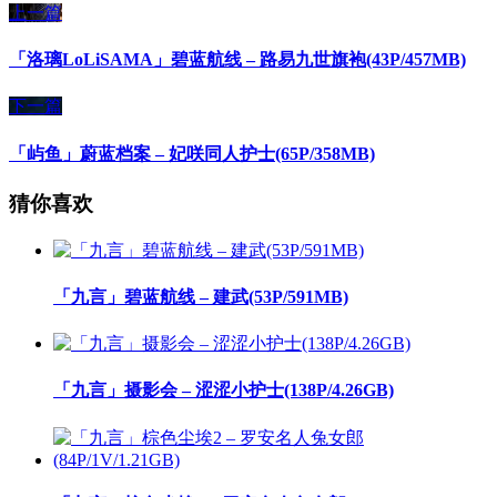
上一篇
「洛璃LoLiSAMA」碧蓝航线 – 路易九世旗袍(43P/457MB)
下一篇
「屿鱼」蔚蓝档案 – 妃咲同人护士(65P/358MB)
猜你喜欢
「九言」碧蓝航线 – 建武(53P/591MB)
「九言」摄影会 – 涩涩小护士(138P/4.26GB)