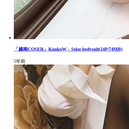
「越南COSER」KuukoW – Seiso bodysuit(24P/74MB)
5年前