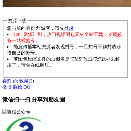
资源下载
您当前的身份为 游客，请先
登录
100T资源计划，热门视频图包素材全站下载，收藏必
备一站式拥有。
随意传播本站资源者发现封号，一旦封号不解封请珍
惜自己的帐号。
若图包压缩文件的后缀名是“TMS”改成“7z”就可以解
压了，请勿在线解压。
赞助说明
解压教程
喜欢
(
0
)
收藏
(
2
)
微博
微信
QQ
微信扫一扫,分享到朋友圈