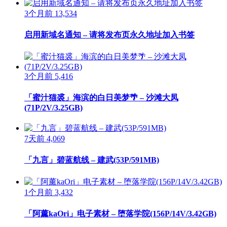
3个月前
13,534
启用新域名通知 – 请将发布页永久地址加入书签
3个月前
5,416
「蜜汁猫裘」海滨的白日美梦🌴 – 沙滩大凤
(71P/2V/3.25GB)
7天前
4,069
「九言」碧蓝航线 – 建武(53P/591MB)
1个月前
3,432
「阿薰kaOri」电子素材 – 堕落学院(156P/14V/3.42GB)