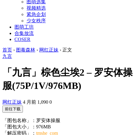
图萌选集
视频精选
紧急企划
少女秩序
图萌工坊
合集放流
COSER
首页
›
图毒森林
›
网红正妹
›
正文
九言
「九言」棕色尘埃2 – 罗安体操
服(75P/1V/976MB)
网红正妹
4 月前
1,090
0
前往下载
「图包名称」：罗安体操服
「图包大小」：976MB
「解压密码」：
tmshe_com