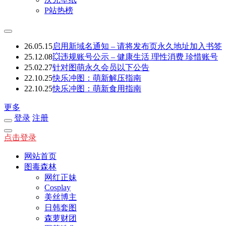
P站热榜
26.05.15
启用新域名通知 – 请将发布页永久地址加入书签
25.12.08
💥违规账号公示 – 健康生活 理性消费 珍惜账号
25.02.27
针对图萌永久会员以下公告
22.10.25
快乐冲图：萌新解压指南
22.10.25
快乐冲图：萌新食用指南
更多
登录
注册
点击登录
网站首页
图毒森林
网红正妹
Cosplay
美丝博主
日韩套图
森萝财团