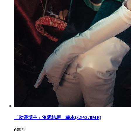
「动漫博主」沧霁桔梗 – 赫本(32P/370MB)
6年前