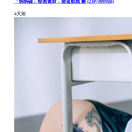
「焖焖碳」绘画素材 – 碧蓝航线 貅 (23P/309MB)
4天前