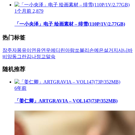
1个月前
2,879
「一小央泽」电子 绘画素材 – 绯雪(110P/1V/2.77GB)
热门标签
장주
자몽
유이
연유
연우
에디린
아람
쏘블리
손예은
설거지
샤니
바
비앙
동그란
김나정
고말숙
随机推荐
6年前
「姜仁卿」ARTGRAVIA – VOL147(73P/352MB)