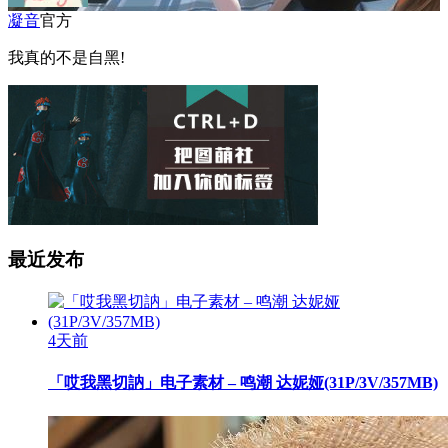
凝音
官方
我真的不是自黑!
最近发布
4天前
「哎我黑切訥」电子素材 – 鸣潮 达妮娅(31P/3V/357MB)