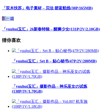
「双木扶苏」电子素材 – 贝法 碧蓝航线(30P/165MB)
下一篇
「yuuhui玉汇」26新春特辑 – 醒狮少女(131P/2V/2.10GB)
猜你喜欢
「yuuhui玉汇」Set B – 贴心秘书(47P/2V/280MB)
「yuuhui玉汇」摄影作品 – 神乐巫女の试炼
(138P/3V/1.70GB)