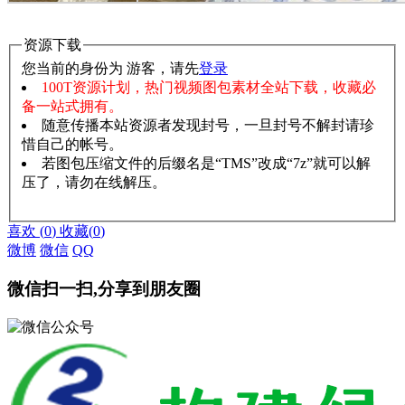
资源下载
您当前的身份为 游客，请先
登录
100T资源计划，热门视频图包素材全站下载，收藏必
备一站式拥有。
随意传播本站资源者发现封号，一旦封号不解封请珍
惜自己的帐号。
若图包压缩文件的后缀名是“TMS”改成“7z”就可以解
压了，请勿在线解压。
赞助说明
解压教程
喜欢
(
0
)
收藏
(
0
)
微博
微信
QQ
微信扫一扫,分享到朋友圈