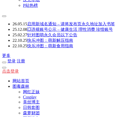
P站热榜
26.05.15
启用新域名通知 – 请将发布页永久地址加入书签
25.12.08
💥违规账号公示 – 健康生活 理性消费 珍惜账号
25.02.27
针对图萌永久会员以下公告
22.10.25
快乐冲图：萌新解压指南
22.10.25
快乐冲图：萌新食用指南
更多
登录
注册
点击登录
网站首页
图毒森林
网红正妹
Cosplay
美丝博主
日韩套图
森萝财团