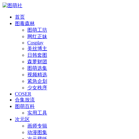
首页
图毒森林
图萌工坊
网红正妹
Cosplay
美丝博主
日韩套图
森萝财团
图萌选集
视频精选
紧急企划
少女秩序
COSER
合集放流
图萌百科
实用工具
次元区
画师专辑
动漫图集
次元壁纸