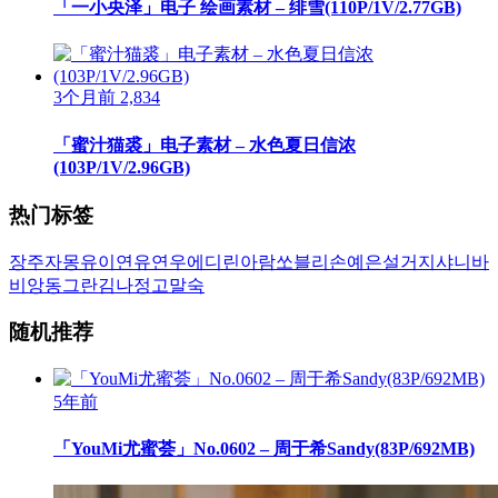
「一小央泽」电子 绘画素材 – 绯雪(110P/1V/2.77GB)
3个月前
2,834
「蜜汁猫裘」电子素材 – 水色夏日信浓
(103P/1V/2.96GB)
热门标签
장주
자몽
유이
연유
연우
에디린
아람
쏘블리
손예은
설거지
샤니
바
비앙
동그란
김나정
고말숙
随机推荐
5年前
「YouMi尤蜜荟」No.0602 – 周于希Sandy(83P/692MB)