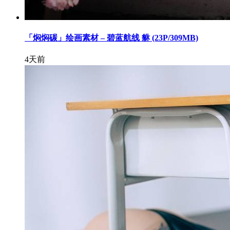
「焖焖碳」绘画素材 – 碧蓝航线 貅 (23P/309MB)
4天前