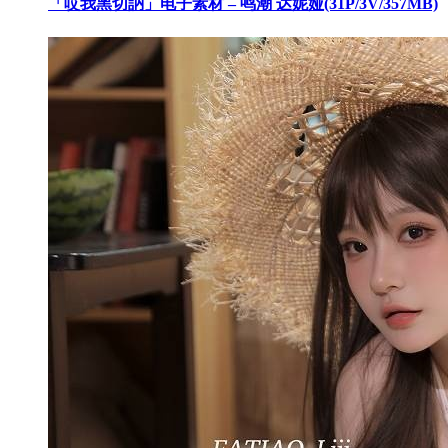
「哎我黑切訥」电子素材 – 鸣潮 达妮娅(31P/3V/357MB)