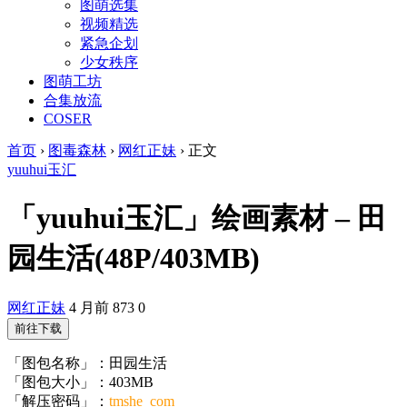
图萌选集
视频精选
紧急企划
少女秩序
图萌工坊
合集放流
COSER
首页
›
图毒森林
›
网红正妹
›
正文
yuuhui玉汇
「yuuhui玉汇」绘画素材 – 田
园生活(48P/403MB)
网红正妹
4 月前
873
0
前往下载
「图包名称」：田园生活
「图包大小」：403MB
「解压密码」：
tmshe_com