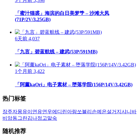
3个月前
5,398
「蜜汁猫裘」海滨的白日美梦🌴 – 沙滩大凤
(71P/2V/3.25GB)
6天前
4,037
「九言」碧蓝航线 – 建武(53P/591MB)
1个月前
3,422
「阿薰kaOri」电子素材 – 堕落学院(156P/14V/3.42GB)
热门标签
장주
자몽
유이
연유
연우
에디린
아람
쏘블리
손예은
설거지
샤니
바
비앙
동그란
김나정
고말숙
随机推荐