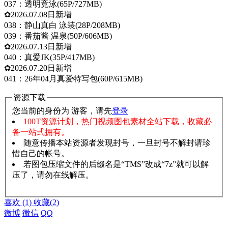
037：透明竞泳(65P/727MB)
✿2026.07.08日新增
038：静山真白 泳装(28P/208MB)
039：番茄酱 温泉(50P/606MB)
✿2026.07.13日新增
040：真爱JK(35P/417MB)
✿2026.07.20日新增
041：26年04月真爱特写包(60P/615MB)
资源下载
您当前的身份为 游客，请先
登录
100T资源计划，热门视频图包素材全站下载，收藏必
备一站式拥有。
随意传播本站资源者发现封号，一旦封号不解封请珍
惜自己的帐号。
若图包压缩文件的后缀名是“TMS”改成“7z”就可以解
压了，请勿在线解压。
赞助说明
解压教程
喜欢
(
1
)
收藏
(
2
)
微博
微信
QQ