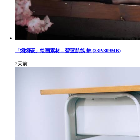
「焖焖碳」绘画素材 – 碧蓝航线 貅 (23P/309MB)
2天前