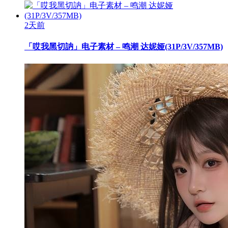
2天前
「哎我黑切訥」电子素材 – 鸣潮 达妮娅(31P/3V/357MB)