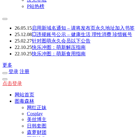
P站热榜
26.05.15
启用新域名通知 – 请将发布页永久地址加入书签
25.12.08
💥违规账号公示 – 健康生活 理性消费 珍惜账号
25.02.27
针对图萌永久会员以下公告
22.10.25
快乐冲图：萌新解压指南
22.10.25
快乐冲图：萌新食用指南
更多
登录
注册
点击登录
网站首页
图毒森林
网红正妹
Cosplay
美丝博主
日韩套图
森萝财团