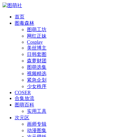
首页
图毒森林
图萌工坊
网红正妹
Cosplay
美丝博主
日韩套图
森萝财团
图萌选集
视频精选
紧急企划
少女秩序
COSER
合集放流
图萌百科
实用工具
次元区
画师专辑
动漫图集
次元壁纸