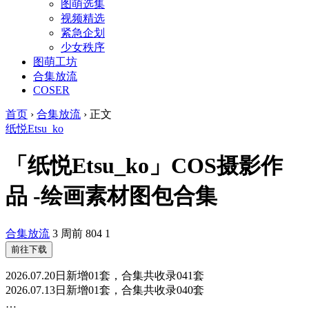
图萌选集
视频精选
紧急企划
少女秩序
图萌工坊
合集放流
COSER
首页
›
合集放流
›
正文
纸悦Etsu_ko
「纸悦Etsu_ko」COS摄影作
品 -绘画素材图包合集
合集放流
3 周前
804
1
前往下载
2026.07.20日新增01套，合集共收录041套
2026.07.13日新增01套，合集共收录040套
…