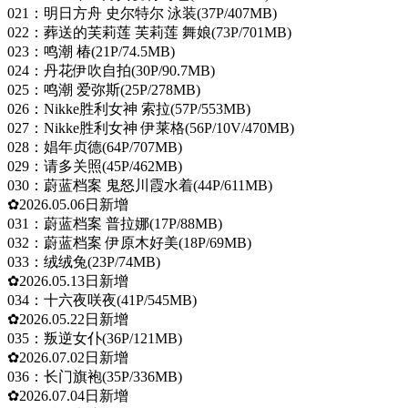
021：明日方舟 史尔特尔 泳装(37P/407MB)
022：葬送的芙莉莲 芙莉莲 舞娘(73P/701MB)
023：鸣潮 椿(21P/74.5MB)
024：丹花伊吹自拍(30P/90.7MB)
025：鸣潮 爱弥斯(25P/278MB)
026：Nikke胜利女神 索拉(57P/553MB)
027：Nikke胜利女神 伊莱格(56P/10V/470MB)
028：娼年贞德(64P/707MB)
029：请多关照(45P/462MB)
030：蔚蓝档案 鬼怒川霞水着(44P/611MB)
✿2026.05.06日新增
031：蔚蓝档案 普拉娜(17P/88MB)
032：蔚蓝档案 伊原木好美(18P/69MB)
033：绒绒兔(23P/74MB)
✿2026.05.13日新增
034：十六夜咲夜(41P/545MB)
✿2026.05.22日新增
035：叛逆女仆(36P/121MB)
✿2026.07.02日新增
036：长门旗袍(35P/336MB)
✿2026.07.04日新增