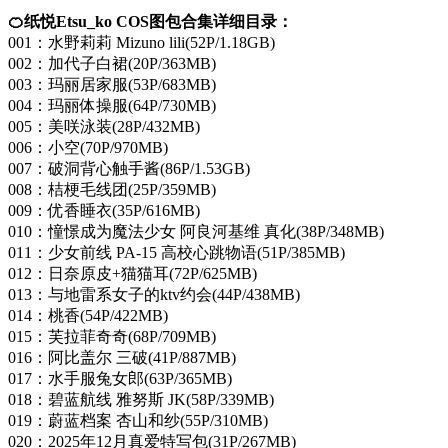
🍊纸悦Etsu_ko COS图包合集详细目录：
001：水野莉莉 Mizuno lili(52P/1.18GB)
002：加代子白裙(20P/363MB)
003：玛丽居家服(53P/683MB)
004：玛丽体操服(64P/730MB)
005：美咲泳装(28P/432MB)
006：小空(70P/970MB)
007：破洞背心触手酱(86P/1.53GB)
008：桔梗毛线团(25P/359MB)
009：优香睡衣(35P/616MB)
010：憧憬成为魔法少女 阿良河基维 真化(38P/348MB)
011：少女前线 PA-15 高校心跳物语(51P/385MB)
012：日奈原皮+猫猫耳(72P/625MB)
013：与地雷系女子的ktv约会(44P/438MB)
014：桃香(54P/422MB)
015：芙拉菲奇奇(68P/709MB)
016：阿比盖尔 三破(41P/887MB)
017：水手服兔女郎(63P/365MB)
018：碧蓝航线 雅努斯 JK(58P/339MB)
019：蔚蓝档案 杏山和纱(55P/310MB)
020：2025年12月真爱特写包(31P/267MB)