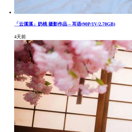
「云溪溪」奶桃 摄影作品 – 耳语(90P/1V/2.78GB)
4天前