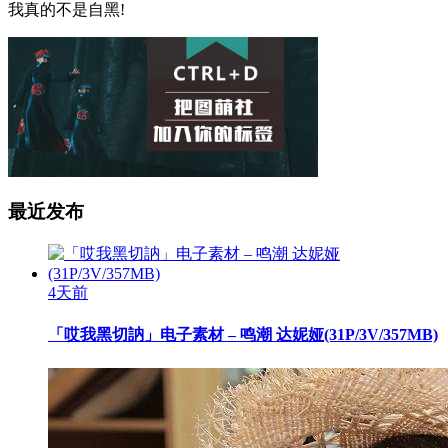
我真的不是自黑!
最近发布
4天前
「哎我黑切訥」电子素材 – 鸣潮 达妮娅(31P/3V/357MB)