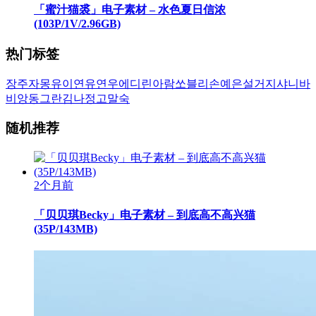
「蜜汁猫裘」电子素材 – 水色夏日信浓
(103P/1V/2.96GB)
热门标签
장주
자몽
유이
연유
연우
에디린
아람
쏘블리
손예은
설거지
샤니
바
비앙
동그란
김나정
고말숙
随机推荐
2个月前
「贝贝琪Becky」电子素材 – 到底高不高兴猫
(35P/143MB)