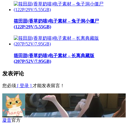
筱田甜(香草奶喵)电子素材 – 兔子洞小僵尸
(122P/29V/5.55GB)
筱田甜(香草奶喵)电子素材 – 长离典藏版
(207P/52V/7.95GB)
发表评论
您必须
[ 登录 ]
才能发表留言！
凝音
官方