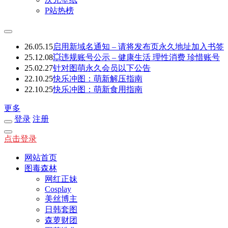
P站热榜
26.05.15
启用新域名通知 – 请将发布页永久地址加入书签
25.12.08
💥违规账号公示 – 健康生活 理性消费 珍惜账号
25.02.27
针对图萌永久会员以下公告
22.10.25
快乐冲图：萌新解压指南
22.10.25
快乐冲图：萌新食用指南
更多
登录
注册
点击登录
网站首页
图毒森林
网红正妹
Cosplay
美丝博主
日韩套图
森萝财团