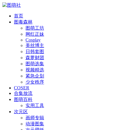
首页
图毒森林
图萌工坊
网红正妹
Cosplay
美丝博主
日韩套图
森萝财团
图萌选集
视频精选
紧急企划
少女秩序
COSER
合集放流
图萌百科
实用工具
次元区
画师专辑
动漫图集
次元壁纸