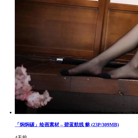
「焖焖碳」绘画素材 – 碧蓝航线 貅 (23P/309MB)
4天前