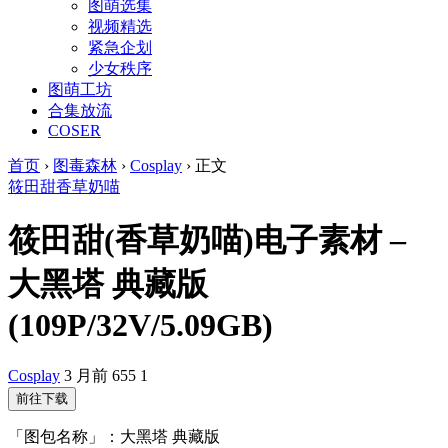
图萌选集
视频精选
紧急企划
少女秩序
图萌工坊
合集放流
COSER
首页
›
图毒森林
›
Cosplay
›
正文
筱田甜
香草奶喵
筱田甜(香草奶喵)电子素材 –
大黑塔 典藏版
(109P/32V/5.09GB)
Cosplay
3 月前
655
1
前往下载
「图包名称」：大黑塔 典藏版