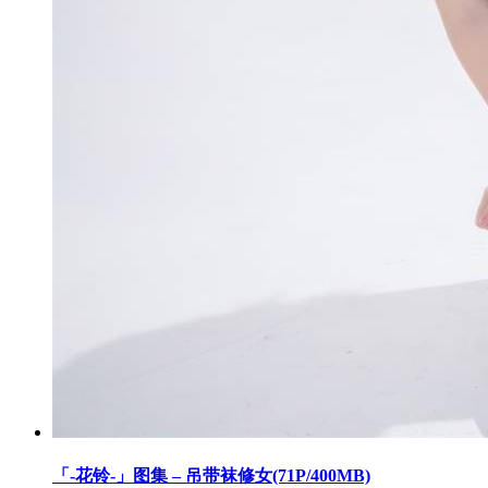
「-花铃-」图集 – 吊带袜修女(71P/400MB)