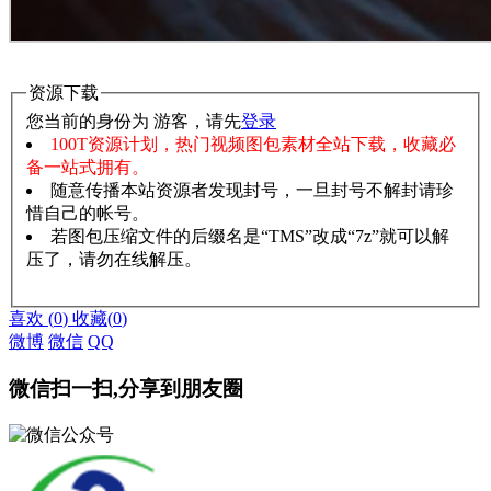
资源下载
您当前的身份为 游客，请先
登录
100T资源计划，热门视频图包素材全站下载，收藏必
备一站式拥有。
随意传播本站资源者发现封号，一旦封号不解封请珍
惜自己的帐号。
若图包压缩文件的后缀名是“TMS”改成“7z”就可以解
压了，请勿在线解压。
赞助说明
解压教程
喜欢
(
0
)
收藏
(
0
)
微博
微信
QQ
微信扫一扫,分享到朋友圈