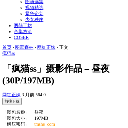
图萌选集
视频精选
紧急企划
少女秩序
图萌工坊
合集放流
COSER
首页
›
图毒森林
›
网红正妹
›
正文
疯猫ss
「疯猫ss」摄影作品 – 昼夜
(30P/197MB)
网红正妹
3 月前
564
0
前往下载
「图包名称」：昼夜
「图包大小」：197MB
「解压密码」：
tmshe_com