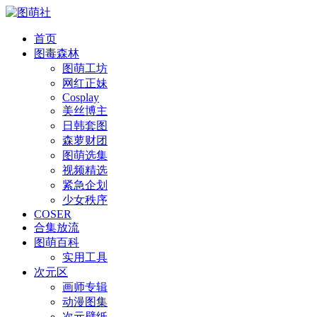
首页
图毒森林
图萌工坊
网红正妹
Cosplay
美丝博主
日韩套图
森萝财团
图萌选集
视频精选
紧急企划
少女秩序
COSER
合集放流
图萌百科
实用工具
次元区
画师专辑
动漫图集
次元壁纸