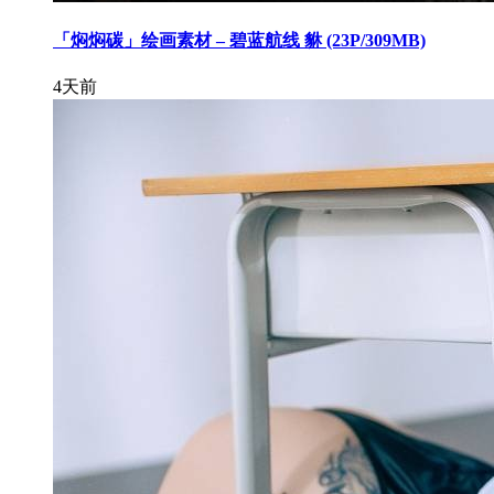
「焖焖碳」绘画素材 – 碧蓝航线 貅 (23P/309MB)
4天前