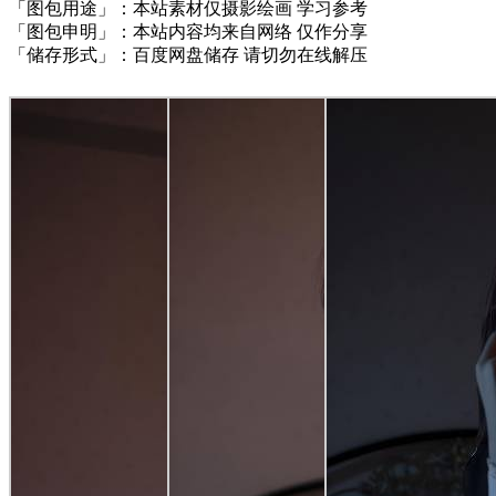
「图包用途」：本站素材仅摄影绘画 学习参考
「图包申明」：本站内容均来自网络 仅作分享
「储存形式」：百度网盘储存 请切勿在线解压