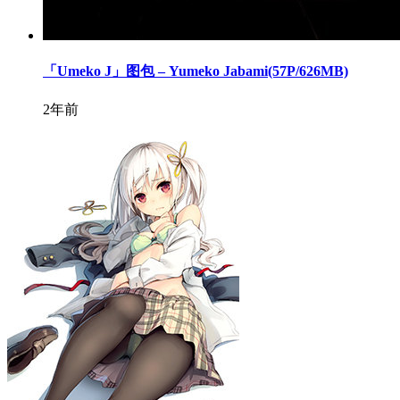
「Umeko J」图包 – Yumeko Jabami(57P/626MB)
2年前