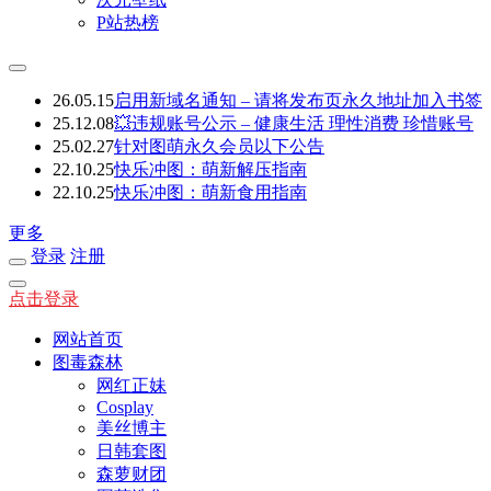
P站热榜
26.05.15
启用新域名通知 – 请将发布页永久地址加入书签
25.12.08
💥违规账号公示 – 健康生活 理性消费 珍惜账号
25.02.27
针对图萌永久会员以下公告
22.10.25
快乐冲图：萌新解压指南
22.10.25
快乐冲图：萌新食用指南
更多
登录
注册
点击登录
网站首页
图毒森林
网红正妹
Cosplay
美丝博主
日韩套图
森萝财团