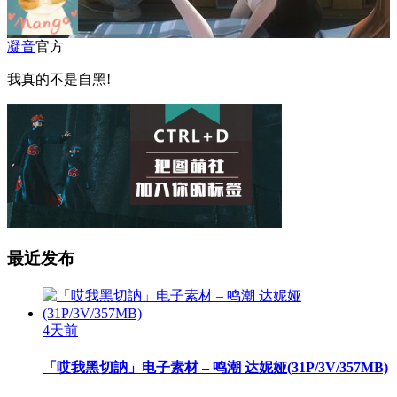
凝音
官方
我真的不是自黑!
最近发布
4天前
「哎我黑切訥」电子素材 – 鸣潮 达妮娅(31P/3V/357MB)