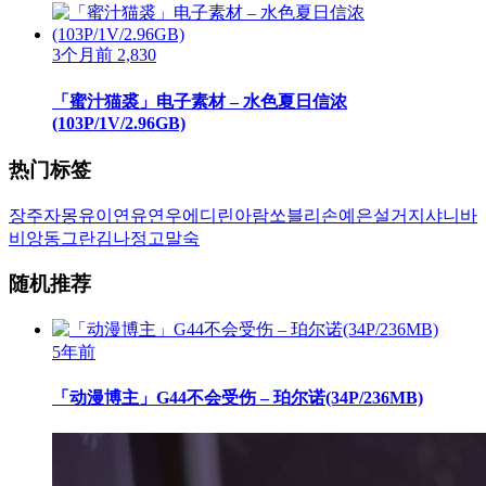
3个月前
2,830
「蜜汁猫裘」电子素材 – 水色夏日信浓
(103P/1V/2.96GB)
热门标签
장주
자몽
유이
연유
연우
에디린
아람
쏘블리
손예은
설거지
샤니
바
비앙
동그란
김나정
고말숙
随机推荐
5年前
「动漫博主」G44不会受伤 – 珀尔诺(34P/236MB)