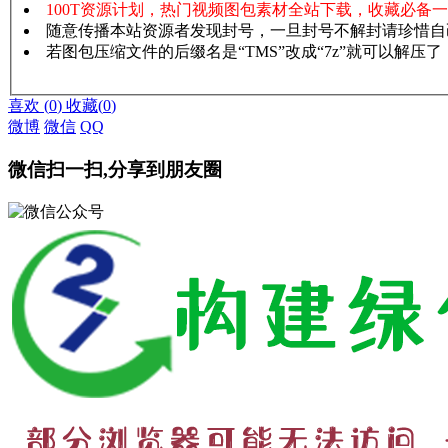
100T资源计划，热门视频图包素材全站下载，收藏必备
随意传播本站资源者发现封号，一旦封号不解封请珍惜自
若图包压缩文件的后缀名是“TMS”改成“7z”就可以解压
赞助说明
解压教程
喜欢
(
0
)
收藏
(
0
)
微博
微信
QQ
微信扫一扫,分享到朋友圈