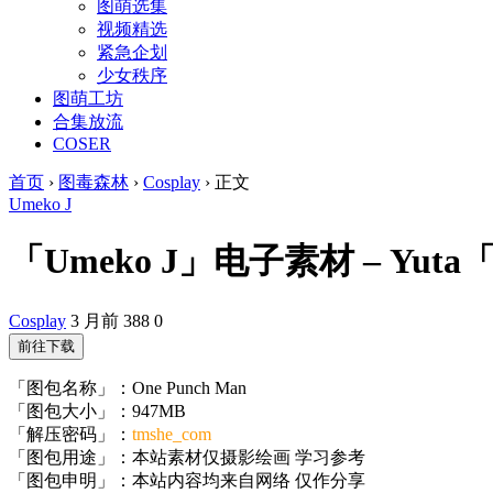
图萌选集
视频精选
紧急企划
少女秩序
图萌工坊
合集放流
COSER
首页
›
图毒森林
›
Cosplay
›
正文
Umeko J
「Umeko J」电子素材 – Yuta「On
Cosplay
3 月前
388
0
前往下载
「图包名称」：One Punch Man
「图包大小」：947MB
「解压密码」：
tmshe_com
「图包用途」：本站素材仅摄影绘画 学习参考
「图包申明」：本站内容均来自网络 仅作分享