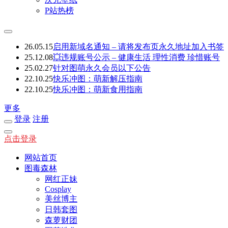
P站热榜
26.05.15
启用新域名通知 – 请将发布页永久地址加入书签
25.12.08
💥违规账号公示 – 健康生活 理性消费 珍惜账号
25.02.27
针对图萌永久会员以下公告
22.10.25
快乐冲图：萌新解压指南
22.10.25
快乐冲图：萌新食用指南
更多
登录
注册
点击登录
网站首页
图毒森林
网红正妹
Cosplay
美丝博主
日韩套图
森萝财团