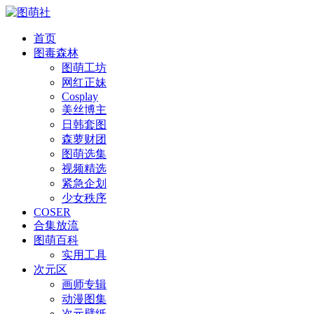
首页
图毒森林
图萌工坊
网红正妹
Cosplay
美丝博主
日韩套图
森萝财团
图萌选集
视频精选
紧急企划
少女秩序
COSER
合集放流
图萌百科
实用工具
次元区
画师专辑
动漫图集
次元壁纸