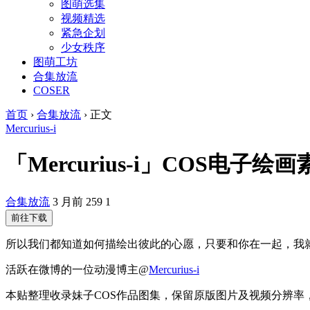
图萌选集
视频精选
紧急企划
少女秩序
图萌工坊
合集放流
COSER
首页
›
合集放流
›
正文
Mercurius-i
「Mercurius-i」COS电子绘
合集放流
3 月前
259
1
前往下载
所以我们都知道如何描绘出彼此的心愿，只要和你在一起，我
活跃在微博的一位动漫博主@
Mercurius-i
本贴整理收录妹子COS作品图集，保留原版图片及视频分辨率