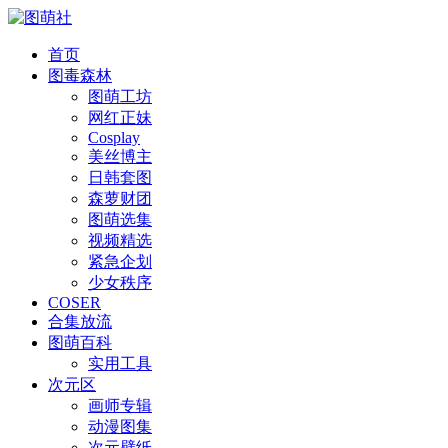
首页
图毒森林
图萌工坊
网红正妹
Cosplay
美丝博主
日韩套图
森萝财团
图萌选集
视频精选
紧急企划
少女秩序
COSER
合集放流
图萌百科
实用工具
次元区
画师专辑
动漫图集
次元壁纸