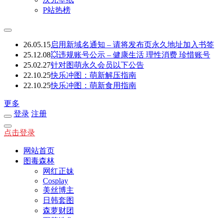
P站热榜
26.05.15
启用新域名通知 – 请将发布页永久地址加入书签
25.12.08
💥违规账号公示 – 健康生活 理性消费 珍惜账号
25.02.27
针对图萌永久会员以下公告
22.10.25
快乐冲图：萌新解压指南
22.10.25
快乐冲图：萌新食用指南
更多
登录
注册
点击登录
网站首页
图毒森林
网红正妹
Cosplay
美丝博主
日韩套图
森萝财团