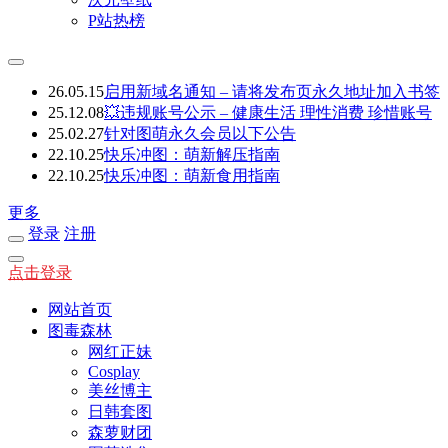
P站热榜
26.05.15
启用新域名通知 – 请将发布页永久地址加入书签
25.12.08
💥违规账号公示 – 健康生活 理性消费 珍惜账号
25.02.27
针对图萌永久会员以下公告
22.10.25
快乐冲图：萌新解压指南
22.10.25
快乐冲图：萌新食用指南
更多
登录
注册
点击登录
网站首页
图毒森林
网红正妹
Cosplay
美丝博主
日韩套图
森萝财团