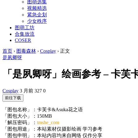
图萌选集
视频精选
紧急企划
少女秩序
图萌工坊
合集放流
COSER
首页
›
图毒森林
›
Cosplay
›
正文
是夙卿呀
「是夙卿呀」绘画参考 – 卡芙卡&A
Cosplay
3 月前
327
0
前往下载
「图包名称」：卡芙卡&Asuka花之语
「图包大小」：150MB
「解压密码」：
tmshe_com
「图包用途」：本站素材仅摄影绘画 学习参考
「图包申明」：本站内容均来自网络 仅作分享