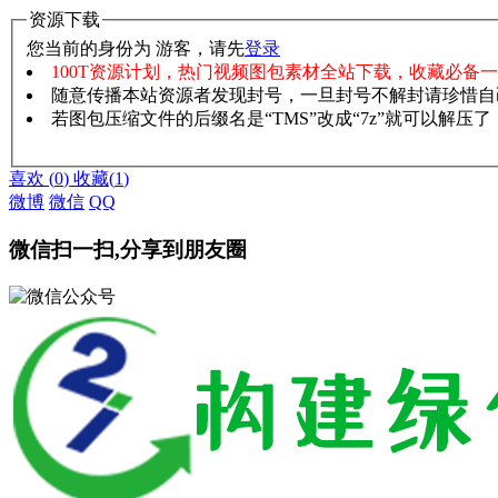
资源下载
您当前的身份为 游客，请先
登录
100T资源计划，热门视频图包素材全站下载，收藏必备
随意传播本站资源者发现封号，一旦封号不解封请珍惜自
若图包压缩文件的后缀名是“TMS”改成“7z”就可以解压
赞助说明
解压教程
喜欢
(
0
)
收藏
(
1
)
微博
微信
QQ
微信扫一扫,分享到朋友圈