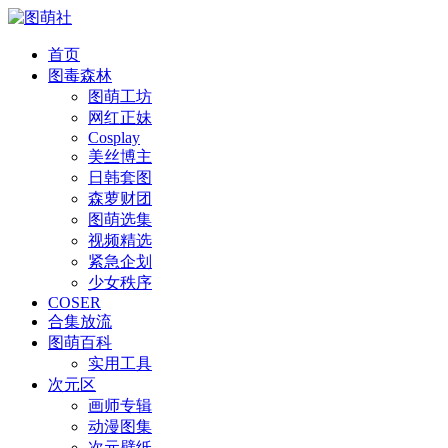
首页
图毒森林
图萌工坊
网红正妹
Cosplay
美丝博主
日韩套图
森萝财团
图萌选集
视频精选
紧急企划
少女秩序
COSER
合集放流
图萌百科
实用工具
次元区
画师专辑
动漫图集
次元壁纸