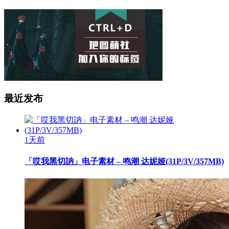
最近发布
1天前
「哎我黑切訥」电子素材 – 鸣潮 达妮娅(31P/3V/357MB)