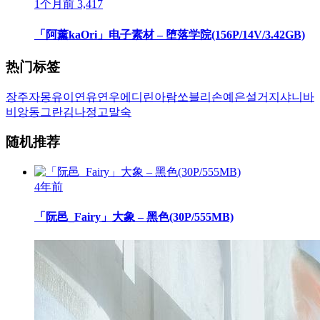
1个月前
3,417
「阿薰kaOri」电子素材 – 堕落学院(156P/14V/3.42GB)
热门标签
장주
자몽
유이
연유
연우
에디린
아람
쏘블리
손예은
설거지
샤니
바
비앙
동그란
김나정
고말숙
随机推荐
4年前
「阮邑_Fairy」大象 – 黑色(30P/555MB)