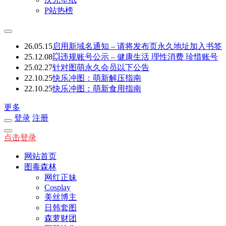
P站热榜
26.05.15
启用新域名通知 – 请将发布页永久地址加入书签
25.12.08
💥违规账号公示 – 健康生活 理性消费 珍惜账号
25.02.27
针对图萌永久会员以下公告
22.10.25
快乐冲图：萌新解压指南
22.10.25
快乐冲图：萌新食用指南
更多
登录
注册
点击登录
网站首页
图毒森林
网红正妹
Cosplay
美丝博主
日韩套图
森萝财团