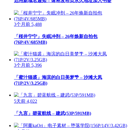
启用新域名通知 – 请将发布页永久地址加入书签
3个月前
5,488
「桜井宁宁」失眠冲剂 – 26年焕新自拍包
(76P/4V/685MB)
3个月前
5,396
「蜜汁猫裘」海滨的白日美梦🌴 – 沙滩大凤
(71P/2V/3.25GB)
5天前
4,022
「九言」碧蓝航线 – 建武(53P/591MB)