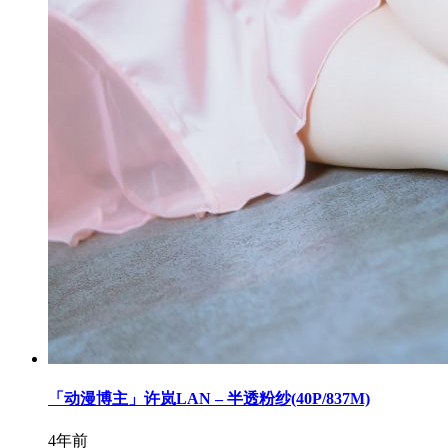
「动漫博主」许岚LAN – 半透粉纱(40P/837M)
4年前