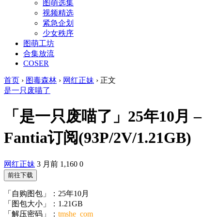
图萌选集
视频精选
紧急企划
少女秩序
图萌工坊
合集放流
COSER
首页
›
图毒森林
›
网红正妹
›
正文
是一只废喵了
「是一只废喵了」25年10月 –
Fantia订阅(93P/2V/1.21GB)
网红正妹
3 月前
1,160
0
前往下载
「自购图包」：25年10月
「图包大小」：1.21GB
「解压密码」：
tmshe_com