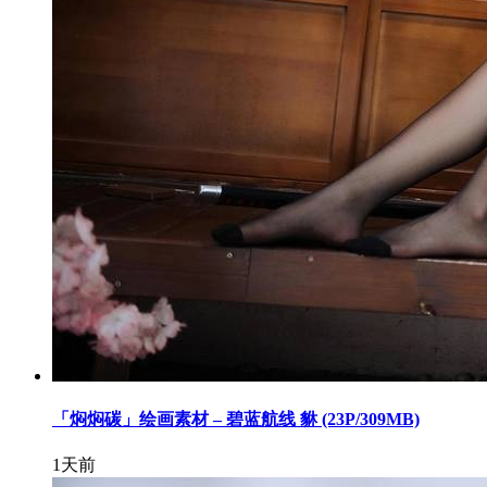
「焖焖碳」绘画素材 – 碧蓝航线 貅 (23P/309MB)
1天前