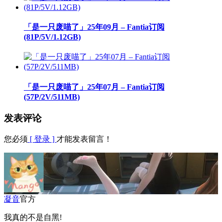
「是一只废喵了」25年09月 – Fantia订阅
(81P/5V/1.12GB)
「是一只废喵了」25年07月 – Fantia订阅
(57P/2V/511MB)
发表评论
您必须
[ 登录 ]
才能发表留言！
凝音
官方
我真的不是自黑!