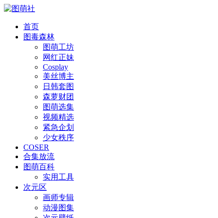
首页
图毒森林
图萌工坊
网红正妹
Cosplay
美丝博主
日韩套图
森萝财团
图萌选集
视频精选
紧急企划
少女秩序
COSER
合集放流
图萌百科
实用工具
次元区
画师专辑
动漫图集
次元壁纸