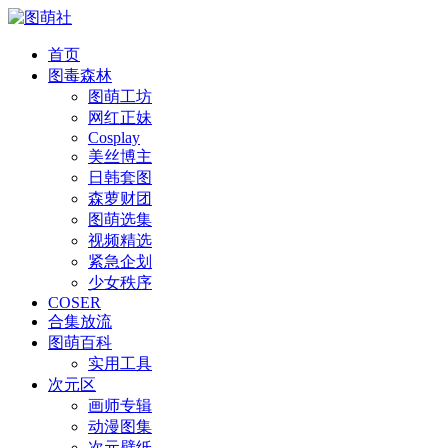
首页
图毒森林
图萌工坊
网红正妹
Cosplay
美丝博主
日韩套图
森萝财团
图萌选集
视频精选
紧急企划
少女秩序
COSER
合集放流
图萌百科
实用工具
次元区
画师专辑
动漫图集
次元壁纸