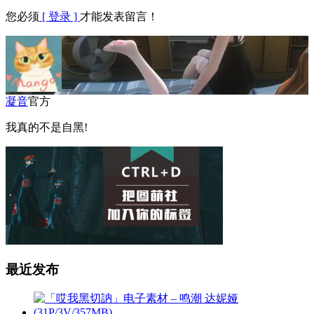
您必须
[ 登录 ]
才能发表留言！
凝音
官方
我真的不是自黑!
最近发布