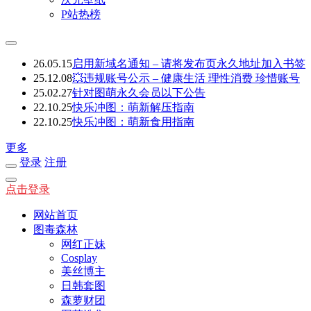
P站热榜
26.05.15
启用新域名通知 – 请将发布页永久地址加入书签
25.12.08
💥违规账号公示 – 健康生活 理性消费 珍惜账号
25.02.27
针对图萌永久会员以下公告
22.10.25
快乐冲图：萌新解压指南
22.10.25
快乐冲图：萌新食用指南
更多
登录
注册
点击登录
网站首页
图毒森林
网红正妹
Cosplay
美丝博主
日韩套图
森萝财团