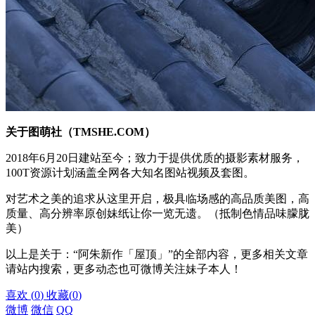
关于图萌社（TMSHE.COM）
2018年6月20日建站至今；致力于提供优质的摄影素材服务，
100T资源计划涵盖全网各大知名图站视频及套图。
对艺术之美的追求从这里开启，极具临场感的高品质美图，高
质量、高分辨率原创妹纸让你一览无遗。（抵制色情品味朦胧
美）
以上是关于：“阿朱新作「屋顶」”的全部内容，更多相关文章
请站内搜索，更多动态也可微博关注妹子本人！
喜欢
(
0
)
收藏
(
0
)
微博
微信
QQ