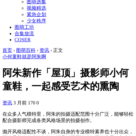
图萌选集
视频精选
紧急企划
少女秩序
图萌工坊
合集放流
COSER
首页
›
图萌百科
›
资讯
›
正文
小何童鞋
就是阿朱啊
阿朱新作「屋顶」摄影师小何
童鞋，一起感受艺术的熏陶
资讯
3 月前
170
0
在众多人气模特里，阿朱的拍摄适配范围十分广泛，能够轻松
配合摄影师完成各类风格场景的拍摄创作。
抛开风格适配性不谈，阿朱自身的专业模特素养也十分出众，