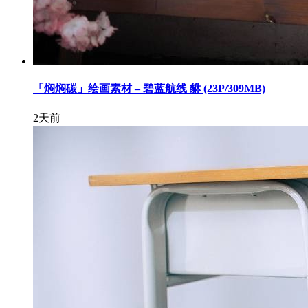
「焖焖碳」绘画素材 – 碧蓝航线 貅 (23P/309MB)
2天前