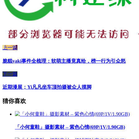
上一篇
脆糕yaki事件全梳理：软萌主播竟真给，榜一行为引众怒
下一篇
近期漫展；Yi凡凡坐车顶拍摄被众人摸脚
猜你喜欢
「小何童鞋」摄影素材 – 紫色心情(69P/1V/1.90GB)