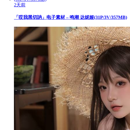
2天前
「哎我黑切訥」电子素材 – 鸣潮 达妮娅(31P/3V/357MB)