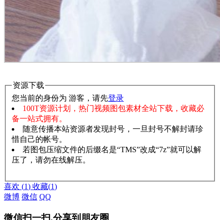
资源下载
您当前的身份为 游客，请先
登录
100T资源计划，热门视频图包素材全站下载，收藏必
备一站式拥有。
随意传播本站资源者发现封号，一旦封号不解封请珍
惜自己的帐号。
若图包压缩文件的后缀名是“TMS”改成“7z”就可以解
压了，请勿在线解压。
赞助说明
解压教程
喜欢
(
1
)
收藏
(
1
)
微博
微信
QQ
微信扫一扫,分享到朋友圈