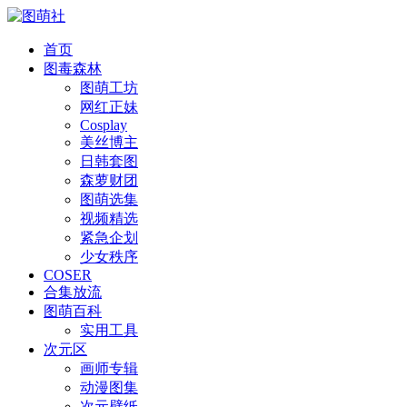
首页
图毒森林
图萌工坊
网红正妹
Cosplay
美丝博主
日韩套图
森萝财团
图萌选集
视频精选
紧急企划
少女秩序
COSER
合集放流
图萌百科
实用工具
次元区
画师专辑
动漫图集
次元壁纸