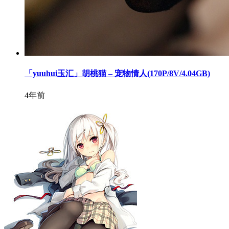
「yuuhui玉汇」胡桃猫 – 宠物情人(170P/8V/4.04GB)
4年前