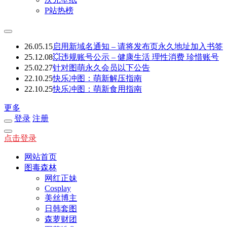
P站热榜
26.05.15
启用新域名通知 – 请将发布页永久地址加入书签
25.12.08
💥违规账号公示 – 健康生活 理性消费 珍惜账号
25.02.27
针对图萌永久会员以下公告
22.10.25
快乐冲图：萌新解压指南
22.10.25
快乐冲图：萌新食用指南
更多
登录
注册
点击登录
网站首页
图毒森林
网红正妹
Cosplay
美丝博主
日韩套图
森萝财团