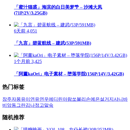
「蜜汁猫裘」海滨的白日美梦🌴 – 沙滩大凤
(71P/2V/3.25GB)
6天前
4,051
「九言」碧蓝航线 – 建武(53P/591MB)
1个月前
3,425
「阿薰kaOri」电子素材 – 堕落学院(156P/14V/3.42GB)
热门标签
장주
자몽
유이
연유
연우
에디린
아람
쏘블리
손예은
설거지
샤니
바
비앙
동그란
김나정
고말숙
随机推荐