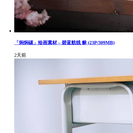
「焖焖碳」绘画素材 – 碧蓝航线 貅 (23P/309MB)
2天前