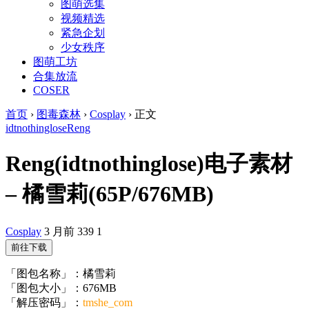
图萌选集
视频精选
紧急企划
少女秩序
图萌工坊
合集放流
COSER
首页
›
图毒森林
›
Cosplay
›
正文
idtnothinglose
Reng
Reng(idtnothinglose)电子素材
– 橘雪莉(65P/676MB)
Cosplay
3 月前
339
1
前往下载
「图包名称」：橘雪莉
「图包大小」：676MB
「解压密码」：
tmshe_com