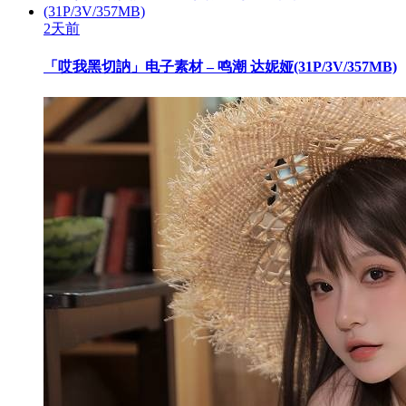
2天前
「哎我黑切訥」电子素材 – 鸣潮 达妮娅(31P/3V/357MB)