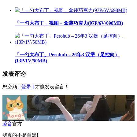
「一勺大布丁」视图 – 盒装巧克力(97P/6V/698MB)
「一勺大布丁」Perohub – 26年3 汉堡（足控向）
(13P/1V/50MB)
发表评论
您必须
[ 登录 ]
才能发表留言！
凝音
官方
我真的不是自黑!