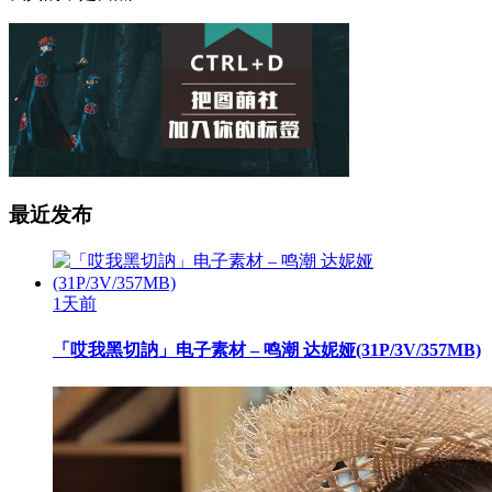
最近发布
1天前
「哎我黑切訥」电子素材 – 鸣潮 达妮娅(31P/3V/357MB)