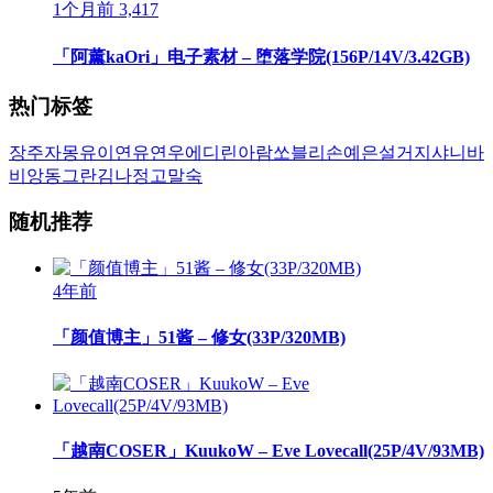
1个月前
3,417
「阿薰kaOri」电子素材 – 堕落学院(156P/14V/3.42GB)
热门标签
장주
자몽
유이
연유
연우
에디린
아람
쏘블리
손예은
설거지
샤니
바
비앙
동그란
김나정
고말숙
随机推荐
4年前
「颜值博主」51酱 – 修女(33P/320MB)
「越南COSER」KuukoW – Eve Lovecall(25P/4V/93MB)