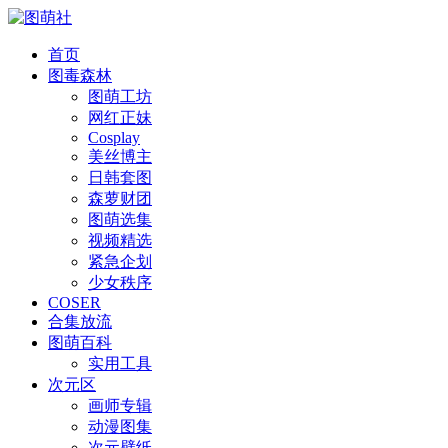
首页
图毒森林
图萌工坊
网红正妹
Cosplay
美丝博主
日韩套图
森萝财团
图萌选集
视频精选
紧急企划
少女秩序
COSER
合集放流
图萌百科
实用工具
次元区
画师专辑
动漫图集
次元壁纸