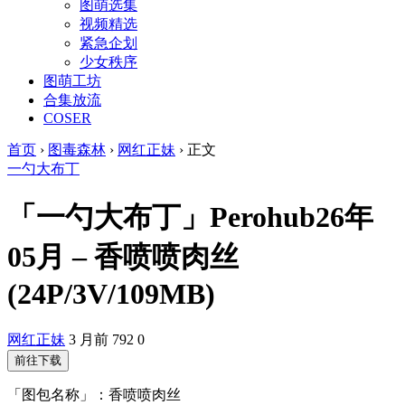
图萌选集
视频精选
紧急企划
少女秩序
图萌工坊
合集放流
COSER
首页
›
图毒森林
›
网红正妹
›
正文
一勺大布丁
「一勺大布丁」Perohub26年
05月 – 香喷喷肉丝
(24P/3V/109MB)
网红正妹
3 月前
792
0
前往下载
「图包名称」：香喷喷肉丝