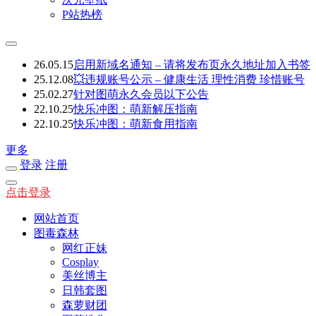
P站热榜
26.05.15
启用新域名通知 – 请将发布页永久地址加入书签
25.12.08
💥违规账号公示 – 健康生活 理性消费 珍惜账号
25.02.27
针对图萌永久会员以下公告
22.10.25
快乐冲图：萌新解压指南
22.10.25
快乐冲图：萌新食用指南
更多
登录
注册
点击登录
网站首页
图毒森林
网红正妹
Cosplay
美丝博主
日韩套图
森萝财团