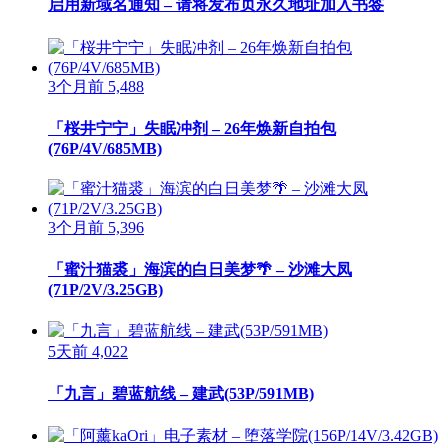
启用新域名通知 – 请将发布页永久地址加入书签
3个月前
5,488
「桜井宁宁」失眠冲剂 – 26年焕新自拍包
(76P/4V/685MB)
3个月前
5,396
「蜜汁猫裘」海滨的白日美梦🌴 – 沙滩大凤
(71P/2V/3.25GB)
5天前
4,022
「九言」碧蓝航线 – 建武(53P/591MB)