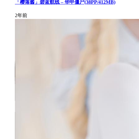
「樱落酱」碧蓝航线 – 华甲僵尸(38PP/412MB)
2年前