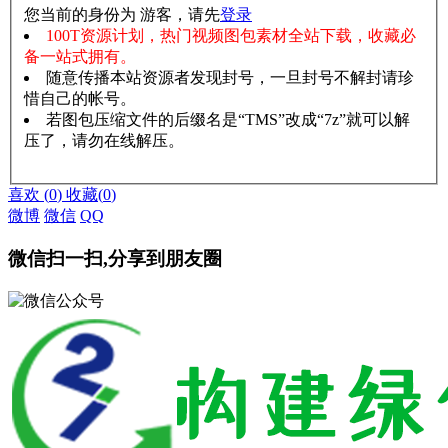
您当前的身份为 游客，请先
登录
100T资源计划，热门视频图包素材全站下载，收藏必
备一站式拥有。
随意传播本站资源者发现封号，一旦封号不解封请珍
惜自己的帐号。
若图包压缩文件的后缀名是“TMS”改成“7z”就可以解
压了，请勿在线解压。
赞助说明
解压教程
喜欢
(
0
)
收藏
(
0
)
微博
微信
QQ
微信扫一扫,分享到朋友圈