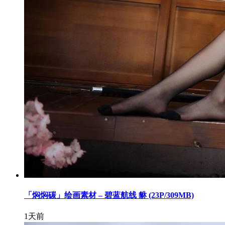
「焖焖碳」绘画素材 – 碧蓝航线 貅 (23P/309MB)
1天前