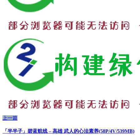
上一篇
「半半子」碧蓝航线 – 高雄 武人的心法素养(58P/4V/539MB)