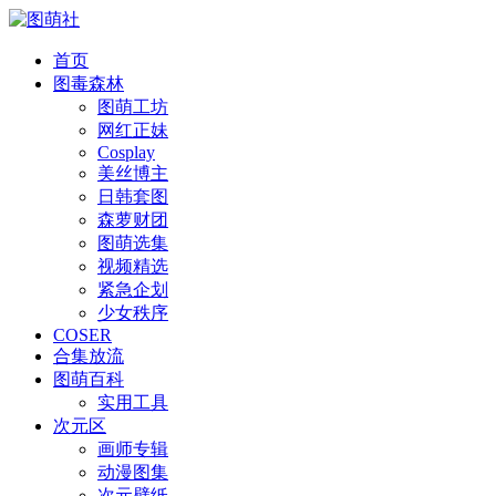
首页
图毒森林
图萌工坊
网红正妹
Cosplay
美丝博主
日韩套图
森萝财团
图萌选集
视频精选
紧急企划
少女秩序
COSER
合集放流
图萌百科
实用工具
次元区
画师专辑
动漫图集
次元壁纸