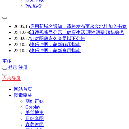
P站热榜
26.05.15
启用新域名通知 – 请将发布页永久地址加入书签
25.12.08
💥违规账号公示 – 健康生活 理性消费 珍惜账号
25.02.27
针对图萌永久会员以下公告
22.10.25
快乐冲图：萌新解压指南
22.10.25
快乐冲图：萌新食用指南
更多
登录
注册
点击登录
网站首页
图毒森林
网红正妹
Cosplay
美丝博主
日韩套图
森萝财团