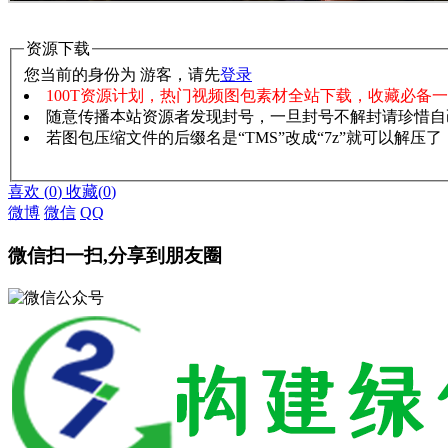
资源下载
您当前的身份为 游客，请先
登录
100T资源计划，热门视频图包素材全站下载，收藏必备
随意传播本站资源者发现封号，一旦封号不解封请珍惜自
若图包压缩文件的后缀名是“TMS”改成“7z”就可以解压
赞助说明
解压教程
喜欢
(
0
)
收藏
(
0
)
微博
微信
QQ
微信扫一扫,分享到朋友圈