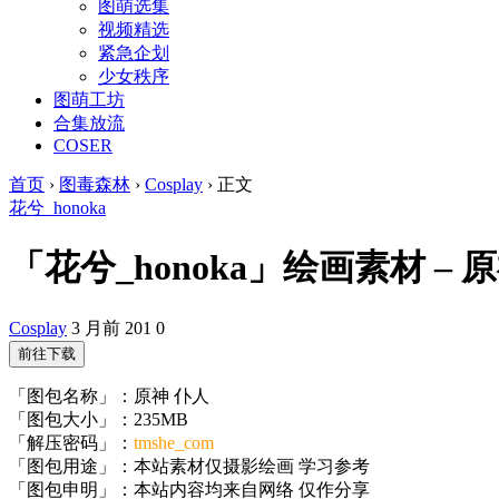
图萌选集
视频精选
紧急企划
少女秩序
图萌工坊
合集放流
COSER
首页
›
图毒森林
›
Cosplay
›
正文
花兮_honoka
「花兮_honoka」绘画素材 – 原神
Cosplay
3 月前
201
0
前往下载
「图包名称」：原神 仆人
「图包大小」：235MB
「解压密码」：
tmshe_com
「图包用途」：本站素材仅摄影绘画 学习参考
「图包申明」：本站内容均来自网络 仅作分享