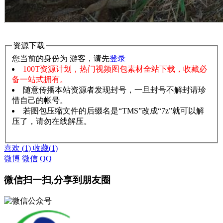
资源下载
您当前的身份为 游客，请先
登录
100T资源计划，热门视频图包素材全站下载，收藏必
备一站式拥有。
随意传播本站资源者发现封号，一旦封号不解封请珍
惜自己的帐号。
若图包压缩文件的后缀名是“TMS”改成“7z”就可以解
压了，请勿在线解压。
赞助说明
解压教程
喜欢
(
1
)
收藏
(
1
)
微博
微信
QQ
微信扫一扫,分享到朋友圈