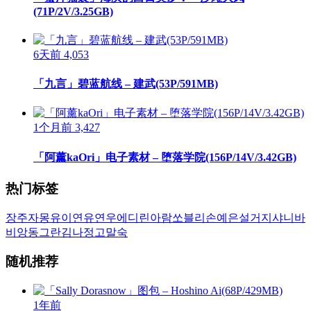
(71P/2V/3.25GB)
6天前
4,053
「九言」碧蓝航线 – 建武(53P/591MB)
1个月前
3,427
「阿薰kaOri」电子素材 – 堕落学院(156P/14V/3.42GB)
热门标签
장주
자몽
유이
연유
연우
에디린
아람
쏘블리
손예은
설거지
샤니
바
비앙
동그란
김나정
고말숙
随机推荐
1年前