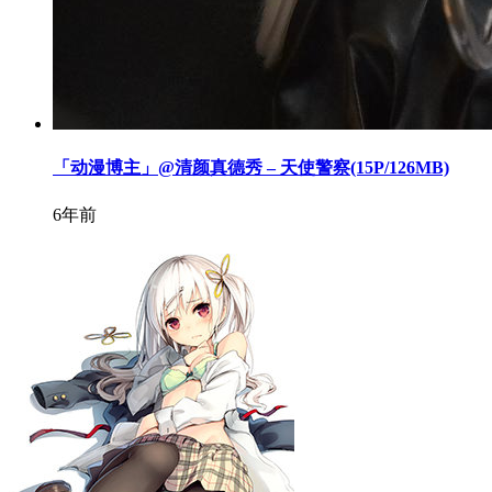
「动漫博主」@清颜真德秀 – 天使警察(15P/126MB)
6年前