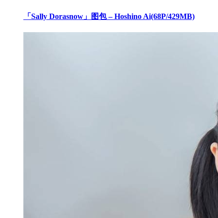
「Sally Dorasnow」图包 – Hoshino Ai(68P/429MB)