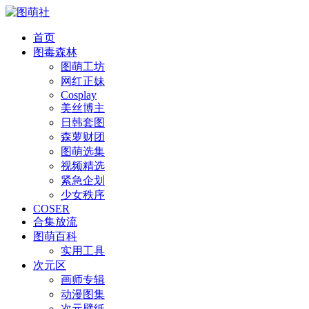
首页
图毒森林
图萌工坊
网红正妹
Cosplay
美丝博主
日韩套图
森萝财团
图萌选集
视频精选
紧急企划
少女秩序
COSER
合集放流
图萌百科
实用工具
次元区
画师专辑
动漫图集
次元壁纸