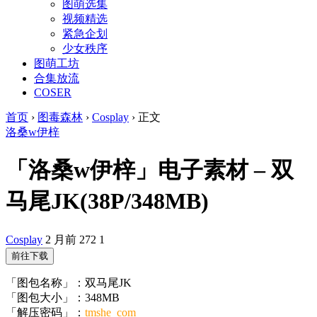
图萌选集
视频精选
紧急企划
少女秩序
图萌工坊
合集放流
COSER
首页
›
图毒森林
›
Cosplay
›
正文
洛桑w伊梓
「洛桑w伊梓」电子素材 – 双
马尾JK(38P/348MB)
Cosplay
2 月前
272
1
前往下载
「图包名称」：双马尾JK
「图包大小」：348MB
「解压密码」：
tmshe_com