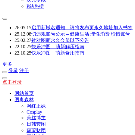
P站热榜
26.05.15
启用新域名通知 – 请将发布页永久地址加入书签
25.12.08
💥违规账号公示 – 健康生活 理性消费 珍惜账号
25.02.27
针对图萌永久会员以下公告
22.10.25
快乐冲图：萌新解压指南
22.10.25
快乐冲图：萌新食用指南
更多
登录
注册
点击登录
网站首页
图毒森林
网红正妹
Cosplay
美丝博主
日韩套图
森萝财团