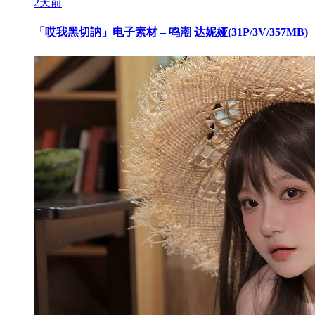
2天前
「哎我黑切訥」电子素材 – 鸣潮 达妮娅(31P/3V/357MB)