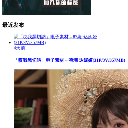
最近发布
4天前
「哎我黑切訥」电子素材 – 鸣潮 达妮娅(31P/3V/357MB)