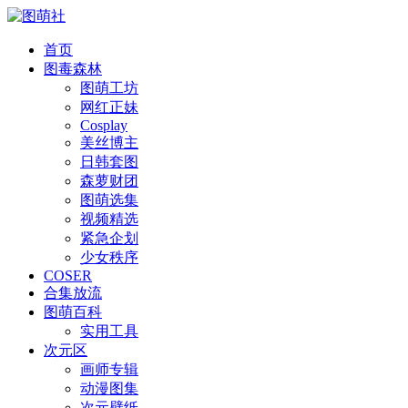
首页
图毒森林
图萌工坊
网红正妹
Cosplay
美丝博主
日韩套图
森萝财团
图萌选集
视频精选
紧急企划
少女秩序
COSER
合集放流
图萌百科
实用工具
次元区
画师专辑
动漫图集
次元壁纸