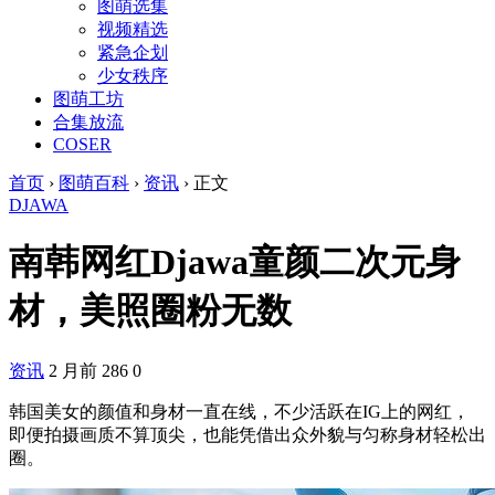
图萌选集
视频精选
紧急企划
少女秩序
图萌工坊
合集放流
COSER
首页
›
图萌百科
›
资讯
›
正文
DJAWA
南韩网红Djawa童颜二次元身
材，美照圈粉无数
资讯
2 月前
286
0
韩国美女的颜值和身材一直在线，不少活跃在IG上的网红，
即便拍摄画质不算顶尖，也能凭借出众外貌与匀称身材轻松出
圈。