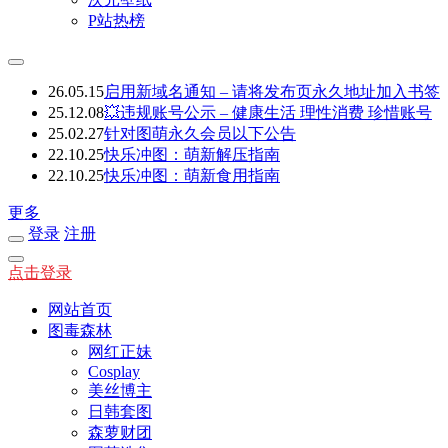
P站热榜
26.05.15
启用新域名通知 – 请将发布页永久地址加入书签
25.12.08
💥违规账号公示 – 健康生活 理性消费 珍惜账号
25.02.27
针对图萌永久会员以下公告
22.10.25
快乐冲图：萌新解压指南
22.10.25
快乐冲图：萌新食用指南
更多
登录
注册
点击登录
网站首页
图毒森林
网红正妹
Cosplay
美丝博主
日韩套图
森萝财团