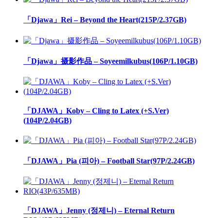
「Djawa」Rei – Beyond the Heart(215P/2.37GB)
「Djawa」摄影作品 – Soyeemilkubus(106P/1.10GB)
「DJAWA」Koby – Cling to Latex (+S.Ver)
(104P/2.04GB)
「DJAWA」Pia (피아) – Football Star(97P/2.24GB)
「DJAWA」Jenny (정제니) – Eternal Return