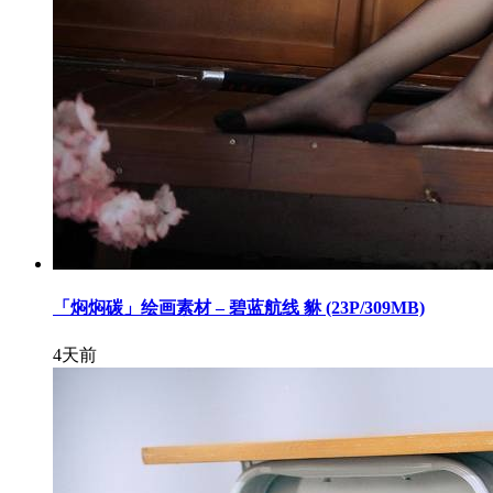
「焖焖碳」绘画素材 – 碧蓝航线 貅 (23P/309MB)
4天前