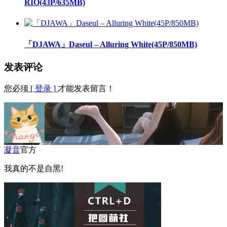
RIO(43P/635MB)
「DJAWA」Daseul – Alluring White(45P/850MB)
发表评论
您必须
[ 登录 ]
才能发表留言！
凝音
官方
我真的不是自黑!