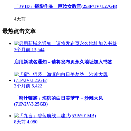
「JVID」摄影作品 – 巨汝女教官(253P/1V/1.27GB)
4天前
最热点击文章
3个月前
13,544
启用新域名通知 – 请将发布页永久地址加入书签
3个月前
5,422
「蜜汁猫裘」海滨的白日美梦🌴 – 沙滩大凤
(71P/2V/3.25GB)
8天前
4,080