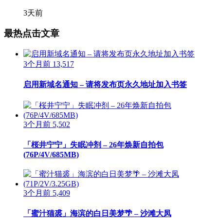
3天前
最热点击文章
3个月前
13,517
启用新域名通知 – 请将发布页永久地址加入书签
3个月前
5,502
「桜井宁宁」失眠冲剂 – 26年焕新自拍包
(76P/4V/685MB)
3个月前
5,409
「蜜汁猫裘」海滨的白日美梦🌴 – 沙滩大凤