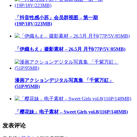
「抖音性感小苏」会员群视图 – 第一期
(19P/18V/223MB)
「伊織もえ」摄影素材 – 26.5月 月刊(77P/5V/85MB)
漫画アクションデジタル写真集 「千紫万紅」
(51P/95MB)
「樱花妹」电子素材 – Sweet Girls vol.8(116P/148MB)
发表评论