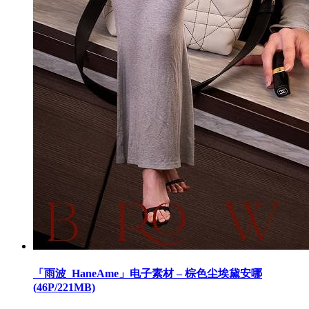
「雨波_HaneAme」电子素材 – 棕色尘埃黛安哪
(46P/221MB)