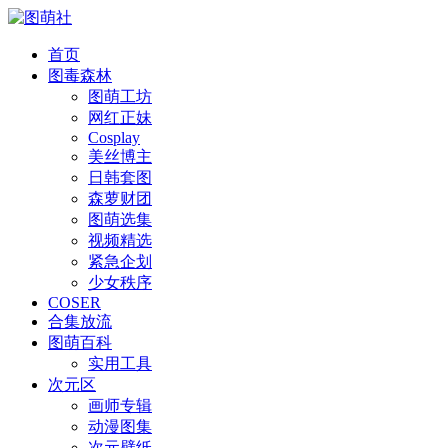
首页
图毒森林
图萌工坊
网红正妹
Cosplay
美丝博主
日韩套图
森萝财团
图萌选集
视频精选
紧急企划
少女秩序
COSER
合集放流
图萌百科
实用工具
次元区
画师专辑
动漫图集
次元壁纸