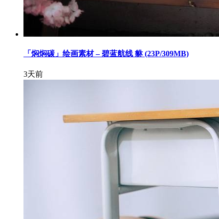
「焖焖碳」绘画素材 – 碧蓝航线 貅 (23P/309MB)
3天前