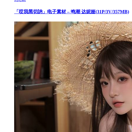
「哎我黑切訥」电子素材 – 鸣潮 达妮娅(31P/3V/357MB)