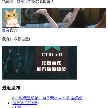
您必须
[ 登录 ]
才能发表留言！
凝音
官方
我真的不是自黑!
最近发布
3天前