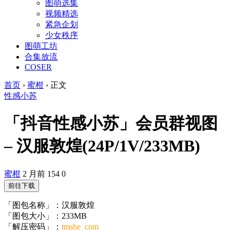
图萌选集
视频精选
紧急企划
少女秩序
图萌工坊
合集放流
COSER
首页
›
蜜柑
›
正文
性感小苏
「抖音性感小苏」会员群视图
– 汉服敦煌(24P/1V/233MB)
蜜柑
2 月前
154
0
前往下载
「图包名称」：汉服敦煌
「图包大小」：233MB
「解压密码」：
tmshe_com