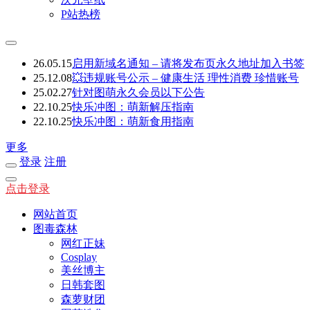
P站热榜
26.05.15
启用新域名通知 – 请将发布页永久地址加入书签
25.12.08
💥违规账号公示 – 健康生活 理性消费 珍惜账号
25.02.27
针对图萌永久会员以下公告
22.10.25
快乐冲图：萌新解压指南
22.10.25
快乐冲图：萌新食用指南
更多
登录
注册
点击登录
网站首页
图毒森林
网红正妹
Cosplay
美丝博主
日韩套图
森萝财团