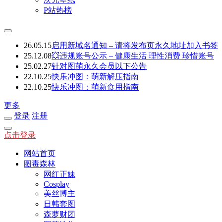
P站热榜
26.05.15
启用新域名通知 – 请将发布页永久地址加入书签
25.12.08
💥违规账号公示 – 健康生活 理性消费 珍惜账号
25.02.27
针对图萌永久会员以下公告
22.10.25
快乐冲图：萌新解压指南
22.10.25
快乐冲图：萌新食用指南
更多
登录
注册
点击登录
网站首页
图毒森林
网红正妹
Cosplay
美丝博主
日韩套图
森萝财团