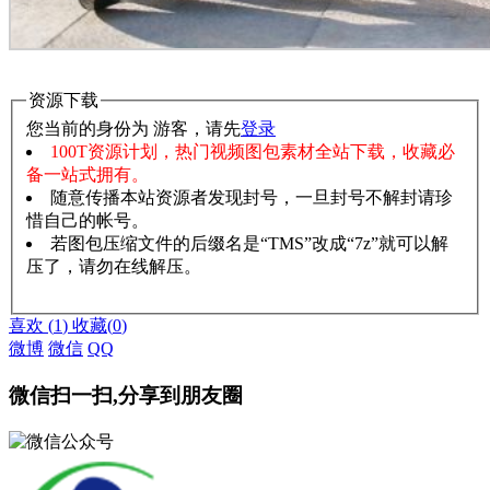
资源下载
您当前的身份为 游客，请先
登录
100T资源计划，热门视频图包素材全站下载，收藏必
备一站式拥有。
随意传播本站资源者发现封号，一旦封号不解封请珍
惜自己的帐号。
若图包压缩文件的后缀名是“TMS”改成“7z”就可以解
压了，请勿在线解压。
赞助说明
解压教程
喜欢
(
1
)
收藏
(
0
)
微博
微信
QQ
微信扫一扫,分享到朋友圈