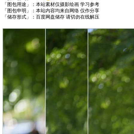
「图包用途」：本站素材仅摄影绘画 学习参考
「图包申明」：本站内容均来自网络 仅作分享
「储存形式」：百度网盘储存 请切勿在线解压