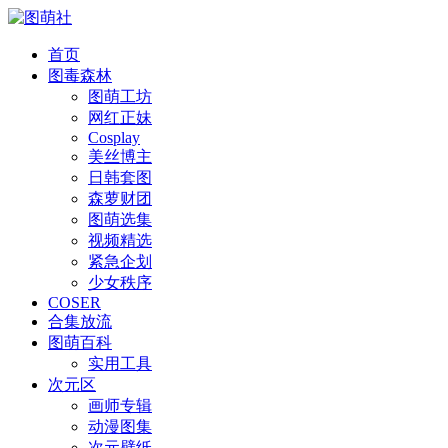
首页
图毒森林
图萌工坊
网红正妹
Cosplay
美丝博主
日韩套图
森萝财团
图萌选集
视频精选
紧急企划
少女秩序
COSER
合集放流
图萌百科
实用工具
次元区
画师专辑
动漫图集
次元壁纸