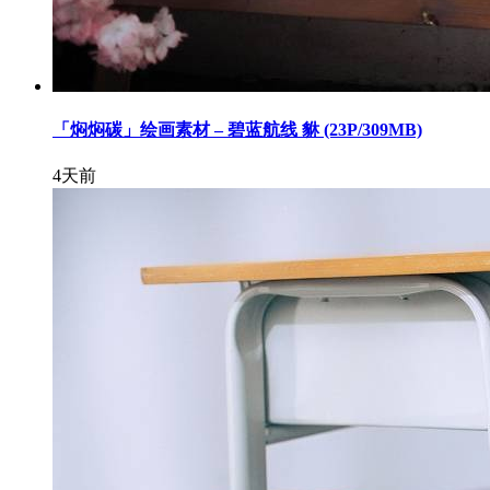
「焖焖碳」绘画素材 – 碧蓝航线 貅 (23P/309MB)
4天前