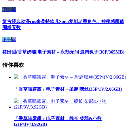
上一篇
复古经典动漫cos来袭特软儿Sona复刻老番角色，神秘感颜值
圈粉无数
下一篇
筱田甜(香草奶喵)电子素材 – 永劫无间 迦南兔子(38P/365MB)
猜你喜欢
「香草喵露露」电子素材 – 圣诞 嘿丝(35P/1V/2.06GB)
「香草喵露露」电子素材 – 舰长 柴郡&小熊
(21P/3V/3.92GB)