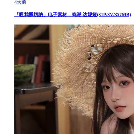
4天前
「哎我黑切訥」电子素材 – 鸣潮 达妮娅(31P/3V/357MB)