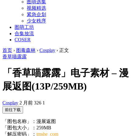
图萌选集
视频精选
紧急企划
少女秩序
图萌工坊
合集放流
COSER
首页
›
图毒森林
›
Cosplay
›
正文
香草喵露露
「香草喵露露」电子素材 – 漫
展返图(13P/259MB)
Cosplay
2 月前
326
1
前往下载
「图包名称」：漫展返图
「图包大小」：259MB
「解压密码」：
tmshe_com