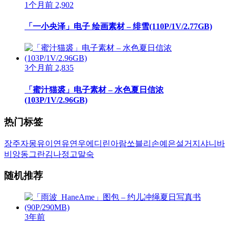
1个月前
2,902
「一小央泽」电子 绘画素材 – 绯雪(110P/1V/2.77GB)
3个月前
2,835
「蜜汁猫裘」电子素材 – 水色夏日信浓
(103P/1V/2.96GB)
热门标签
장주
자몽
유이
연유
연우
에디린
아람
쏘블리
손예은
설거지
샤니
바
비앙
동그란
김나정
고말숙
随机推荐
3年前