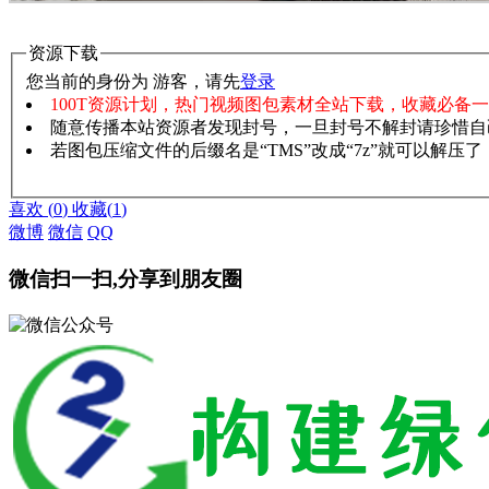
资源下载
您当前的身份为 游客，请先
登录
100T资源计划，热门视频图包素材全站下载，收藏必备
随意传播本站资源者发现封号，一旦封号不解封请珍惜自
若图包压缩文件的后缀名是“TMS”改成“7z”就可以解压
赞助说明
解压教程
喜欢
(
0
)
收藏
(
1
)
微博
微信
QQ
微信扫一扫,分享到朋友圈