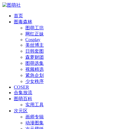
首页
图毒森林
图萌工坊
网红正妹
Cosplay
美丝博主
日韩套图
森萝财团
图萌选集
视频精选
紧急企划
少女秩序
COSER
合集放流
图萌百科
实用工具
次元区
画师专辑
动漫图集
次元壁纸