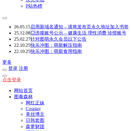
P站热榜
26.05.15
启用新域名通知 – 请将发布页永久地址加入书签
25.12.08
💥违规账号公示 – 健康生活 理性消费 珍惜账号
25.02.27
针对图萌永久会员以下公告
22.10.25
快乐冲图：萌新解压指南
22.10.25
快乐冲图：萌新食用指南
更多
登录
注册
点击登录
网站首页
图毒森林
网红正妹
Cosplay
美丝博主
日韩套图
森萝财团