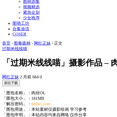
图萌选集
视频精选
紧急企划
少女秩序
图萌工坊
合集放流
COSER
首页
›
图毒森林
›
网红正妹
›
正文
过期米线线喵
「过期米线线喵」摄影作品 – 肉丝O
网红正妹
2 月前
684
0
前往下载
「图包名称」：肉丝OL
「图包大小」：181MB
「解压密码」：
tmshe_com
「图包用途」：本站素材仅摄影绘画 学习参考
「图包申明」：本站内容均来自网络 仅作分享