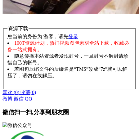
资源下载
您当前的身份为 游客，请先
登录
100T资源计划，热门视频图包素材全站下载，收藏必
备一站式拥有。
随意传播本站资源者发现封号，一旦封号不解封请珍
惜自己的帐号。
若图包压缩文件的后缀名是“TMS”改成“7z”就可以解
压了，请勿在线解压。
赞助说明
解压教程
喜欢
(
0
)
收藏
(
0
)
微博
微信
QQ
微信扫一扫,分享到朋友圈