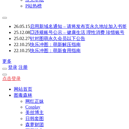
P站热榜
26.05.15
启用新域名通知 – 请将发布页永久地址加入书签
25.12.08
💥违规账号公示 – 健康生活 理性消费 珍惜账号
25.02.27
针对图萌永久会员以下公告
22.10.25
快乐冲图：萌新解压指南
22.10.25
快乐冲图：萌新食用指南
更多
登录
注册
点击登录
网站首页
图毒森林
网红正妹
Cosplay
美丝博主
日韩套图
森萝财团