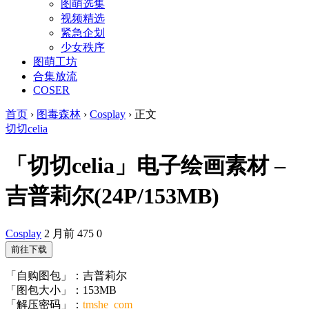
图萌选集
视频精选
紧急企划
少女秩序
图萌工坊
合集放流
COSER
首页
›
图毒森林
›
Cosplay
›
正文
切切celia
「切切celia」电子绘画素材 –
吉普莉尔(24P/153MB)
Cosplay
2 月前
475
0
前往下载
「自购图包」：吉普莉尔
「图包大小」：153MB
「解压密码」：
tmshe_com