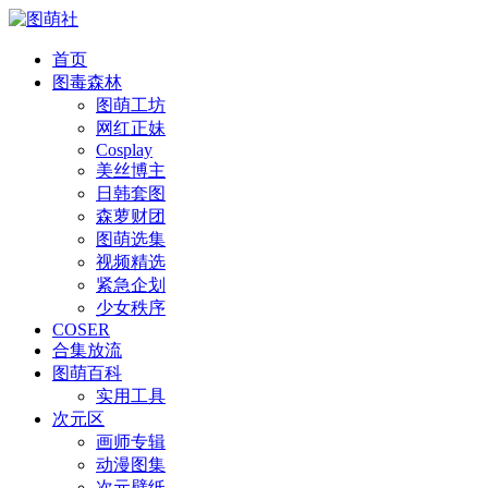
首页
图毒森林
图萌工坊
网红正妹
Cosplay
美丝博主
日韩套图
森萝财团
图萌选集
视频精选
紧急企划
少女秩序
COSER
合集放流
图萌百科
实用工具
次元区
画师专辑
动漫图集
次元壁纸