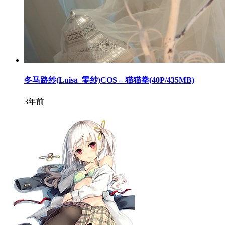
冬马路纱(Luisa_零纱)COS – 猫猫拳(40P/435MB)
3年前