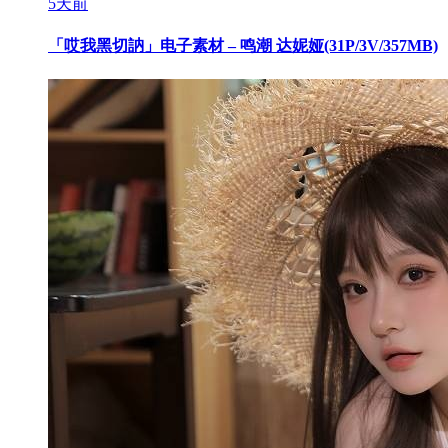
5天前
「哎我黑切訥」电子素材 – 鸣潮 达妮娅(31P/3V/357MB)