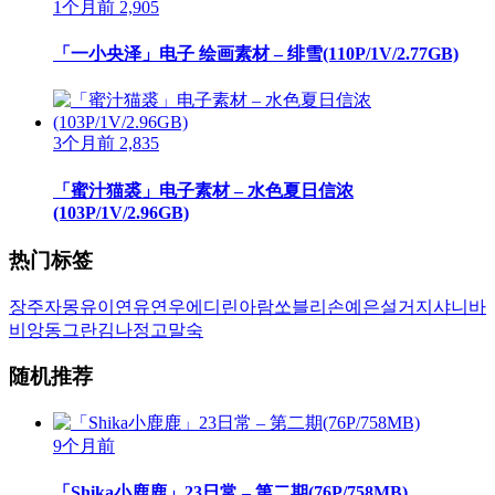
1个月前
2,905
「一小央泽」电子 绘画素材 – 绯雪(110P/1V/2.77GB)
3个月前
2,835
「蜜汁猫裘」电子素材 – 水色夏日信浓
(103P/1V/2.96GB)
热门标签
장주
자몽
유이
연유
연우
에디린
아람
쏘블리
손예은
설거지
샤니
바
비앙
동그란
김나정
고말숙
随机推荐
9个月前
「Shika小鹿鹿」23日常 – 第二期(76P/758MB)