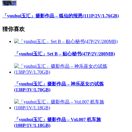
下一篇
「yuuhui玉汇」摄影作品 – 狐仙的报恩(111P/2V/1.76GB)
猜你喜欢
「yuuhui玉汇」Set B – 贴心秘书(47P/2V/280MB)
「yuuhui玉汇」摄影作品 – 神乐巫女の试炼
(138P/3V/1.70GB)
「yuuhui玉汇」摄影作品 – Vol.007 机车族
(108P/1V/1.18GB)