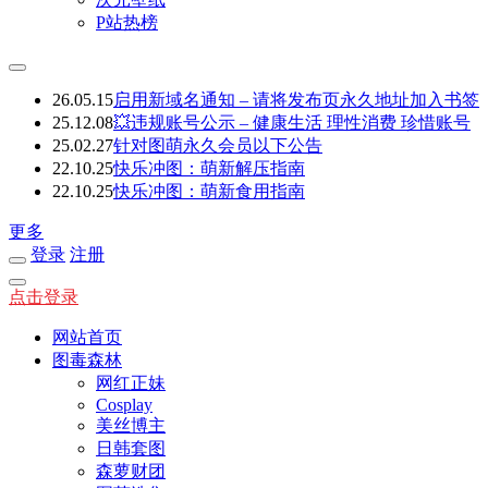
P站热榜
26.05.15
启用新域名通知 – 请将发布页永久地址加入书签
25.12.08
💥违规账号公示 – 健康生活 理性消费 珍惜账号
25.02.27
针对图萌永久会员以下公告
22.10.25
快乐冲图：萌新解压指南
22.10.25
快乐冲图：萌新食用指南
更多
登录
注册
点击登录
网站首页
图毒森林
网红正妹
Cosplay
美丝博主
日韩套图
森萝财团