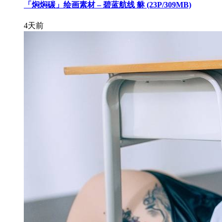
「焖焖碳」绘画素材 – 碧蓝航线 貅 (23P/309MB)
4天前