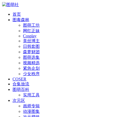
首页
图毒森林
图萌工坊
网红正妹
Cosplay
美丝博主
日韩套图
森萝财团
图萌选集
视频精选
紧急企划
少女秩序
COSER
合集放流
图萌百科
实用工具
次元区
画师专辑
动漫图集
次元壁纸