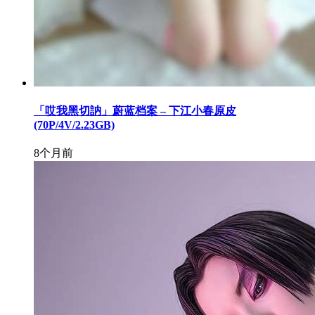
「哎我黑切訥」蔚蓝档案 – 下江小春原皮
(70P/4V/2.23GB)
8个月前