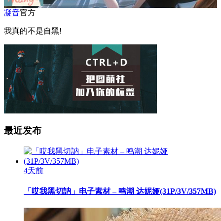
凝音
官方
我真的不是自黑!
最近发布
4天前
「哎我黑切訥」电子素材 – 鸣潮 达妮娅(31P/3V/357MB)