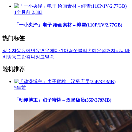
1个月前
2,883
「一小央泽」电子 绘画素材 – 绯雪(110P/1V/2.77GB)
热门标签
장주
자몽
유이
연유
연우
에디린
아람
쏘블리
손예은
설거지
샤니
바
비앙
동그란
김나정
고말숙
随机推荐
5年前
「动漫博主」贞子蜜桃 – 汉堡店员(35P/379MB)