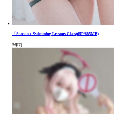
「Sonson」Swimming Lessons Class(65P/685MB)
5年前