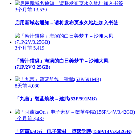
3个月前
13,539
启用新域名通知 – 请将发布页永久地址加入书签
3个月前
5,419
「蜜汁猫裘」海滨的白日美梦🌴 – 沙滩大凤
(71P/2V/3.25GB)
8天前
4,080
「九言」碧蓝航线 – 建武(53P/591MB)
1个月前
3,437
「阿薰kaOri」电子素材 – 堕落学院(156P/14V/3.42GB)