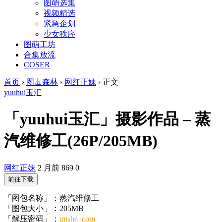
图萌选集
视频精选
紧急企划
少女秩序
图萌工坊
合集放流
COSER
首页
›
图毒森林
›
网红正妹
›
正文
yuuhui玉汇
「yuuhui玉汇」摄影作品 – 蒸
汽维修工(26P/205MB)
网红正妹
2 月前
869
0
前往下载
「图包名称」：蒸汽维修工
「图包大小」：205MB
「解压密码」：
tmshe_com