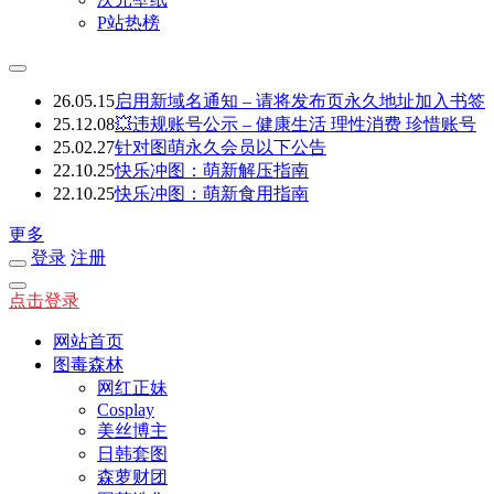
P站热榜
26.05.15
启用新域名通知 – 请将发布页永久地址加入书签
25.12.08
💥违规账号公示 – 健康生活 理性消费 珍惜账号
25.02.27
针对图萌永久会员以下公告
22.10.25
快乐冲图：萌新解压指南
22.10.25
快乐冲图：萌新食用指南
更多
登录
注册
点击登录
网站首页
图毒森林
网红正妹
Cosplay
美丝博主
日韩套图
森萝财团