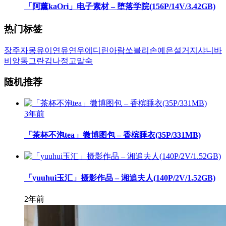
「阿薰kaOri」电子素材 – 堕落学院(156P/14V/3.42GB)
热门标签
장주
자몽
유이
연유
연우
에디린
아람
쏘블리
손예은
설거지
샤니
바
비앙
동그란
김나정
고말숙
随机推荐
3年前
「茶杯不泡tea」微博图包 – 香槟睡衣(35P/331MB)
「yuuhui玉汇」摄影作品 – 湘追夫人(140P/2V/1.52GB)
2年前