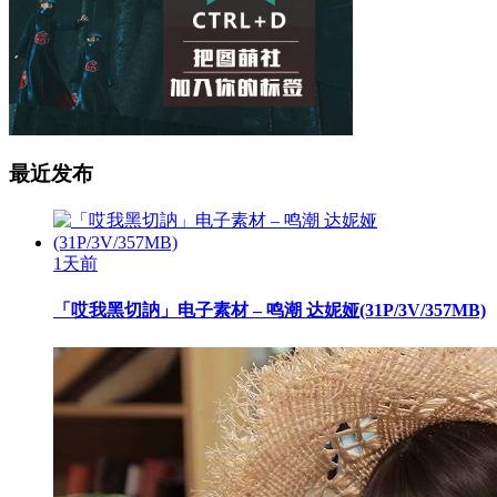
最近发布
1天前
「哎我黑切訥」电子素材 – 鸣潮 达妮娅(31P/3V/357MB)