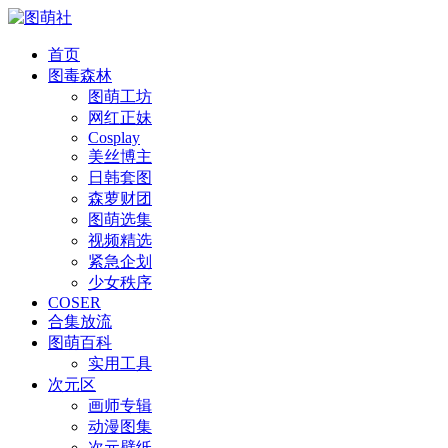
首页
图毒森林
图萌工坊
网红正妹
Cosplay
美丝博主
日韩套图
森萝财团
图萌选集
视频精选
紧急企划
少女秩序
COSER
合集放流
图萌百科
实用工具
次元区
画师专辑
动漫图集
次元壁纸