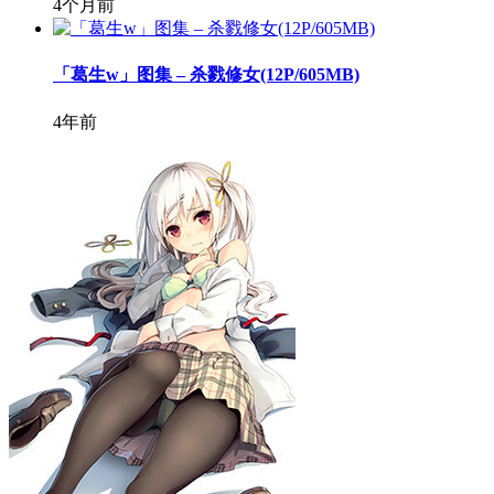
4个月前
「葛生w」图集 – 杀戮修女(12P/605MB)
4年前