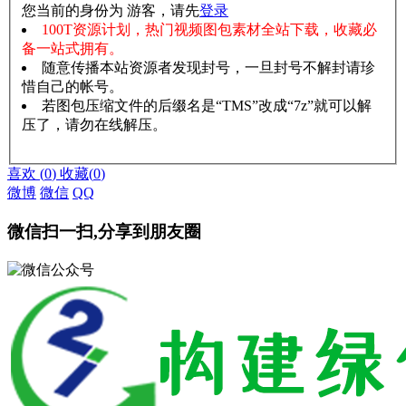
您当前的身份为 游客，请先
登录
100T资源计划，热门视频图包素材全站下载，收藏必
备一站式拥有。
随意传播本站资源者发现封号，一旦封号不解封请珍
惜自己的帐号。
若图包压缩文件的后缀名是“TMS”改成“7z”就可以解
压了，请勿在线解压。
赞助说明
解压教程
喜欢
(
0
)
收藏
(
0
)
微博
微信
QQ
微信扫一扫,分享到朋友圈