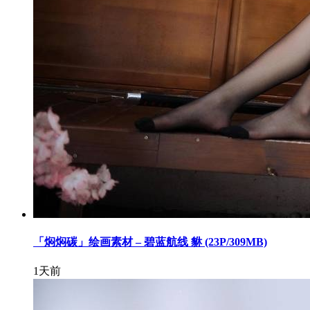
「焖焖碳」绘画素材 – 碧蓝航线 貅 (23P/309MB)
1天前