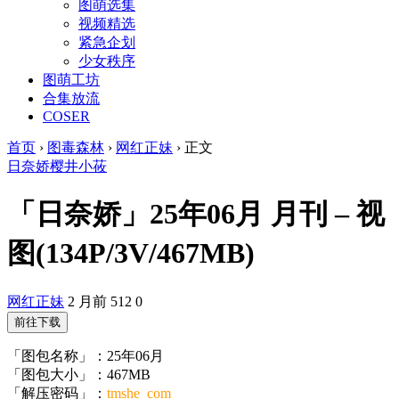
图萌选集
视频精选
紧急企划
少女秩序
图萌工坊
合集放流
COSER
首页
›
图毒森林
›
网红正妹
›
正文
日奈娇
樱井小莜
「日奈娇」25年06月 月刊 – 视
图(134P/3V/467MB)
网红正妹
2 月前
512
0
前往下载
「图包名称」：25年06月
「图包大小」：467MB
「解压密码」：
tmshe_com