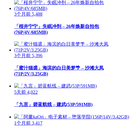
3个月前
5,488
「桜井宁宁」失眠冲剂 – 26年焕新自拍包
(76P/4V/685MB)
3个月前
5,396
「蜜汁猫裘」海滨的白日美梦🌴 – 沙滩大凤
(71P/2V/3.25GB)
5天前
4,022
「九言」碧蓝航线 – 建武(53P/591MB)
1个月前
3,417